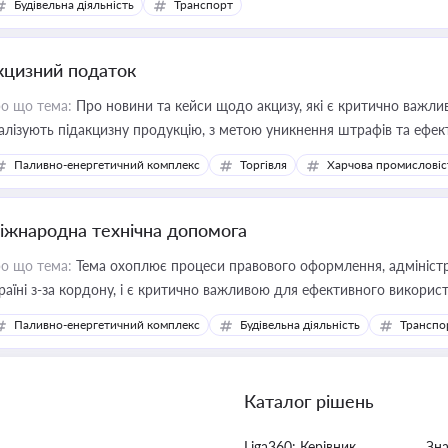
Будівельна діяльність
Транспорт
кцизний податок
о що тема:
Про новини та кейси щодо акцизу, які є критично важли
алізують підакцизну продукцію, з метою уникнення штрафів та ефек
Паливно-енергетичний комплекс
Торгівля
Харчова промисловіс
іжнародна технічна допомога
о що тема:
Тема охоплює процеси правового оформлення, адміністр
раїні з-за кордону, і є критично важливою для ефективного використ
фраструктурних проєктів
Паливно-енергетичний комплекс
Будівельна діяльність
Транспо
Каталог рішень
Liga360: Керівник
Зн