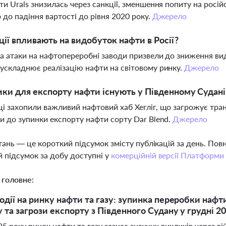
ти Urals знизилась через санкції, зменшення попиту на росій
 до падіння вартості до рівня 2020 року.
Джерело
ції впливають на видобуток нафти в Росії?
та атаки на нафтопереробні заводи призвели до зниження видо
ускладнює реалізацію нафти на світовому ринку.
Джерело
ики для експорту нафти існують у Південному Судані
і захопили важливий нафтовий хаб Хегліг, що загрожує тр
и до зупинки експорту нафти сорту Dar Blend.
Джерело
тань — це короткий підсумок змісту публікацій за день. По
 підсумок за добу доступні у
комерційній версії Платформи
 головне:
дії на ринку нафти та газу: зупинка переробки нафти 
 та загрози експорту з Південного Судану у грудні 2
25 року ринок нафти та газу зазнає значних викликів через вій