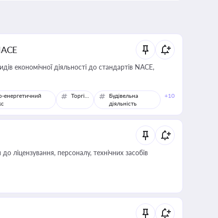
NACE
идів економічної діяльності до стандартів NACE,
о-енергетичний
Торгівля
Будівельна
+10
кс
діяльність
о ліцензування, персоналу, технічних засобів