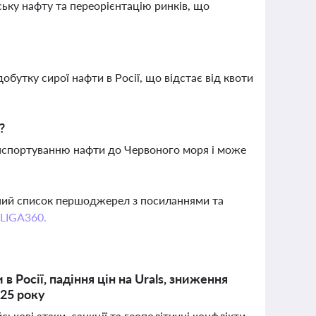
ську нафту та переорієнтацію ринків, що
бутку сирої нафти в Росії, що відстає від квоти
?
анспортуванню нафти до Червоного моря і може
вний список першоджерел з посиланнями та
 LIGA360.
в Росії, падіння цін на Urals, зниження
025 року
ськові атаки, санкції та геополітичні конфлікти.