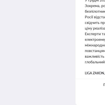
Зокрема, р
безпілотник
Росії відст
свідчить п
ціну реаліз
Експерти т
електроенер
міжнародно
повстанцям
важливість 
глобальний 
LIGA ZAKON