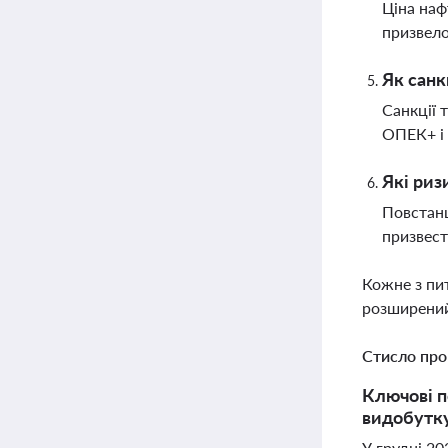
Ціна наф
призвело
Як санк
Санкції 
ОПЕК+ і 
Які риз
Повстанц
призвест
Кожне з пи
розширений
Стисло про
Ключові по
видобутку
У грудні 20