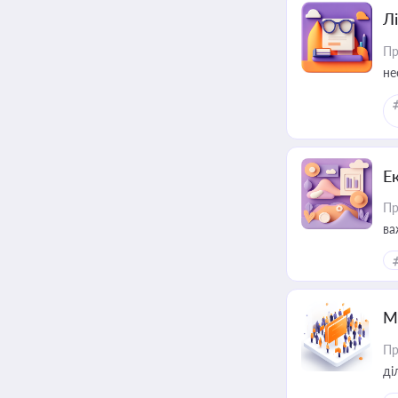
Лі
Пр
не
Е
Пр
ва
за
М
Пр