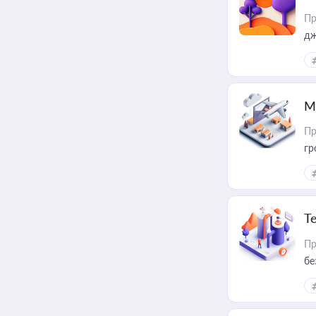
Пр
дж
М
Пр
гр
Т
Пр
бе