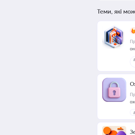
Теми, які мож
Пр
он
О
Пр
ох
З