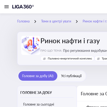
Головна
Теми в центрі уваги
Ринок нафти і г
Ринок нафти і газу
Про регулювання видобуванн
ПРО ЩО ТЕМА:
безпеки, інвестицій у галуз
Паливно-енергетичний комплекс
Тра
Головне за добу (AI)
Усі публікації
ГОЛОВНЕ ЗА ДОБУ
Головне за 
Головне за сьогодні
Опрацьова