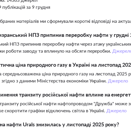
9 публікацій за 9 грудня
ібраних матеріалів ми сформували короткі відповіді на актуал
зранський НПЗ припинив переробку нафти у грудні 
кий НПЗ припинив переробку нафти через атаку українських 
ки роботи заводу та вплинуло на обсяги переробки.
Джерел
тична ціна природного газу в Україні на листопад 20
 середньозважена ціна природного газу на листопад 2025 ро
 згідно з даними Міністерства економіки України.
Джерело
инення транзиту російської нафти вплине на енерге
транзиту російської нафти нафтопроводом "Дружба" може з
 скоротити графіки відключень світла в Україні.
Джерело
на нафти Urals знизилась у листопаді 2025 року?