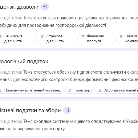
цензії, дозволи
+1
о що тема:
Тема стосується правового регулювання отримання, пере
обхідних для провадження господарської діяльності
Банківська
Страхова
Фінансові
Паливн
діяльність
діяльність
послуги
компле
кологічний податок
о що тема:
Тема стосується обов’язку підприємств сплачувати еколо
жлива для екологічного контролю бізнесу, формування фінансової 
конодавства
Паливно-енергетичний комплекс
Транспорт
Агропромисловий 
ісцеві податки та збори
+1
о що тема:
Тема охоплює систему місцевого оподаткування в Україні
ділянки, за паркування транспорту