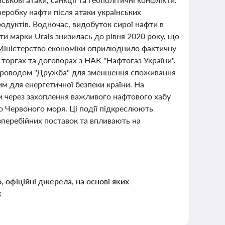
еробку нафти після атаки українських
одуктів. Водночас, видобуток сирої нафти в
фти марки Urals знизилась до рівня 2020 року, що
і Міністерство економіки оприлюднило фактичну
а торгах та договорах з НАК "Нафтогаз України".
опроводом "Дружба" для зменшення споживання
им для енергетичної безпеки країни. На
и через захоплення важливого нафтового хабу
 Червоного моря. Ці події підкреслюють
езперебійних поставок та впливають на
о, офіційні джерела, на основі яких
к