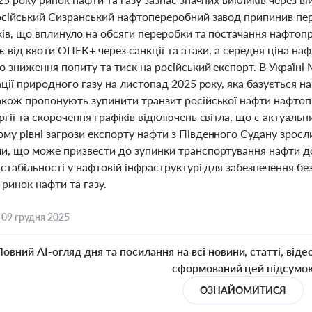
осійський Сизранський нафтопереробний завод припинив пер
ів, що вплинуло на обсяги переробки та постачання нафтопр
ає від квоти ОПЕК+ через санкції та атаки, а середня ціна на
ро зниження попиту та тиск на російський експорт. В Україн
ації природного газу на листопад 2025 року, яка базується н
акож пропонують зупинити транзит російської нафти нафт
гії та скорочення графіків відключень світла, що є актуальн
му рівні загрози експорту нафти з Південного Судану зросл
и, що може призвести до зупинки транспортування нафти до
стабільності у нафтовій інфраструктурі для забезпечення б
ринок нафти та газу.
,
09 грудня 2025
Повний AI-огляд дня та посилання на всі новини, статті, віде
сформований цей підсумо
ОЗНАЙОМИТИСЯ