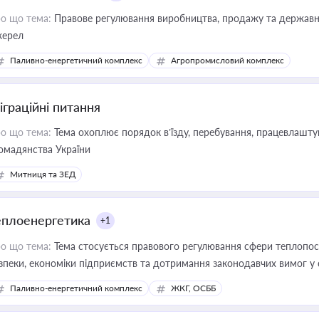
о що тема:
Правове регулювання виробництва, продажу та державної
ерел
Паливно-енергетичний комплекс
Агропромисловий комплекс
іграційні питання
о що тема:
Тема охоплює порядок в’їзду, перебування, працевлаштув
омадянства України
Митниця та ЗЕД
еплоенергетика
+1
о що тема:
Тема стосується правового регулювання сфери теплопост
зпеки, економіки підприємств та дотримання законодавчих вимог у
Паливно-енергетичний комплекс
ЖКГ, ОСББ