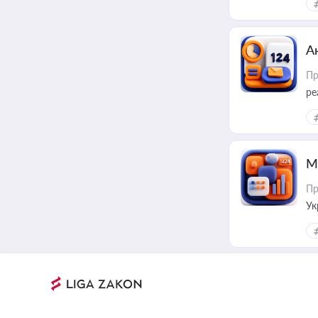
А
Пр
ре
М
Пр
Ук
ін