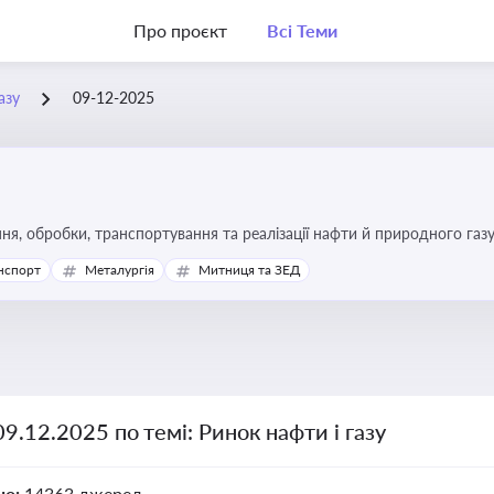
Про проєкт
Всі Теми
азу
09-12-2025
я, обробки, транспортування та реалізації нафти й природного газ
ь та дотримання ліцензійних умов діяльності
нспорт
Металургія
Митниця та ЗЕД
09.12.2025 по темі: Ринок нафти і газу
но:
14363 джерел