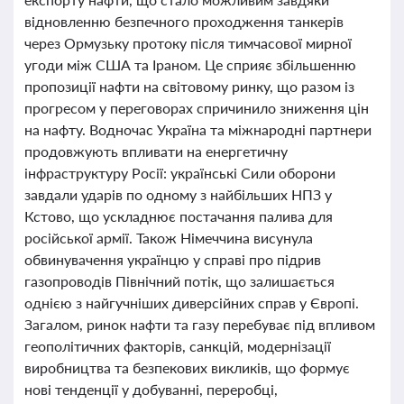
відновленню безпечного проходження танкерів
через Ормузьку протоку після тимчасової мирної
угоди між США та Іраном. Це сприяє збільшенню
пропозиції нафти на світовому ринку, що разом із
прогресом у переговорах спричинило зниження цін
на нафту. Водночас Україна та міжнародні партнери
продовжують впливати на енергетичну
інфраструктуру Росії: українські Сили оборони
завдали ударів по одному з найбільших НПЗ у
Кстово, що ускладнює постачання палива для
російської армії. Також Німеччина висунула
обвинувачення українцю у справі про підрив
газопроводів Північний потік, що залишається
однією з найгучніших диверсійних справ у Європі.
Загалом, ринок нафти та газу перебуває під впливом
геополітичних факторів, санкцій, модернізації
виробництва та безпекових викликів, що формує
нові тенденції у добуванні, переробці,