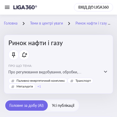
ВХІД ДО LIGA360
Головна
Теми в центрі уваги
Ринок нафти і газу
Ринок нафти і газу
ПРО ЩО ТЕМА:
Про регулювання видобування, обробки,
транспортування та реалізації нафти й природного
Паливно-енергетичний комплекс
Транспорт
газу, що критично важливо для енергетичної безпеки,
Металургія
+1
інвестицій у галузь та дотримання ліцензійних умов
діяльності
Головне за добу (AI)
Усі публікації