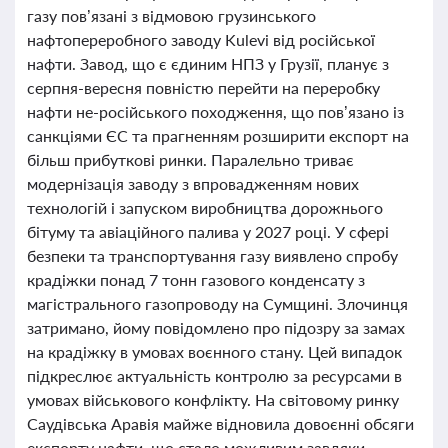
газу пов’язані з відмовою грузинського
нафтопереробного заводу Kulevi від російської
нафти. Завод, що є єдиним НПЗ у Грузії, планує з
серпня-вересня повністю перейти на переробку
нафти не-російського походження, що пов’язано із
санкціями ЄС та прагненням розширити експорт на
більш прибуткові ринки. Паралельно триває
модернізація заводу з впровадженням нових
технологій і запуском виробництва дорожнього
бітуму та авіаційного палива у 2027 році. У сфері
безпеки та транспортування газу виявлено спробу
крадіжки понад 7 тонн газового конденсату з
магістрального газопроводу на Сумщині. Злочинця
затримано, йому повідомлено про підозру за замах
на крадіжку в умовах воєнного стану. Цей випадок
підкреслює актуальність контролю за ресурсами в
умовах військового конфлікту. На світовому ринку
Саудівська Аравія майже відновила довоєнні обсяги
експорту нафти, що стало можливим завдяки