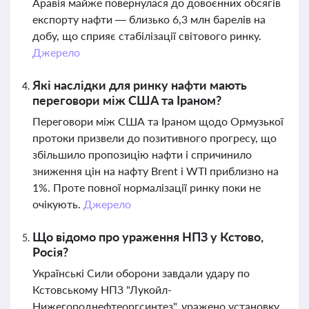
Аравія майже повернулася до довоєнних обсягів
експорту нафти — близько 6,3 млн барелів на
добу, що сприяє стабілізації світового ринку.
Джерело
Які наслідки для ринку нафти мають
переговори між США та Іраном?
Переговори між США та Іраном щодо Ормузької
протоки призвели до позитивного прогресу, що
збільшило пропозицію нафти і спричинило
зниження цін на нафту Brent і WTI приблизно на
1%. Проте повної нормалізації ринку поки не
очікують.
Джерело
Що відомо про ураження НПЗ у Кстово,
Росія?
Українські Сили оборони завдали удару по
Кстовському НПЗ "Лукойл-
Нижегороднефтеоргсинтез", уражено установку