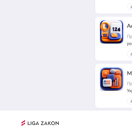
А
Пр
ре
М
Пр
Ук
ін