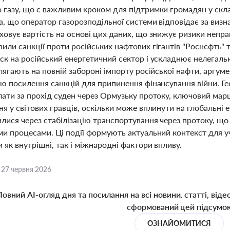
 газу, що є важливим кроком для підтримки громадян у скл
, що оператор газорозподільної системи відповідає за визн
ховує вартість на основі цих даних, що знижує ризики непра
или санкції проти російських нафтових гігантів "Роснєфть"
ск на російський енергетичний сектор і ускладнює нелегаль
лягають на повній забороні імпорту російської нафти, аргум
тю посилення санкцій для припинення фінансування війни. 
лати за прохід суден через Ормузьку протоку, ключовий марш
я у світових гравців, оскільки може вплинути на глобальні е
илися через стабілізацію транспортування через протоку, щ
и процесами. Ці події формують актуальний контекст для уч
 як внутрішні, так і міжнародні фактори впливу.
,
27 червня 2026
Повний AI-огляд дня та посилання на всі новини, статті, віде
сформований цей підсумо
ОЗНАЙОМИТИСЯ