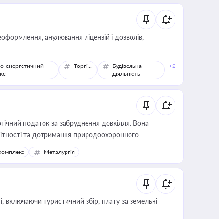
оформлення, анулювання ліцензій і дозволів,
о-енергетичний
Торгівля
Будівельна
+2
кс
діяльність
гічний податок за забруднення довкілля. Вона
звітності та дотримання природоохоронного
комплекс
Металургія
, включаючи туристичний збір, плату за земельні