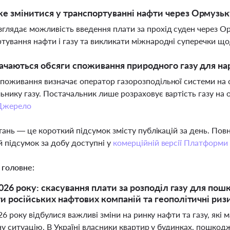
 змінитися у транспортуванні нафти через Ормузьк
глядає можливість введення плати за прохід суден через О
тування нафти і газу та викликати міжнародні суперечки щ
ачаються обсяги споживання природного газу для на
поживання визначає оператор газорозподільної системи на о
ьнику газу. Постачальник лише розраховує вартість газу на 
Джерело
тань — це короткий підсумок змісту публікацій за день. По
 підсумок за добу доступні у
комерційній версії Платформи
 головне:
2026 року: скасування плати за розподіл газу для по
 російських нафтових компаній та геополітичні риз
26 року відбулися важливі зміни на ринку нафти та газу, які 
у ситуацію. В Україні власники квартир у будинках, пошкодж