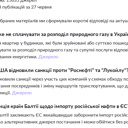
8 публікацій за 27 червня
ібраних матеріалів ми сформували короткі відповіді на актуал
е не сплачувати за розподіл природного газу в Украї
 квартир у будинках, які були зруйновані або суттєво пошк
увати за розподіл природного газу та супутні послуги відпо
вання енергетики.
Джерело
А відновили санкції проти "Роснєфті" та "Лукойлу"
овили санкції через участь цих компаній у схемах обходу п
ання посередників і зміну маршрутів транспортування, що д
нкції.
Джерело
иція країн Балтії щодо імпорту російської нафти в ЄС
алтії закликають ЄС якнайшвидше заборонити імпорт російс
о альтернативних джерел постачання і може обійтися без ро