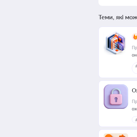
Теми, які мож
Пр
он
О
Пр
ох