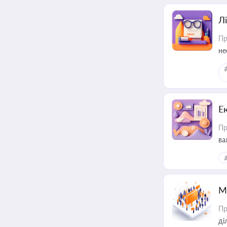
Лі
Пр
не
Е
Пр
ва
за
М
Пр