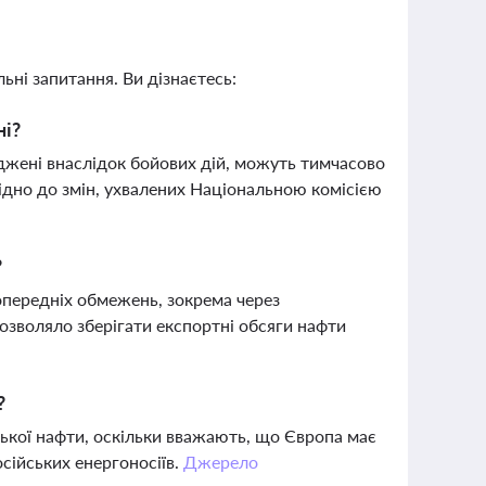
ьні запитання. Ви дізнаєтесь:
ні?
оджені внаслідок бойових дій, можуть тимчасово
відно до змін, ухвалених Національною комісією
?
опередніх обмежень, зокрема через
озволяло зберігати експортні обсяги нафти
?
ької нафти, оскільки вважають, що Європа має
сійських енергоносіїв.
Джерело