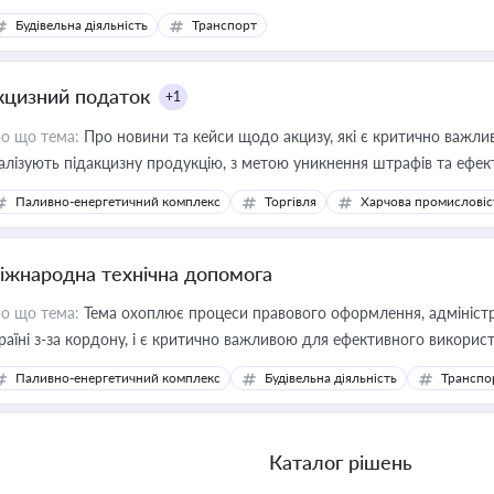
Будівельна діяльність
Транспорт
кцизний податок
+1
о що тема:
Про новини та кейси щодо акцизу, які є критично важли
алізують підакцизну продукцію, з метою уникнення штрафів та ефек
Паливно-енергетичний комплекс
Торгівля
Харчова промисловіс
іжнародна технічна допомога
о що тема:
Тема охоплює процеси правового оформлення, адміністр
раїні з-за кордону, і є критично важливою для ефективного використ
фраструктурних проєктів
Паливно-енергетичний комплекс
Будівельна діяльність
Транспо
Каталог рішень