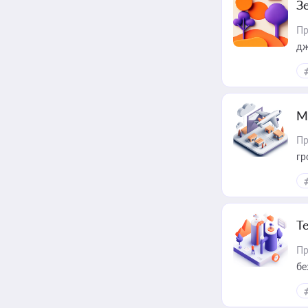
З
Пр
дж
М
Пр
гр
Т
Пр
бе