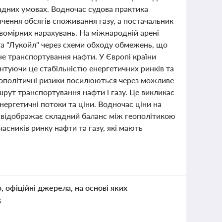
адних умовах. Водночас судова практика
ачення обсягів споживання газу, а постачальник
вомірних нарахувань. На міжнародній арені
 та "Лукойл" через схеми обходу обмежень, що
не транспортування нафти. У Європі країни
ентуючи це стабільністю енергетичних ринків та
Геополітичні ризики посилюються через можливе
рут транспортування нафти і газу. Це викликає
нергетичні потоки та ціни. Водночас ціни на
о відображає складний баланс між геополітикою
асників ринку нафти та газу, які мають
о, офіційні джерела, на основі яких
к