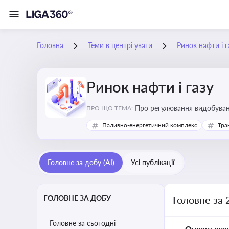
Головна
Теми в центрі уваги
Ринок нафти і г
Ринок нафти і газу
Про регулювання видобуванн
ПРО ЩО ТЕМА:
безпеки, інвестицій у галуз
Паливно-енергетичний комплекс
Тра
Головне за добу (AI)
Усі публікації
ГОЛОВНЕ ЗА ДОБУ
Головне за 
Головне за сьогодні
Опрацьова