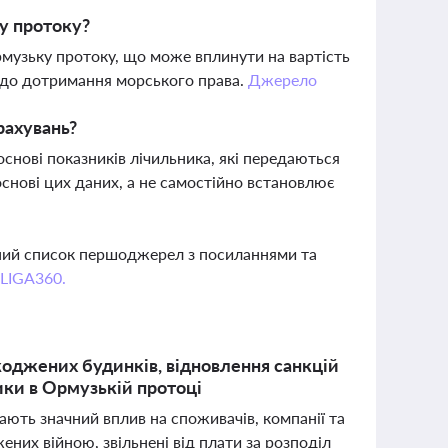
у протоку?
рмузьку протоку, що може вплинути на вартість
одо дотримання морського права.
Джерело
рахувань?
снові показників лічильника, які передаються
основі цих даних, а не самостійно встановлює
вний список першоджерел з посиланнями та
 LIGA360.
шкоджених будинків, відновлення санкцій
ики в Ормузькій протоці
мають значний вплив на споживачів, компанії та
ених війною, звільнені від плати за розподіл