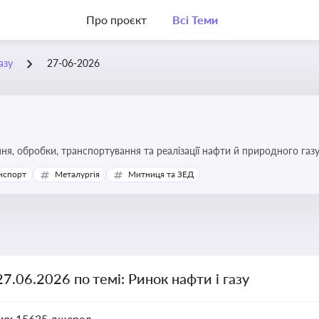
Про проєкт
Всі Теми
азу
27-06-2026
я, обробки, транспортування та реалізації нафти й природного газ
ь та дотримання ліцензійних умов діяльності
нспорт
Металургія
Митниця та ЗЕД
27.06.2026 по темі: Ринок нафти і газу
но:
15635 джерел