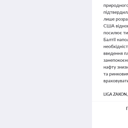
природного
підтвердила
лише розра
США віднов
посилює ти
Балтії напо
необхідніс
введення п
занепокоєнн
нафту зниз
та ринковим
враховувати
LIGA ZAKON