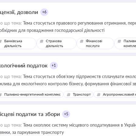
цензії, дозволи
+6
о що тема:
Тема стосується правового регулювання отримання, пере
обхідних для провадження господарської діяльності
Банківська
Страхова
Фінансові
Паливн
діяльність
діяльність
послуги
компле
кологічний податок
+1
о що тема:
Тема стосується обов’язку підприємств сплачувати еколо
жлива для екологічного контролю бізнесу, формування фінансової 
конодавства
Паливно-енергетичний комплекс
Транспорт
Агропромисловий 
ісцеві податки та збори
+5
о що тема:
Тема охоплює систему місцевого оподаткування в Україні
ділянки, за паркування транспорту