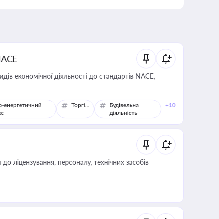
NACE
идів економічної діяльності до стандартів NACE,
о-енергетичний
Торгівля
Будівельна
+10
кс
діяльність
о ліцензування, персоналу, технічних засобів