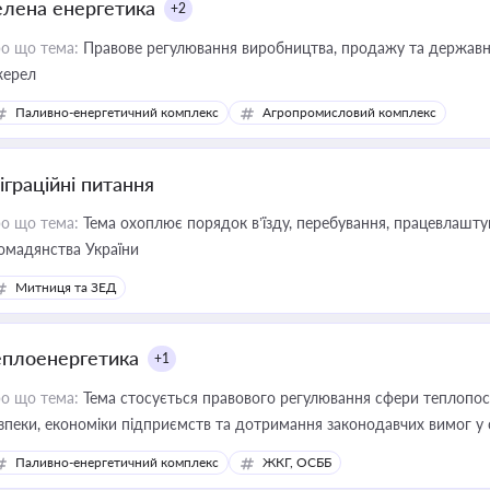
елена енергетика
+2
о що тема:
Правове регулювання виробництва, продажу та державної
ерел
Паливно-енергетичний комплекс
Агропромисловий комплекс
іграційні питання
о що тема:
Тема охоплює порядок в’їзду, перебування, працевлаштув
омадянства України
Митниця та ЗЕД
еплоенергетика
+1
о що тема:
Тема стосується правового регулювання сфери теплопост
зпеки, економіки підприємств та дотримання законодавчих вимог у
Паливно-енергетичний комплекс
ЖКГ, ОСББ