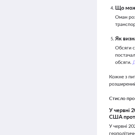
Що може
Оман роз
транспор
Як визн
Обсяги с
постачал
обсяги.
Кожне з пи
розширений
Стисло про
У червні 
США проти
У червні 20
геополітичн