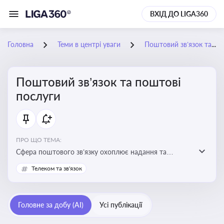
ВХІД ДО LIGA360
Головна
Теми в центрі уваги
Поштовий зв’язок та поштові послуги
Поштовий зв’язок та поштові
послуги
ПРО ЩО ТЕМА:
Сфера поштового зв’язку охоплює надання та
контроль послуг поштового обслуговування, що
Телеком та зв'язок
регулюється спеціальним законодавством. Для
бізнесу та юристів це важливо для дотримання
ліцензійних умов, участі в державних реєстрах і
Головне за добу (AI)
Усі публікації
забезпечення прав споживачів.