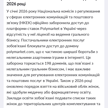
2026 році
У січні 2026 року Національна комісія з регулювання
у сферах електронних комунікацій та поштового
зв'язку (НКЕК) офіційно заборонила доступ до
платформи ставок Polymarket в Україні через
відсутність у неї ліцензії на ведення грального
бізнесу. Постачальники електронних послуг
зобов'язані блокувати доступ до домену
polymarket.com, що є частиною ширшої боротьби з
нелегальними азартними іграми в інтернеті. Ця
заборона торкається 198 доменів, що пов’язані з
нелегальним гральним бізнесом, і має важливе
значення для регулювання електронних комунікацій
та поштових послуг в Україні. Також у 2026 році
оновлено порядок взяття на військовий облік жінок,
які здобули медичну або фармацевтичну освіту.
Заклади освіти зобов’язані подавати списки таких
жінок до територіальних центрів комплектування та