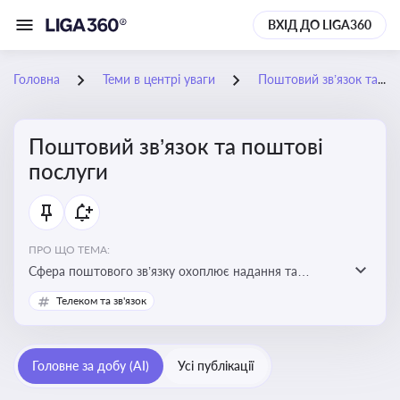
ВХІД ДО LIGA360
Головна
Теми в центрі уваги
Поштовий зв’язок та поштові послуги
Поштовий зв’язок та поштові
послуги
ПРО ЩО ТЕМА:
Сфера поштового зв’язку охоплює надання та
контроль послуг поштового обслуговування, що
Телеком та зв'язок
регулюється спеціальним законодавством. Для
бізнесу та юристів це важливо для дотримання
ліцензійних умов, участі в державних реєстрах і
Головне за добу (AI)
Усі публікації
забезпечення прав споживачів.