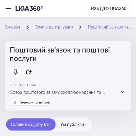
ВХІД ДО LIGA360
Головна
Теми в центрі уваги
Поштовий зв’язок та поштові послуги
Поштовий зв’язок та поштові
послуги
ПРО ЩО ТЕМА:
Сфера поштового зв’язку охоплює надання та
контроль послуг поштового обслуговування, що
Телеком та зв'язок
регулюється спеціальним законодавством. Для
бізнесу та юристів це важливо для дотримання
ліцензійних умов, участі в державних реєстрах і
Головне за добу (AI)
Усі публікації
забезпечення прав споживачів.