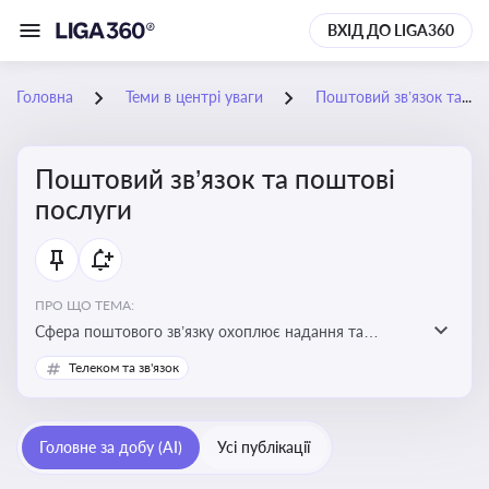
ВХІД ДО LIGA360
Головна
Теми в центрі уваги
Поштовий зв’язок та поштові послуги
Поштовий зв’язок та поштові
послуги
ПРО ЩО ТЕМА:
Сфера поштового зв’язку охоплює надання та
контроль послуг поштового обслуговування, що
Телеком та зв'язок
регулюється спеціальним законодавством. Для
бізнесу та юристів це важливо для дотримання
ліцензійних умов, участі в державних реєстрах і
Головне за добу (AI)
Усі публікації
забезпечення прав споживачів.