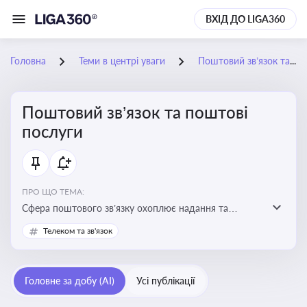
ВХІД ДО LIGA360
Головна
Теми в центрі уваги
Поштовий зв’язок та поштові послуги
Поштовий зв’язок та поштові
послуги
ПРО ЩО ТЕМА:
Сфера поштового зв’язку охоплює надання та
контроль послуг поштового обслуговування, що
Телеком та зв'язок
регулюється спеціальним законодавством. Для
бізнесу та юристів це важливо для дотримання
ліцензійних умов, участі в державних реєстрах і
Головне за добу (AI)
Усі публікації
забезпечення прав споживачів.