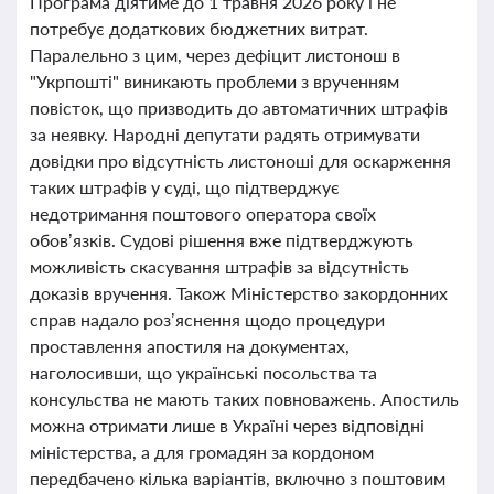
Програма діятиме до 1 травня 2026 року і не
потребує додаткових бюджетних витрат.
Паралельно з цим, через дефіцит листонош в
"Укрпошті" виникають проблеми з врученням
повісток, що призводить до автоматичних штрафів
за неявку. Народні депутати радять отримувати
довідки про відсутність листоноші для оскарження
таких штрафів у суді, що підтверджує
недотримання поштового оператора своїх
обов’язків. Судові рішення вже підтверджують
можливість скасування штрафів за відсутність
доказів вручення. Також Міністерство закордонних
справ надало роз’яснення щодо процедури
проставлення апостиля на документах,
наголосивши, що українські посольства та
консульства не мають таких повноважень. Апостиль
можна отримати лише в Україні через відповідні
міністерства, а для громадян за кордоном
передбачено кілька варіантів, включно з поштовим