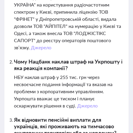
УКРАЇНА" на користування радіочастотним
спектром у Києві, припинила ліцензію ТОВ
"ФРІНЕТ" у Дніпропетровській області, видала
дозволи ТОВ "АЙПІТЕЛ" на нумерацію у Києві та
Одесі, а також внесла ТОВ "ЛОДЖІСТІКС
САПОРТ" до реєстру операторів поштового
зв’язку.
Джерело
Чому Нацбанк наклав штраф на Укрпошту і
яка реакція компанії?
НБУ наклав штраф у 255 тис. грн через
несвоєчасне подання інформації та вказав на
проблеми з корпоративним управлінням.
Укрпошта вважає це тиском і планує
оскаржувати рішення в суді.
Джерело
Як відновити пенсійні виплати для
українців, які проживають на тимчасово
окупованих територіях або за кордоном?