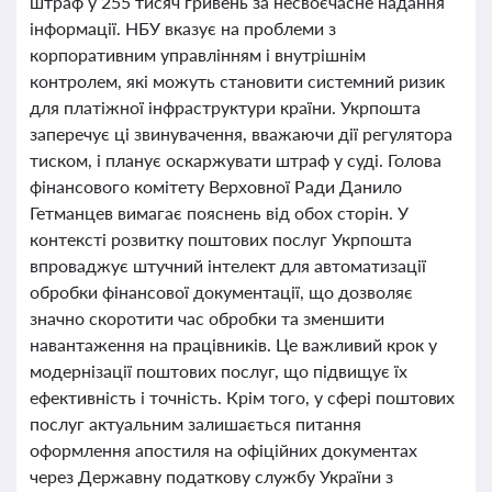
штраф у 255 тисяч гривень за несвоєчасне надання
інформації. НБУ вказує на проблеми з
корпоративним управлінням і внутрішнім
контролем, які можуть становити системний ризик
для платіжної інфраструктури країни. Укрпошта
заперечує ці звинувачення, вважаючи дії регулятора
тиском, і планує оскаржувати штраф у суді. Голова
фінансового комітету Верховної Ради Данило
Гетманцев вимагає пояснень від обох сторін. У
контексті розвитку поштових послуг Укрпошта
впроваджує штучний інтелект для автоматизації
обробки фінансової документації, що дозволяє
значно скоротити час обробки та зменшити
навантаження на працівників. Це важливий крок у
модернізації поштових послуг, що підвищує їх
ефективність і точність. Крім того, у сфері поштових
послуг актуальним залишається питання
оформлення апостиля на офіційних документах
через Державну податкову службу України з