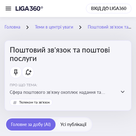
ВХІД ДО LIGA360
Головна
Теми в центрі уваги
Поштовий зв’язок та поштові послуги
Поштовий зв’язок та поштові
послуги
ПРО ЩО ТЕМА:
Сфера поштового зв’язку охоплює надання та
контроль послуг поштового обслуговування, що
Телеком та зв'язок
регулюється спеціальним законодавством. Для
бізнесу та юристів це важливо для дотримання
ліцензійних умов, участі в державних реєстрах і
Головне за добу (AI)
Усі публікації
забезпечення прав споживачів.