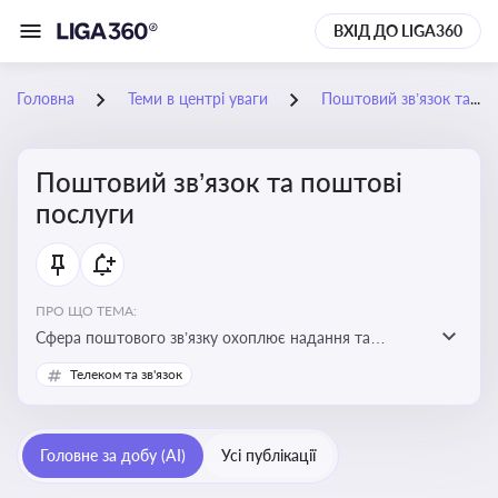
ВХІД ДО LIGA360
Головна
Теми в центрі уваги
Поштовий зв’язок та поштові послуги
Поштовий зв’язок та поштові
послуги
ПРО ЩО ТЕМА:
Сфера поштового зв’язку охоплює надання та
контроль послуг поштового обслуговування, що
Телеком та зв'язок
регулюється спеціальним законодавством. Для
бізнесу та юристів це важливо для дотримання
ліцензійних умов, участі в державних реєстрах і
Головне за добу (AI)
Усі публікації
забезпечення прав споживачів.