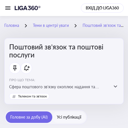
ВХІД ДО LIGA360
Головна
Теми в центрі уваги
Поштовий зв’язок та поштові послуги
Поштовий зв’язок та поштові
послуги
ПРО ЩО ТЕМА:
Сфера поштового зв’язку охоплює надання та
контроль послуг поштового обслуговування, що
Телеком та зв'язок
регулюється спеціальним законодавством. Для
бізнесу та юристів це важливо для дотримання
ліцензійних умов, участі в державних реєстрах і
Головне за добу (AI)
Усі публікації
забезпечення прав споживачів.