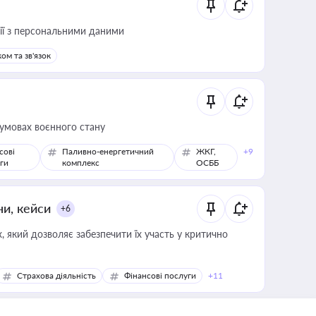
 дії з персональними даними
ом та зв'язок
 умовах воєнного стану
сові
Паливно-енергетичний
ЖКГ,
+9
ги
комплекс
ОСББ
ни, кейси
+6
 який дозволяє забезпечити їх участь у критично
Страхова діяльність
Фінансові послуги
+11