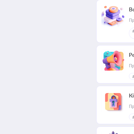
В
Пр
Р
Пр
К
Пр