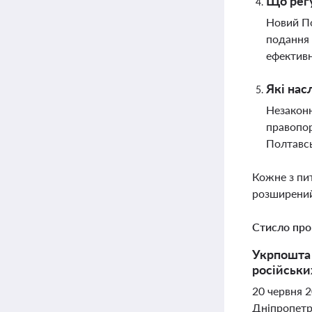
Що рег
Новий По
подання 
ефектив
Які нас
Незаконн
правопор
Полтавсь
Кожне з пи
розширений
Стисло про
Укрпошта 
російськи
20 червня 
Дніпропетр