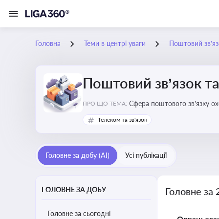
Головна
Теми в центрі уваги
Поштовий зв’яз
Поштовий зв’язок та
Сфера поштового зв’язку о
ПРО ЩО ТЕМА:
бізнесу та юристів це важли
Телеком та зв'язок
Головне за добу (AI)
Усі публікації
ГОЛОВНЕ ЗА ДОБУ
Головне за 
Головне за сьогодні
Опрацьова