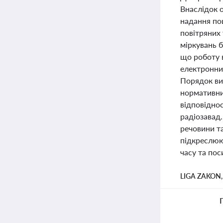
Внаслідок 
надання по
повітряних
міркувань б
що роботу 
електронних
Порядок ви
нормативни
відповідно
радіозавад
речовини та
підкреслюю
часу та пос
LIGA ZAKON