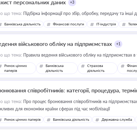
ахист персональних даних
+3
о що тема:
Підбірка інформації про збір, обробку, передачу та інші
Банківська діяльність
Фінансові послуги
IT-індустрія
Телек
едення військового обліку на підприємствах
+1
о що тема:
Правила ведення військового обліку на підприємствах в
Ринок цінних
Банківська
Страхова
Фінан
паперів
діяльність
діяльність
послу
ронювання співробітників: категорії, процедура, термі
о що тема:
Про процес бронювання співробітників на підприємствах,
жливих для економіки країни сферах під час мобілізації
Ринок цінних паперів
Банківська діяльність
Державна служба