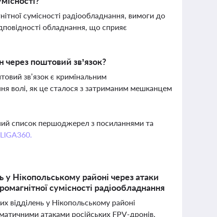
місності?
тної сумісності радіообладнання, вимоги до
ідповідності обладнання, що сприяє
н через поштовий зв’язок?
товий зв’язок є кримінальним
ня волі, як це сталося з затриманим мешканцем
вний список першоджерел з посиланнями та
 LIGA360.
 у Нікопольському районі через атаки
ромагнітної сумісності радіообладнання
их відділень у Нікопольському районі
ематичними атаками російських FPV-дронів.