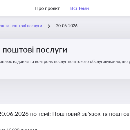
Про проєкт
Всі Теми
ок та поштові послуги
20-06-2026
 поштові послуги
хоплює надання та контроль послуг поштового обслуговування, що 
во для дотримання ліцензійних умов, участі в державних реєстрах і 
20.06.2026 по темі: Поштовий зв’язок та поштов
но:
15689 джерел