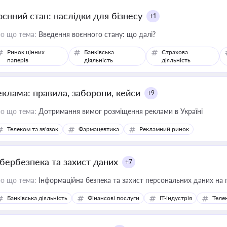
оєнний стан: наслідки для бізнесу
+1
о що тема:
Введення воєнного стану: що далі?
Ринок цінних
Банківська
Страхова
паперів
діяльність
діяльність
еклама: правила, заборони, кейси
+9
о що тема:
Дотримання вимог розміщення реклами в Україні
Телеком та зв'язок
Фармацевтика
Рекламний ринок
ібербезпека та захист даних
+7
о що тема:
Інформаційна безпека та захист персональних даних на 
Банківська діяльність
Фінансові послуги
IT-індустрія
Телек