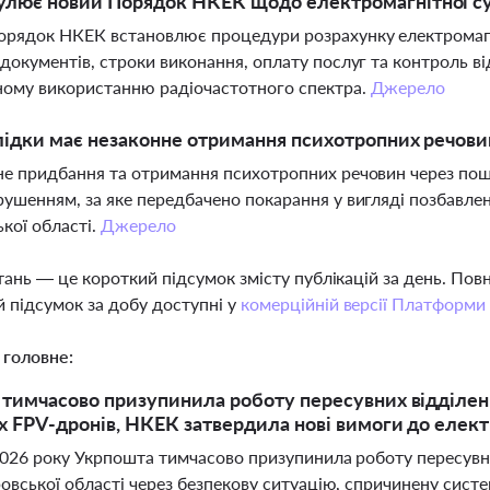
улює новий Порядок НКЕК щодо електромагнітної су
рядок НКЕК встановлює процедури розрахунку електромагні
документів, строки виконання, оплату послуг та контроль в
ному використанню радіочастотного спектра.
Джерело
лідки має незаконне отримання психотропних речови
е придбання та отримання психотропних речовин через пош
ушенням, за яке передбачено покарання у вигляді позбавлен
кої області.
Джерело
тань — це короткий підсумок змісту публікацій за день. По
 підсумок за добу доступні у
комерційній версії Платформи
 головне:
тимчасово призупинила роботу пересувних відділень
х FPV-дронів, НКЕК затвердила нові вимоги до елект
2026 року Укрпошта тимчасово призупинила роботу пересувн
овської області через безпекову ситуацію, спричинену сист