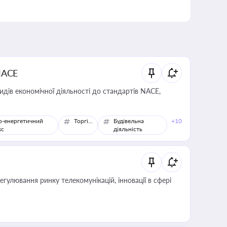
NACE
идів економічної діяльності до стандартів NACE,
о-енергетичний
Торгівля
Будівельна
+10
кс
діяльність
регулювання ринку телекомунікацій, інновації в сфері