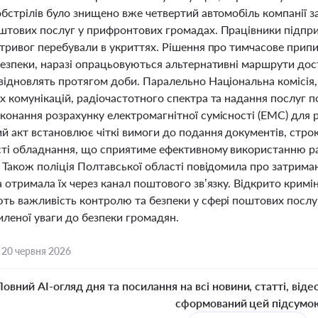
обстрілів було знищено вже четвертий автомобіль компанії
штових послуг у прифронтових громадах. Працівники підпри
 тривог перебували в укриттях. Рішення про тимчасове припи
езпеки, наразі опрацьовуються альтернативні маршрути дост
відновлять протягом доби. Паралельно Національна комісія
 комунікацій, радіочастотного спектра та надання послуг п
конання розрахунку електромагнітної сумісності (ЕМС) для 
й акт встановлює чіткі вимоги до подання документів, стро
сті обладнання, що сприятиме ефективному використанню р
. Також поліція Полтавської області повідомила про затрима
 отримала їх через канал поштового зв’язку. Відкрито кримі
ть важливість контролю та безпеки у сфері поштових послуг
иленої уваги до безпеки громадян.
,
20 червня 2026
Повний AI-огляд дня та посилання на всі новини, статті, віде
сформований цей підсумо