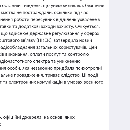
 за останній тиждень, що унеможливлює безпечне
ємства не постраждали, оскільки під час
нення роботи пересувних відділень ухвалене з
авки та додаткові заходи захисту. Очікується,
, що здійснює державне регулювання у сферах
оштового зв’язку (НКЕК), затвердила новий
радіообладнання загальних користувачів. Цей
ків виконання, оплати послуг та контролю
адіочастотного спектра та уникненню
ння особи, яка незаконно придбала психотропні
нальне провадження, триває слідство. Ці події
 та електронних комунікацій в умовах воєнного
о, офіційні джерела, на основі яких
к