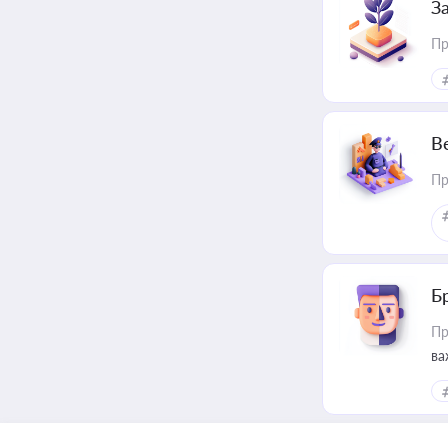
З
Пр
В
Пр
Б
Пр
ва