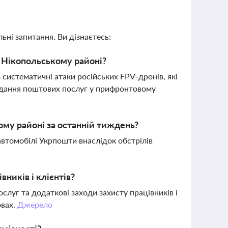
ьні запитання. Ви дізнаєтесь:
 Нікопольському районі?
систематичні атаки російських FPV-дронів, які
адання поштових послуг у прифронтовому
му районі за останній тиждень?
втомобілі Укрпошти внаслідок обстрілів
ників і клієнтів?
луг та додаткові заходи захисту працівників і
овах.
Джерело