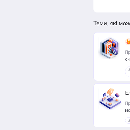
Теми, які мож
Пр
он
Е
Пр
мо