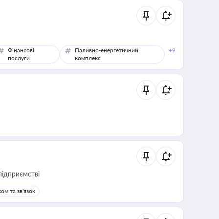
Фінансові
Паливно-енергетичний
+9
послуги
комплекс
підприємстві
ом та зв'язок