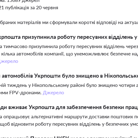
21 публікація за 20 червня
ібраних матеріалів ми сформували короткі відповіді на актуал
рпошта призупинила роботу пересувних відділень у
 тимчасово призупинила роботу пересувних відділень через 
кілька автомобілів компанії, що унеможливлює безпечне н
жерело
 автомобілів Укрпошти було знищено в Нікопольсько
ній тиждень у Нікопольському районі було знищено чотири а
кими FPV-дронами.
Джерело
оди вживає Укрпошта для забезпечення безпеки праців
 опрацьовує альтернативні маршрути доставки поштових пос
, щоб відновити роботу пересувних відділень у безпечних ум