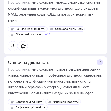
Про що тема:
Тема охоплює перехід української системи
класифікації видів економічної діяльності до стандартів
NACE, оновлення кодів КВЕД та пов'язані нормативні
зміни
Банківська діяльність
Страхова діяльність
Фінансові послуги
+13
Оціночна діяльність
+1
Про що тема:
Тема охоплює правове регулювання оцінки
майна, майнових прав і професійної діяльності оцінювачів,
включно з кваліфікаційними вимогами, звітністю та
цифровими сервісами у сфері оціночної діяльності.
Відстеження нормативних і медійних змін у цій сфері
корисне для власника бізнесу, керівника, юриста або
Страхова діяльність
Фінансові послуги
бухгалтера під час оподаткування, приватизації, оренди
Будівельна діяльність
державного майна, корпоративних угод і перевірки