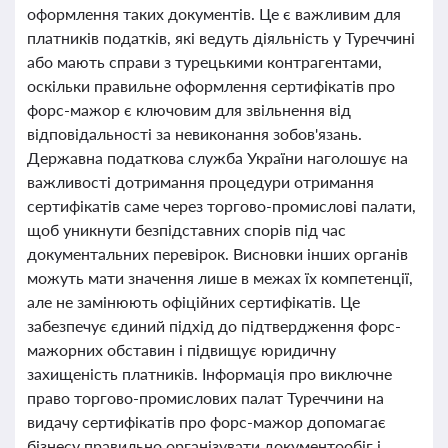
оформлення таких документів. Це є важливим для
платників податків, які ведуть діяльність у Туреччині
або мають справи з турецькими контрагентами,
оскільки правильне оформлення сертифікатів про
форс-мажор є ключовим для звільнення від
відповідальності за невиконання зобов'язань.
Державна податкова служба України наголошує на
важливості дотримання процедури отримання
сертифікатів саме через торгово-промислові палати,
щоб уникнути безпідставних спорів під час
документальних перевірок. Висновки інших органів
можуть мати значення лише в межах їх компетенції,
але не замінюють офіційних сертифікатів. Це
забезпечує єдиний підхід до підтвердження форс-
мажорних обставин і підвищує юридичну
захищеність платників. Інформація про виключне
право торгово-промислових палат Туреччини на
видачу сертифікатів про форс-мажор допомагає
бізнесу правильно організувати документообіг і