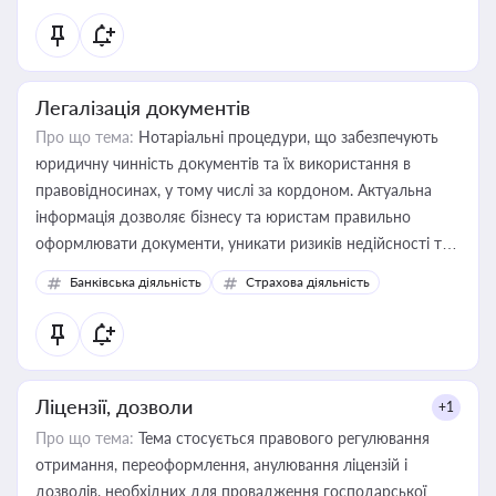
статусу суб'єктів оціночної діяльності
Легалізація документів
Про що тема:
Нотаріальні процедури, що забезпечують
юридичну чинність документів та їх використання в
правовідносинах, у тому числі за кордоном. Актуальна
інформація дозволяє бізнесу та юристам правильно
оформлювати документи, уникати ризиків недійсності та
забезпечувати їх належне прийняття органами влади та
Банківська діяльність
Страхова діяльність
контрагентами
Ліцензії, дозволи
+1
Про що тема:
Тема стосується правового регулювання
отримання, переоформлення, анулювання ліцензій і
дозволів, необхідних для провадження господарської