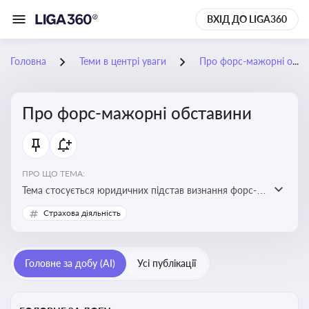
ВХІД ДО LIGA360
Головна
Теми в центрі уваги
Про форс-мажорні обставини
Про форс-мажорні обставини
ПРО ЩО ТЕМА:
Тема стосується юридичних підстав визнання форс-
мажорних обставин та звільнення від
Страхова діяльність
відповідальності у зв'язку з їх настанням
Головне за добу (AI)
Усі публікації