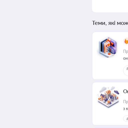
Теми, які мож
Пр
он
О
Пр
з 
ме
пр