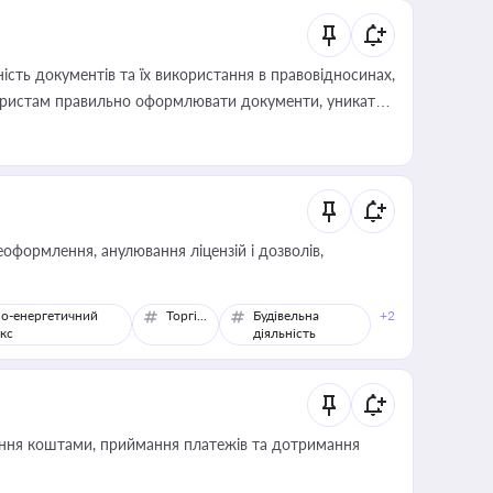
сть документів та їх використання в правовідносинах,
а юристам правильно оформлювати документи, уникати
влади та контрагентами
оформлення, анулювання ліцензій і дозволів,
о-енергетичний
Торгівля
Будівельна
+2
кс
діяльність