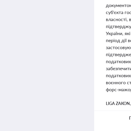
документом
суб'єкта г
власності, 
підтверджу
України, як
період дії 
застосовую
підтвердже
податкових 
забезпечит
податкових 
воєнного ст
форс-мажо
LIGA ZAKON