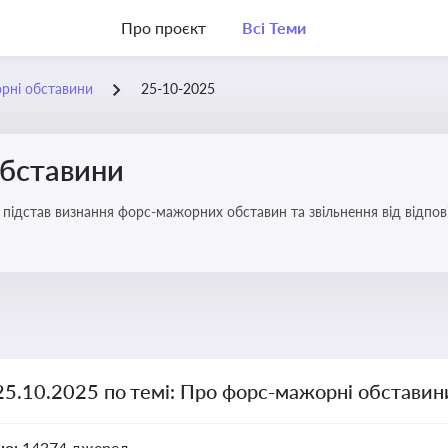
Про проєкт
Всі Теми
рні обставини
25-10-2025
бставини
підстав визнання форс-мажорних обставин та звільнення від відповід
25.10.2025 по темі: Про форс-мажорні обставин
но:
14374 джерел