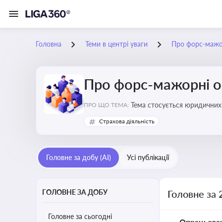
Головна
Теми в центрі уваги
Про форс-мажо
Про форс-мажорні о
Тема стосується юридичних 
ПРО ЩО ТЕМА:
Страхова діяльність
Головне за добу (AI)
Усі публікації
ГОЛОВНЕ ЗА ДОБУ
Головне за 
Головне за сьогодні
Опрацьова