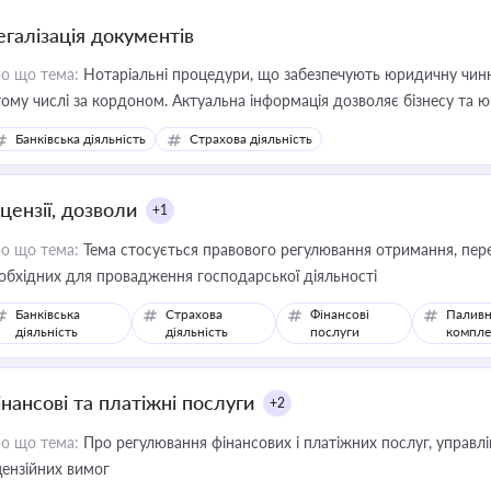
егалізація документів
о що тема:
Нотаріальні процедури, що забезпечують юридичну чинні
тому числі за кордоном. Актуальна інформація дозволяє бізнесу т
зиків недійсності та забезпечувати їх належне прийняття органами 
Банківська діяльність
Страхова діяльність
цензії, дозволи
+1
о що тема:
Тема стосується правового регулювання отримання, пере
обхідних для провадження господарської діяльності
Банківська
Страхова
Фінансові
Паливн
діяльність
діяльність
послуги
компле
інансові та платіжні послуги
+2
о що тема:
Про регулювання фінансових і платіжних послуг, управління коштами, приймання платежів та дотримання
цензійних вимог