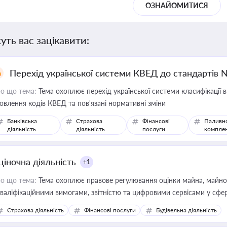
ОЗНАЙОМИТИСЯ
уть вас зацікавити:
Перехід української системи КВЕД до стандартів 
о що тема:
Тема охоплює перехід української системи класифікації в
овлення кодів КВЕД та пов'язані нормативні зміни
Банківська
Страхова
Фінансові
Паливн
діяльність
діяльність
послуги
компле
ціночна діяльність
+1
о що тема:
Тема охоплює правове регулювання оцінки майна, майнови
кваліфікаційними вимогами, звітністю та цифровими сервісами у сфер
дійних змін у цій сфері корисне для власника бізнесу, керівника, юр
Страхова діяльність
Фінансові послуги
Будівельна діяльність
иватизації, оренди державного майна, корпоративних угод і перевірки