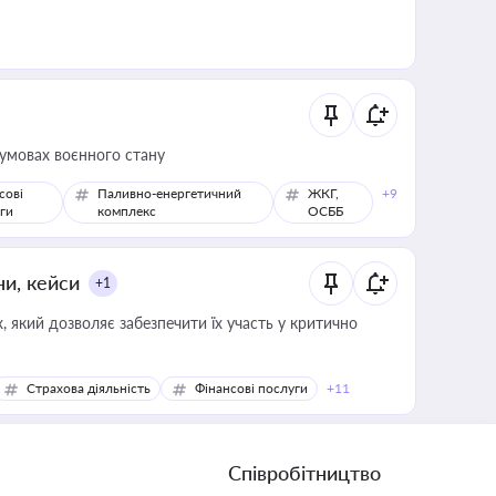
 умовах воєнного стану
сові
Паливно-енергетичний
ЖКГ,
+9
ги
комплекс
ОСББ
ни, кейси
+1
 який дозволяє забезпечити їх участь у критично
Страхова діяльність
Фінансові послуги
+11
Співробітництво