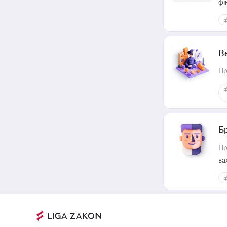
фі
В
Пр
Б
Пр
ва