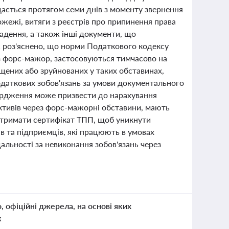
дається протягом семи днів з моменту звернення
жежі, витяги з реєстрів про припинення права
радення, а також інші документи, що
ж роз'яснено, що норми Податкового кодексу
рез форс-мажор, застосовуються тимчасово на
ищених або зруйнованих у таких обставинах,
одаткових зобов'язань за умови документального
ердження може призвести до нарахування
активів через форс-мажорні обставини, мають
отримати сертифікат ТПП, щоб уникнути
ів та підприємців, які працюють в умовах
дальності за невиконання зобов'язань через
о, офіційні джерела, на основі яких
к