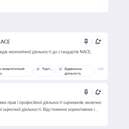
NACE
идів економічної діяльності до стандартів NACE,
о-енергетичний
Торгівля
Будівельна
+10
кс
діяльність
х прав і професійної діяльності оцінювачів, включно
і оціночної діяльності. Відстеження нормативних і
иста або бухгалтера під час оподаткування,
 статусу суб'єктів оціночної діяльності