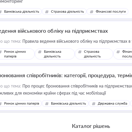
нмоніторинг
Банківська діяльність
Страхова діяльність
Фінансові послуги
едення військового обліку на підприємствах
о що тема:
Правила ведення військового обліку на підприємствах в
Ринок цінних
Банківська
Страхова
Фінан
паперів
діяльність
діяльність
послу
ронювання співробітників: категорії, процедура, термі
о що тема:
Про процес бронювання співробітників на підприємствах,
жливих для економіки країни сферах під час мобілізації
Ринок цінних паперів
Банківська діяльність
Державна служба
Каталог рішень