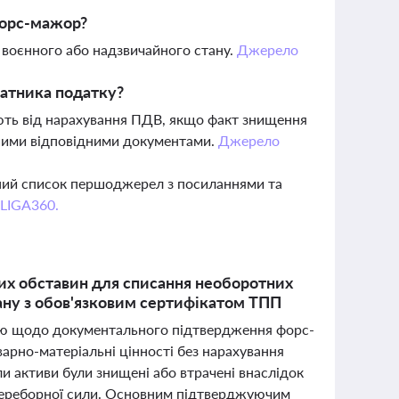
форс-мажор?
 воєнного або надзвичайного стану.
Джерело
латника податку?
ють від нарахування ПДВ, якщо факт знищення
шими відповідними документами.
Джерело
вний список першоджерел з посиланнями та
 LIGA360.
их обставин для списання необоротних
тану з обов'язковим сертифікатом ТПП
ію щодо документального підтвердження форс-
арно-матеріальні цінності без нарахування
и активи були знищені або втрачені внаслідок
непереборної сили. Основним підтверджуючим