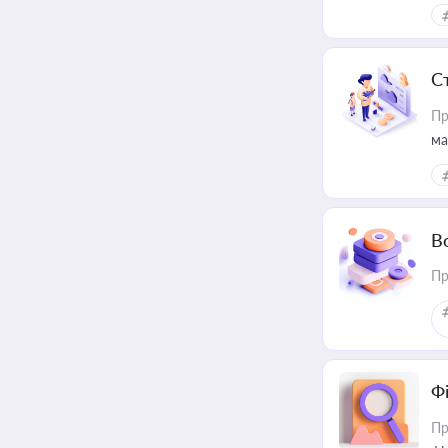
С
Пр
ма
В
Пр
Ф
Пр