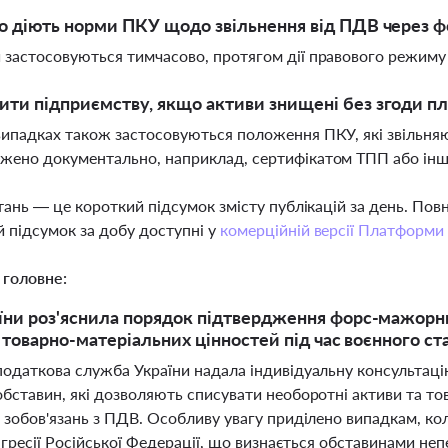
о діють норми ПКУ щодо звільнення від ПДВ через 
 застосовуються тимчасово, протягом дії правового режиму
ти підприємству, якщо активи знищені без згоди п
випадках також застосовуються положення ПКУ, які звільня
джено документально, наприклад, сертифікатом ТПП або ін
тань — це короткий підсумок змісту публікацій за день. По
 підсумок за добу доступні у
комерційній версії Платформи
 головне:
ни роз'яснила порядок підтвердження форс-мажорн
а товарно-матеріальних цінностей під час воєнного с
одаткова служба України надала індивідуальну консультац
бставин, які дозволяють списувати необоротні активи та тов
зобов'язань з ПДВ. Особливу увагу приділено випадкам, кол
 агресії Російської Федерації, що визнається обставинами 