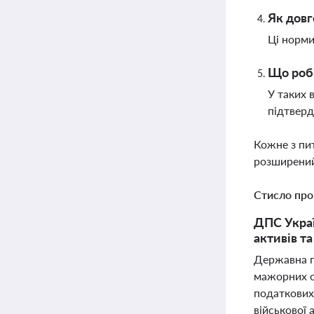
Як довг
Ці норми
Що роби
У таких 
підтвер
Кожне з пи
розширений
Стисло про
ДПС Украї
активів т
Державна п
мажорних о
податкових 
військової