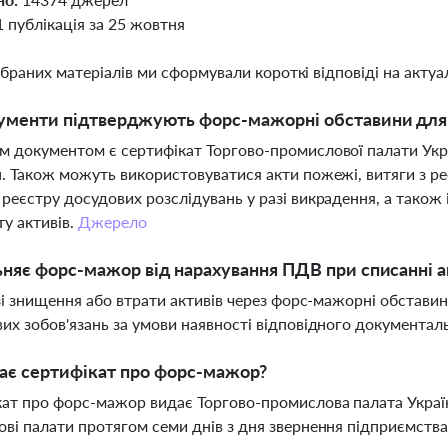
1 публікація за 25 жовтня
ібраних матеріалів ми сформували короткі відповіді на актуал
ументи підтверджують форс-мажорні обставини для 
 документом є сертифікат Торгово-промислової палати Укр
. Також можуть використовуватися акти пожежі, витяги з реє
реєстру досудових розслідувань у разі викрадення, а тако
ту активів.
Джерело
ьняє форс-мажор від нарахування ПДВ при списанні а
азі знищення або втрати активів через форс-мажорні обстави
их зобов'язань за умови наявності відповідного документа
ає сертифікат про форс-мажор?
ат про форс-мажор видає Торгово-промислова палата Україн
ві палати протягом семи днів з дня звернення підприємств