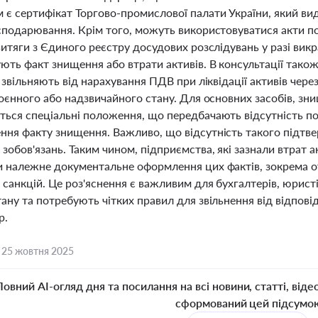
 є сертифікат Торгово-промислової палати України, який ви
осподарювання. Крім того, можуть використовуватися акти по
витяги з Єдиного реєстру досудових розслідувань у разі вик
ють факт знищення або втрати активів. В консультації тако
і звільняють від нарахування ПДВ при ліквідації активів че
воєнного або надзвичайного стану. Для основних засобів, зн
ться спеціальні положення, що передбачають відсутність п
ння факту знищення. Важливо, що відсутність такого підтв
зобов'язань. Таким чином, підприємства, які зазнали втрат 
и належне документальне оформлення цих фактів, зокрема 
санкцій. Це роз'яснення є важливим для бухгалтерів, юрист
ану та потребують чітких правил для звільнення від відпові
р.
,
25 жовтня 2025
Повний AI-огляд дня та посилання на всі новини, статті, віде
сформований цей підсумо