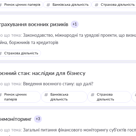
Ринок цінних паперів
Банківська діяльність
Страхова діяльність
трахування воєнних ризиків
+1
о що тема:
Законодавство, міжнародні та урядові проекти, що визн
йна, боржників та кредиторів
Страхова діяльність
оєнний стан: наслідки для бізнесу
о що тема:
Введення воєнного стану: що далі?
Ринок цінних
Банківська
Страхова
паперів
діяльність
діяльність
інмоніторинг
+3
о що тема:
Загальні питання фінансового моніторингу суб'єктів го