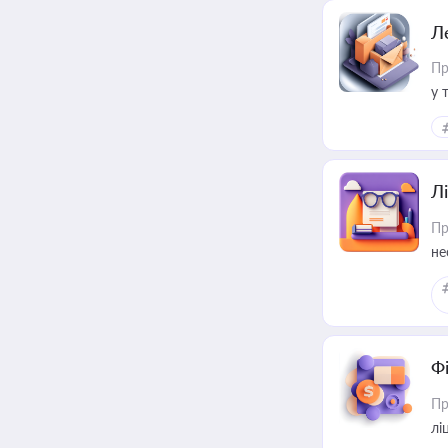
Л
Пр
у 
ри
Лі
Пр
не
Ф
Пр
лі