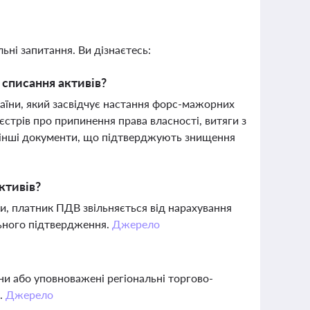
ьні запитання. Ви дізнаєтесь:
списання активів?
аїни, який засвідчує настання форс-мажорних
стрів про припинення права власності, витяги з
ж інші документи, що підтверджують знищення
ктивів?
ни, платник ПДВ звільняється від нарахування
льного підтвердження.
Джерело
и або уповноважені регіональні торгово-
а.
Джерело