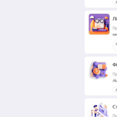
Лі
Пр
не
Ф
Пр
лі
С
Пр