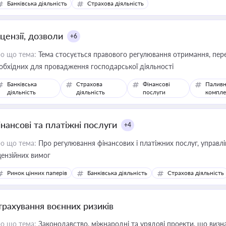
Банківська діяльність
Страхова діяльність
цензії, дозволи
+6
о що тема:
Тема стосується правового регулювання отримання, пере
обхідних для провадження господарської діяльності
Банківська
Страхова
Фінансові
Паливн
діяльність
діяльність
послуги
компле
інансові та платіжні послуги
+4
о що тема:
Про регулювання фінансових і платіжних послуг, управління коштами, приймання платежів та дотримання
цензійних вимог
Ринок цінних паперів
Банківська діяльність
Страхова діяльність
трахування воєнних ризиків
о що тема:
Законодавство, міжнародні та урядові проекти, що визн