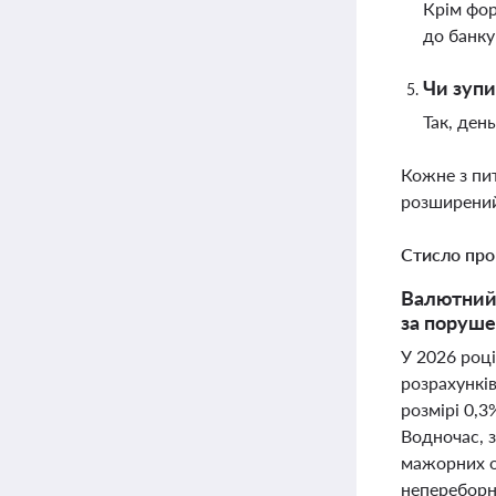
Крім фор
до банку
Чи зупи
Так, ден
Кожне з пи
розширений
Стисло про
Валютний 
за поруше
У 2026 роц
розрахункі
розмірі 0,
Водночас, з
мажорних о
непереборно