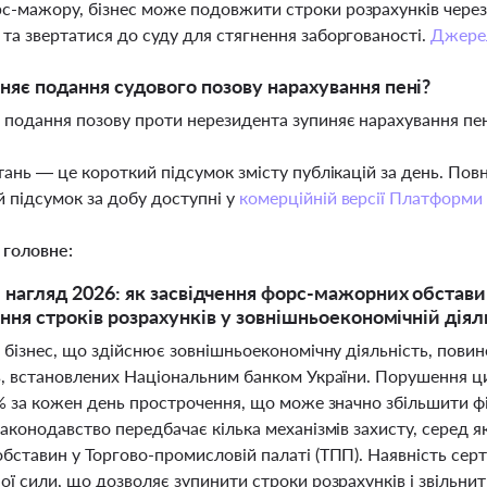
с-мажору, бізнес може подовжити строки розрахунків чере
 та звертатися до суду для стягнення заборгованості.
Джере
няє подання судового позову нарахування пені?
ь подання позову проти нерезидента зупиняє нарахування пен
тань — це короткий підсумок змісту публікацій за день. По
 підсумок за добу доступні у
комерційній версії Платформи
 головне:
нагляд 2026: як засвідчення форс-мажорних обстави
ння строків розрахунків у зовнішньоекономічній діял
і бізнес, що здійснює зовнішньоекономічну діяльність, пови
в, встановлених Національним банком України. Порушення ци
3% за кожен день прострочення, що може значно збільшити ф
аконодавство передбачає кілька механізмів захисту, серед я
бставин у Торгово-промисловій палаті (ТПП). Наявність сер
ї сили, що дозволяє зупинити строки розрахунків і звільнит