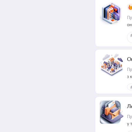
Пр
он
О
Пр
з 
ме
пр
Л
Пр
у 
ри