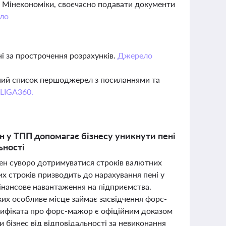
з Мінекономіки, своєчасно подавати документи
ло
і за прострочення розрахунків.
Джерело
вний список першоджерел з посиланнями та
 LIGA360.
н у ТПП допомагає бізнесу уникнути пені
ьності
нен суворо дотримуватися строків валютних
х строків призводить до нарахування пені у
інансове навантаження на підприємства.
ких особливе місце займає засвідчення форс-
тифіката про форс-мажор є офіційним доказом
и бізнес від відповідальності за невиконання