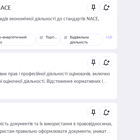
NACE
идів економічної діяльності до стандартів NACE,
о-енергетичний
Торгівля
Будівельна
+10
кс
діяльність
х прав і професійної діяльності оцінювачів, включно
і оціночної діяльності. Відстеження нормативних і
иста або бухгалтера під час оподаткування,
 статусу суб'єктів оціночної діяльності
сть документів та їх використання в правовідносинах,
а юристам правильно оформлювати документи, уникати
влади та контрагентами