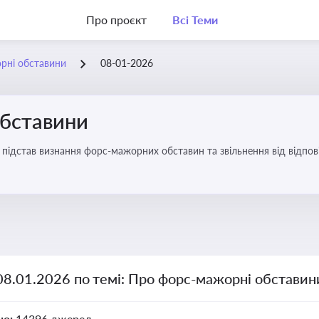
Про проєкт
Всі Теми
рні обставини
08-01-2026
бставини
підстав визнання форс-мажорних обставин та звільнення від відповід
08.01.2026 по темі: Про форс-мажорні обставин
но:
14396 джерел