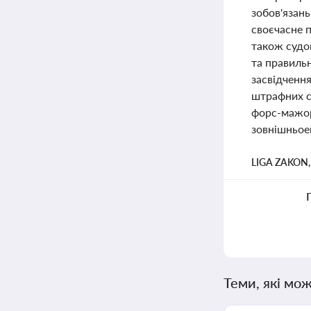
зобов'язань
своєчасне п
також судо
та правиль
засвідченн
штрафних с
форс-мажор
зовнішньоек
LIGA ZAKON
Теми, які мож