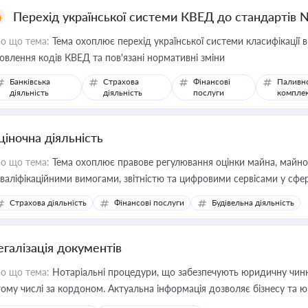
Перехід української системи КВЕД до стандартів 
о що тема:
Тема охоплює перехід української системи класифікації в
овлення кодів КВЕД та пов'язані нормативні зміни
Банківська
Страхова
Фінансові
Паливн
діяльність
діяльність
послуги
компле
ціночна діяльність
о що тема:
Тема охоплює правове регулювання оцінки майна, майнови
кваліфікаційними вимогами, звітністю та цифровими сервісами у сфер
дійних змін у цій сфері корисне для власника бізнесу, керівника, юр
Страхова діяльність
Фінансові послуги
Будівельна діяльність
иватизації, оренди державного майна, корпоративних угод і перевірки
егалізація документів
о що тема:
Нотаріальні процедури, що забезпечують юридичну чинні
тому числі за кордоном. Актуальна інформація дозволяє бізнесу т
зиків недійсності та забезпечувати їх належне прийняття органами 