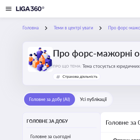
Головна
Теми в центрі уваги
Про форс-мажо
Про форс-мажорні о
Тема стосується юридичних 
ПРО ЩО ТЕМА:
Страхова діяльність
Головне за добу (AI)
Усі публікації
ГОЛОВНЕ ЗА ДОБУ
Головне за 
Головне за сьогодні
Опрацьова