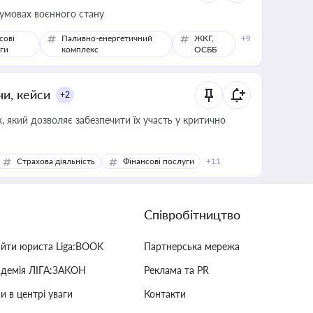
 умовах воєнного стану
сові
Паливно-енергетичний
ЖКГ,
+9
ги
комплекс
ОСББ
ни, кейси
+2
 який дозволяє забезпечити їх участь у критично
Страхова діяльність
Фінансові послуги
+11
Співробітництво
айти юриста Liga:BOOK
Партнерська мережа
адемія ЛІГА:ЗАКОН
Реклама та PR
и в центрі уваги
Контакти