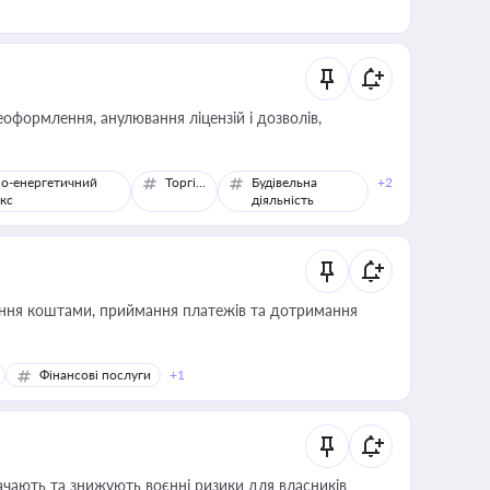
оформлення, анулювання ліцензій і дозволів,
о-енергетичний
Торгівля
Будівельна
+2
кс
діяльність
Фінансові послуги
+1
ачають та знижують воєнні ризики для власників