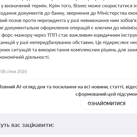
 у визначений термін. Крім того, бізнес може скористатися 
одання документів до банку, звернення до Міністерства еко
вий позов проти нерезидента у разі невиконання ним зобов'я
не документальне оформлення операцій є ключем до мінімізац
я форс-мажору через ТПП стає важливим юридичним інструме
анкцій у разі непередбачуваних обставин. Це підкреслює н
них ситуацій та використання комплексних рішень для захис
ономічній діяльності.
,
08 січня 2026
Повний AI-огляд дня та посилання на всі новини, статті, віде
сформований цей підсумо
ОЗНАЙОМИТИСЯ
уть вас зацікавити: