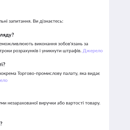
ьні запитання. Ви дізнаєтесь:
гляду?
унеможливлюють виконання зобов'язань за
троки розрахунків і уникнути штрафів.
Джерело
ті?
зокрема Торгово-промислову палату, яка видає
ело
уми незарахованої виручки або вартості товару.
?