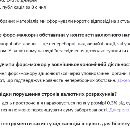
1 публікація за 8 січня
ібраних матеріалів ми сформували короткі відповіді на актуал
 форс-мажорні обставини у контексті валютного на
орні обставини — це непереборні, надзвичайні події, які 
ом. У валютному нагляді їх засвідчення дозволяє зупинити с
ідчити форс-мажор у зовнішньоекономічній діяльнос
ння форс-мажору здійснюється через уповноважені органи, 
ат, що підтверджує наявність непереборних обставин.
Джер
лідки порушення строків валютних розрахунків?
 день прострочення нараховується пеня у розмірі 0,3% від с
 пеня не може перевищувати суму заборгованості.
Джерело
і інструменти захисту від санкцій існують для бізнесу