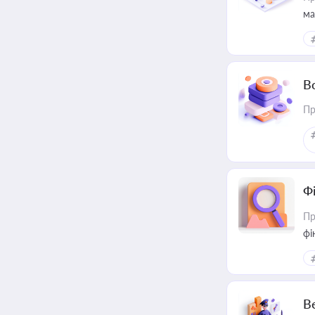
ма
В
Пр
Ф
Пр
фі
В