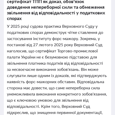
сертифікат ТПП як доказ, обов’язок
доведення непереборної сили та обмеження
звільнення від відповідальності у податкових
спорах
У 2025 році судова практика Верховного Суду у
податкових спорах демонструє чітке ставлення до
застосування інституту форс-мажору. Зокрема, у
постанові від 27 лютого 2025 року Верховний Суд
наголосив, що сертифікат Торгово-промислової
палати України не є безумовною підставою для
звільнення платника податків від відповідальності
за несвоєчасне виконання зобов'язань. Він може
слугувати лише одним із доказів, які підтверджують
наявність форс-мажорних обставин. Відповідальна
сторона має довести, що саме непереборна сила
унеможливила виконання конкретного зобов'язання,
що є ключовою умовою для звільнення від
відповідальності. Крім того, Верховний Суд
підкреслив, що знищення первинної документації,