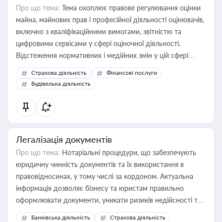
Про що тема:
Тема охоплює правове регулювання оцінки
майна, майнових прав і професійної діяльності оцінювачів,
включно з кваліфікаційними вимогами, звітністю та
цифровими сервісами у сфері оціночної діяльності.
Відстеження нормативних і медійних змін у цій сфері
корисне для власника бізнесу, керівника, юриста або
Страхова діяльність
Фінансові послуги
бухгалтера під час оподаткування, приватизації, оренди
Будівельна діяльність
державного майна, корпоративних угод і перевірки
статусу суб'єктів оціночної діяльності
Легалізація документів
Про що тема:
Нотаріальні процедури, що забезпечують
юридичну чинність документів та їх використання в
правовідносинах, у тому числі за кордоном. Актуальна
інформація дозволяє бізнесу та юристам правильно
оформлювати документи, уникати ризиків недійсності та
забезпечувати їх належне прийняття органами влади та
Банківська діяльність
Страхова діяльність