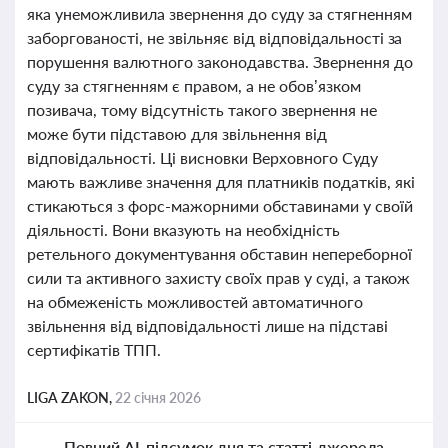
яка унеможливила звернення до суду за стягненням
заборгованості, не звільняє від відповідальності за
порушення валютного законодавства. Звернення до
суду за стягненням є правом, а не обов’язком
позивача, тому відсутність такого звернення не
може бути підставою для звільнення від
відповідальності. Ці висновки Верховного Суду
мають важливе значення для платників податків, які
стикаються з форс-мажорними обставинами у своїй
діяльності. Вони вказують на необхідність
ретельного документування обставин непереборної
сили та активного захисту своїх прав у суді, а також
на обмеженість можливостей автоматичного
звільнення від відповідальності лише на підставі
сертифікатів ТПП.
LIGA ZAKON,
22 січня 2026
Повний AI-підсумок дня та статті-джерела