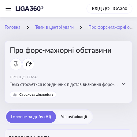
ВХІД ДО LIGA360
Головна
Теми в центрі уваги
Про форс-мажорні обставини
Про форс-мажорні обставини
ПРО ЩО ТЕМА:
Тема стосується юридичних підстав визнання форс-
мажорних обставин та звільнення від
Страхова діяльність
відповідальності у зв'язку з їх настанням
Головне за добу (AI)
Усі публікації