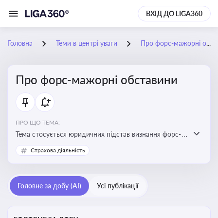
ВХІД ДО LIGA360
Головна
Теми в центрі уваги
Про форс-мажорні обставини
Про форс-мажорні обставини
ПРО ЩО ТЕМА:
Тема стосується юридичних підстав визнання форс-
мажорних обставин та звільнення від
Страхова діяльність
відповідальності у зв'язку з їх настанням
Головне за добу (AI)
Усі публікації