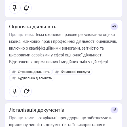
Оціночна діяльність
+9
Про що тема:
Тема охоплює правове регулювання оцінки
майна, майнових прав і професійної діяльності оцінювачів,
включно з кваліфікаційними вимогами, звітністю та
цифровими сервісами у сфері оціночної діяльності.
Відстеження нормативних і медійних змін у цій сфері
корисне для власника бізнесу, керівника, юриста або
Страхова діяльність
Фінансові послуги
бухгалтера під час оподаткування, приватизації, оренди
Будівельна діяльність
державного майна, корпоративних угод і перевірки
статусу суб'єктів оціночної діяльності
Легалізація документів
+6
Про що тема:
Нотаріальні процедури, що забезпечують
юридичну чинність документів та їх використання в