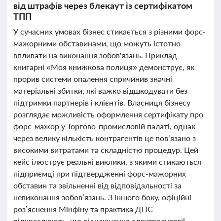
від штрафів через блекаут із сертифікатом
ТПП
У сучасних умовах бізнес стикається з різними форс-
мажорними обставинами, що можуть істотно
впливати на виконання зобов'язань. Приклад
книгарні «Моя книжкова полиця» демонструє, як
прорив системи опалення спричинив значні
матеріальні збитки, які важко відшкодувати без
підтримки партнерів і клієнтів. Власниця бізнесу
розглядає можливість оформлення сертифікату про
форс-мажор у Торгово-промисловій палаті, однак
через велику кількість контрагентів це пов’язано з
високими витратами та складністю процедур. Цей
кейс ілюструє реальні виклики, з якими стикаються
підприємці при підтвердженні форс-мажорних
обставин та звільненні від відповідальності за
невиконання зобов’язань. З іншого боку, офіційні
роз’яснення Мінфіну та практика ДПС
підкреслюють, що відключення електроенергії