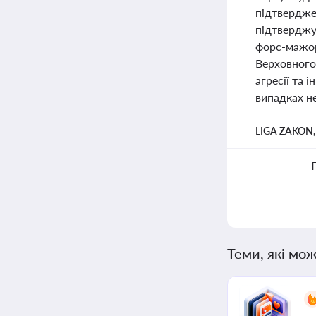
підтвердже
підтверджу
форс-мажору
Верховного
агресії та 
випадках н
LIGA ZAKON
Теми, які мож