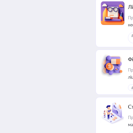
Лі
Пр
не
Ф
Пр
лі
С
Пр
ма