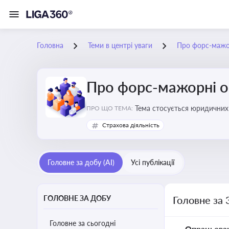
Головна
Теми в центрі уваги
Про форс-мажо
Про форс-мажорні о
Тема стосується юридичних 
ПРО ЩО ТЕМА:
Страхова діяльність
Головне за добу (AI)
Усі публікації
ГОЛОВНЕ ЗА ДОБУ
Головне за 
Головне за сьогодні
Опрацьова