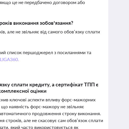
 якщо це не передбачено договором або
років виконання зобов’язання?
в, але не звільняє від самого обов’язку сплати
вний список першоджерел з посиланнями та
 LIGA360.
язку сплати кредиту, а сертифікат ТПП є
комплексної оцінки
яснив ключові аспекти впливу форс-мажорних
, що наявність форс-мажору не звільняє
є автоматичного продовження строку виконання.
я строків, але не скасовує сам обов’язок сплати
лати, який часто використовується як