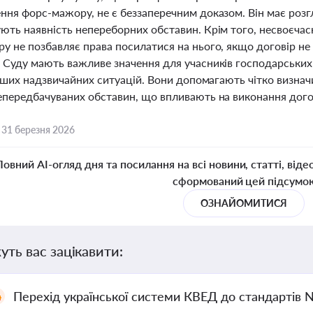
ння форс-мажору, не є беззаперечним доказом. Він має розг
ють наявність непереборних обставин. Крім того, несвоєчас
 не позбавляє права посилатися на нього, якщо договір не 
 Суду мають важливе значення для учасників господарських в
інших надзвичайних ситуацій. Вони допомагають чітко визнач
епередбачуваних обставин, що впливають на виконання догов
,
31 березня 2026
Повний AI-огляд дня та посилання на всі новини, статті, віде
сформований цей підсумо
ОЗНАЙОМИТИСЯ
уть вас зацікавити:
Перехід української системи КВЕД до стандартів 