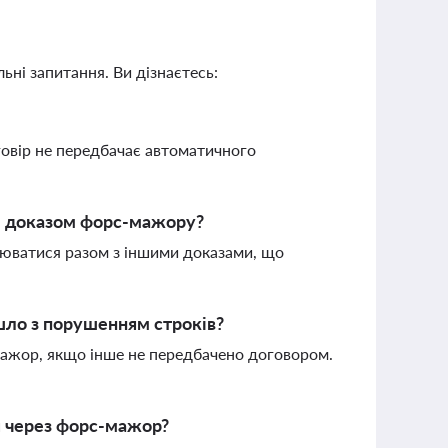
ьні запитання. Ви дізнаєтесь:
говір не передбачає автоматичного
м доказом форс-мажору?
нюватися разом з іншими доказами, що
ло з порушенням строків?
мажор, якщо інше не передбачено договором.
я через форс-мажор?