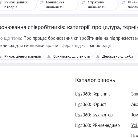
Ринок цінних
Банківська
Страхова
Фінан
паперів
діяльність
діяльність
послу
ронювання співробітників: категорії, процедура, термі
о що тема:
Про процес бронювання співробітників на підприємствах,
жливих для економіки країни сферах під час мобілізації
Ринок цінних паперів
Банківська діяльність
Державна служба
Каталог рішень
Liga360: Керівник
Зн
Liga360: Юрист
Ак
Liga360: Бухгалтер
Тем
Liga360: PR-менеджер
Усі
Пол