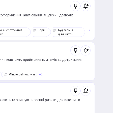
оформлення, анулювання ліцензій і дозволів,
о-енергетичний
Торгівля
Будівельна
+2
кс
діяльність
Фінансові послуги
+1
ачають та знижують воєнні ризики для власників