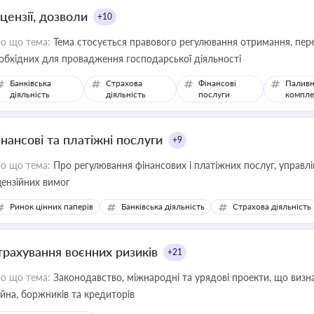
цензії, дозволи
+10
о що тема:
Тема стосується правового регулювання отримання, пере
обхідних для провадження господарської діяльності
Банківська
Страхова
Фінансові
Паливн
діяльність
діяльність
послуги
компле
інансові та платіжні послуги
+9
о що тема:
Про регулювання фінансових і платіжних послуг, управління коштами, приймання платежів та дотримання
цензійних вимог
Ринок цінних паперів
Банківська діяльність
Страхова діяльність
трахування воєнних ризиків
+21
о що тема:
Законодавство, міжнародні та урядові проекти, що визн
йна, боржників та кредиторів