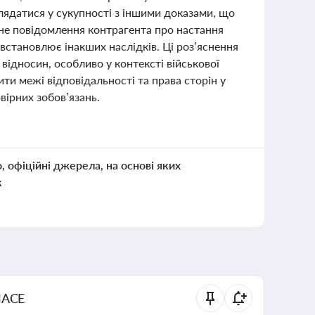
лядатися у сукупності з іншими доказами, що
не повідомлення контрагента про настання
встановлює інакших наслідків. Ці роз’яснення
ідносин, особливо у контексті військової
ити межі відповідальності та права сторін у
ірних зобов’язань.
о, офіційні джерела, на основі яких
к
NACE