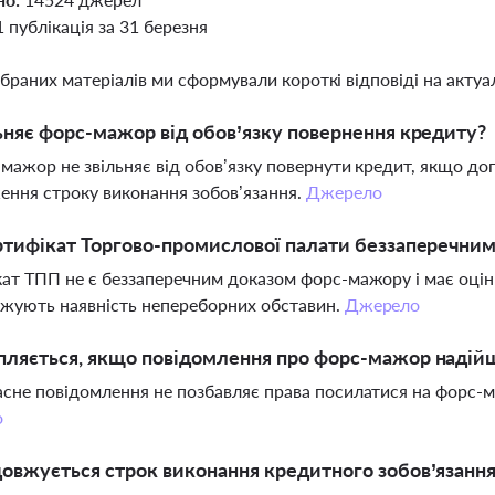
1 публікація за 31 березня
ібраних матеріалів ми сформували короткі відповіді на актуал
ьняє форс-мажор від обов’язку повернення кредиту?
-мажор не звільняє від обов’язку повернути кредит, якщо до
ння строку виконання зобов’язання.
Джерело
ртифікат Торгово-промислової палати беззаперечни
ат ТПП не є беззаперечним доказом форс-мажору і має оці
жують наявність непереборних обставин.
Джерело
ляється, якщо повідомлення про форс-мажор надійш
сне повідомлення не позбавляє права посилатися на форс-
о
овжується строк виконання кредитного зобов’язанн