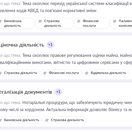
о що тема:
Тема охоплює перехід української системи класифікації в
овлення кодів КВЕД та пов'язані нормативні зміни
Банківська
Страхова
Фінансові
Паливн
діяльність
діяльність
послуги
компле
ціночна діяльність
+1
о що тема:
Тема охоплює правове регулювання оцінки майна, майнови
кваліфікаційними вимогами, звітністю та цифровими сервісами у сфер
дійних змін у цій сфері корисне для власника бізнесу, керівника, юр
Страхова діяльність
Фінансові послуги
Будівельна діяльність
иватизації, оренди державного майна, корпоративних угод і перевірки
егалізація документів
+1
о що тема:
Нотаріальні процедури, що забезпечують юридичну чинні
тому числі за кордоном. Актуальна інформація дозволяє бізнесу т
зиків недійсності та забезпечувати їх належне прийняття органами 
Банківська діяльність
Страхова діяльність