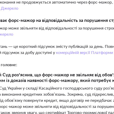
конання не продовжується автоматично через форс-мажор,
.
Джерело
ває форс-мажор на відповідальність за порушення ст
ор може звільняти від відповідальності за порушення строкі
жерело
тань — це короткий підсумок змісту публікацій за день. По
 підсумок за добу доступні у
комерційній версії Платформи
 головне:
 Суд роз’яснив, що форс-мажор не звільняє від обов’
м із доказів наявності форс-мажору, який потребує 
Суд України у складі Касаційного господарського суду роз’
 виконання кредитних зобов’язань. Зокрема, суд підкреслив
ід обов’язку повернути кредит, якщо договір не передбача
орс-мажор може звільняти від відповідальності за порушенн
також звернув увагу, що сертифікат Торгово-промислової па