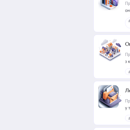
Пр
он
О
Пр
з 
ме
пр
Л
Пр
у 
ри