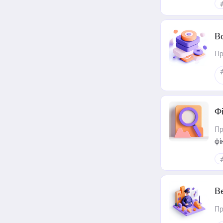
В
Пр
Ф
Пр
фі
В
Пр