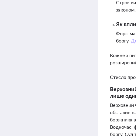
Строк ви
законом
Як впли
Форс-маж
боргу.
Д
Кожне з пи
розширений
Стисло про
Верховний
лише одни
Верховний 
обставин на
боржника в
Водночас, ф
боргу. Суд 