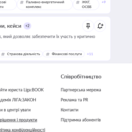
сові
Паливно-енергетичний
ЖКГ,
+9
ги
комплекс
ОСББ
ни, кейси
+2
 який дозволяє забезпечити їх участь у критично
Страхова діяльність
Фінансові послуги
+11
Співробітництво
айти юриста Liga:BOOK
Партнерська мережа
адемія ЛІГА:ЗАКОН
Реклама та PR
и в центрі уваги
Контакти
 рішення і продукти
Підтримка абонентів
ітика конфіденційності