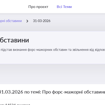
Про проєкт
Всі Теми
рні обставини
31-03-2026
бставини
підстав визнання форс-мажорних обставин та звільнення від відповід
31.03.2026 по темі: Про форс-мажорні обставин
но:
14524 джерел