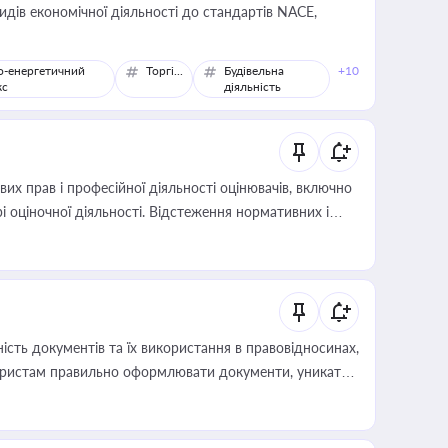
идів економічної діяльності до стандартів NACE,
о-енергетичний
Торгівля
Будівельна
+10
кс
діяльність
х прав і професійної діяльності оцінювачів, включно
і оціночної діяльності. Відстеження нормативних і
иста або бухгалтера під час оподаткування,
 статусу суб'єктів оціночної діяльності
сть документів та їх використання в правовідносинах,
а юристам правильно оформлювати документи, уникати
влади та контрагентами