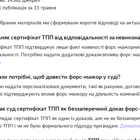
1 публікація за 11 травня
ібраних матеріалів ми сформували короткі відповіді на актуал
ьняє сертифікат ТПП від відповідальності за невикон
ифікат ТПП підтверджує лише факт наявності форс-мажорних 
альності. Потрібно надати додаткові докази впливу форс-ма
о
ази потрібні, щоб довести форс-мажор у суді?
о надати персоналізовані документи, такі як рахунки, догово
які підтверджують вплив форс-мажору на діяльність компанії
ає суд сертифікат ТПП як беззаперечний доказ фор
лядає сертифікат ТПП як один із доказів, але не як беззапер
о ТПП і чи не було формального підходу при видачі.
Джерел