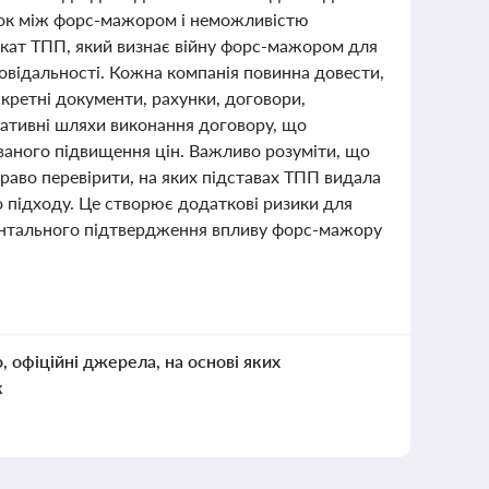
язок між форс-мажором і неможливістю
ікат ТПП, який визнає війну форс-мажором для
повідальності. Кожна компанія повинна довести,
нкретні документи, рахунки, договори,
нативні шляхи виконання договору, що
аного підвищення цін. Важливо розуміти, що
право перевірити, на яких підставах ТПП видала
о підходу. Це створює додаткові ризики для
ментального підтвердження впливу форс-мажору
о, офіційні джерела, на основі яких
к