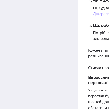
Чи можн
Ні, суд 
Джерел
Що роби
Потрібно
альтерна
Кожне з пи
розширений
Стисло про
Верховний
персоналі
У сучасній
перестав бу
що цей док
обставини 