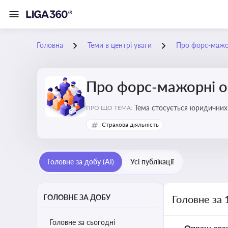
Головна
Теми в центрі уваги
Про форс-мажо
Про форс-мажорні о
Тема стосується юридичних 
ПРО ЩО ТЕМА:
Страхова діяльність
Головне за добу (AI)
Усі публікації
ГОЛОВНЕ ЗА ДОБУ
Головне за 
Головне за сьогодні
Опрацьова