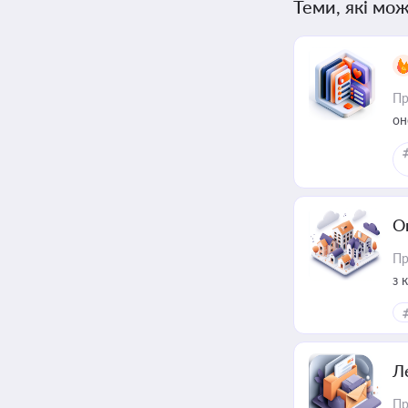
Теми, які мож
Пр
он
О
Пр
з 
ме
пр
Л
Пр