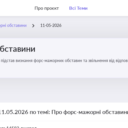
Про проєкт
Всі Теми
рні обставини
11-05-2026
бставини
підстав визнання форс-мажорних обставин та звільнення від відповід
11.05.2026 по темі: Про форс-мажорні обставин
но:
14582 джерел