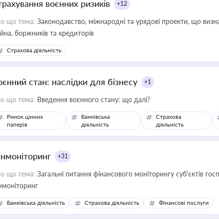
трахування воєнних ризиків
+12
о що тема:
Законодавство, міжнародні та урядові проекти, що визн
йна, боржників та кредиторів
Страхова діяльність
оєнний стан: наслідки для бізнесу
+1
о що тема:
Введення воєнного стану: що далі?
Ринок цінних
Банківська
Страхова
паперів
діяльність
діяльність
інмоніторинг
+31
о що тема:
Загальні питання фінансового моніторингу суб'єктів го
нмоніторинг
Банківська діяльність
Страхова діяльність
Фінансові послуги