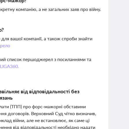
форс-мажор?
ретну компанію, а не загальних заяв про війну.
р?
 для вашої компанії, а також спроби знайти
рело
вний список першоджерел з посиланнями та
 LIGA360.
вільняє від відповідальності без
язань
алати (ТПП) про форс-мажорні обставини
ння договорів. Верховний Суд чітко визначив,
лад війни, але не встановлює, як саме ці
нення від відповідальності необхідно надати