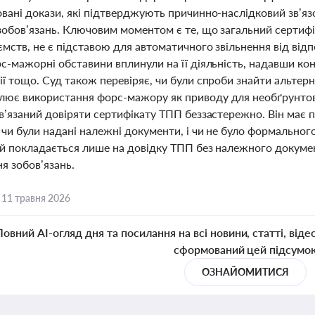
овані докази, які підтверджують причинно-наслідковий зв’
зобов’язань. Ключовим моментом є те, що загальний сертиф
ємств, не є підставою для автоматичного звільнення від від
с-мажорні обставини вплинули на її діяльність, надавши ко
ії тощо. Суд також перевіряє, чи були спроби знайти альтер
ює використання форс-мажору як приводу для необґрунтов
в’язаний довіряти сертифікату ТПП беззастережно. Він має 
 чи були надані належні документи, і чи не було формальног
кий покладається лише на довідку ТПП без належного доку
я зобов’язань.
,
11 травня 2026
Повний AI-огляд дня та посилання на всі новини, статті, віде
сформований цей підсумо
ОЗНАЙОМИТИСЯ