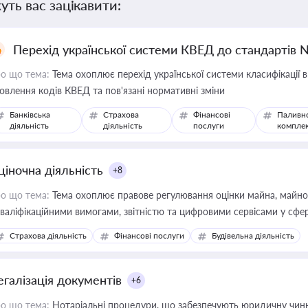
уть вас зацікавити:
Перехід української системи КВЕД до стандартів 
о що тема:
Тема охоплює перехід української системи класифікації в
овлення кодів КВЕД та пов'язані нормативні зміни
Банківська
Страхова
Фінансові
Паливн
діяльність
діяльність
послуги
компле
ціночна діяльність
+8
о що тема:
Тема охоплює правове регулювання оцінки майна, майнови
кваліфікаційними вимогами, звітністю та цифровими сервісами у сфер
дійних змін у цій сфері корисне для власника бізнесу, керівника, юр
Страхова діяльність
Фінансові послуги
Будівельна діяльність
иватизації, оренди державного майна, корпоративних угод і перевірки
егалізація документів
+6
о що тема:
Нотаріальні процедури, що забезпечують юридичну чинні