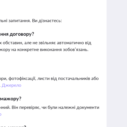
ьні запитання. Ви дізнаєтесь:
ання договору?
обставин, але не звільняє автоматично від
жору на конкретне виконання зобов’язань.
ри, фотофіксації, листи від постачальників або
.
Джерело
с-мажору?
ечний. Він перевіряє, чи були належні документи
о