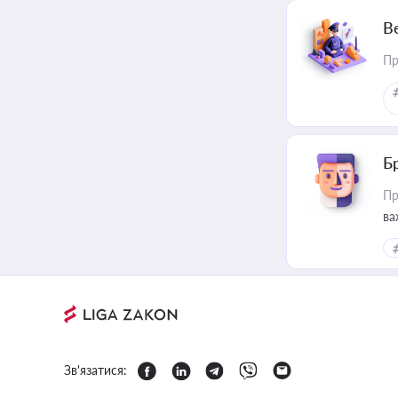
В
Пр
Б
Пр
ва
Зв'язатися: