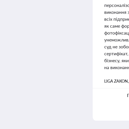
персоналіз
виконання 
всіх підпри
як саме фор
фотофіксац
унеможливл
суд не зобо
сертифікат,
бізнесу, я
на виконанн
LIGA ZAKON