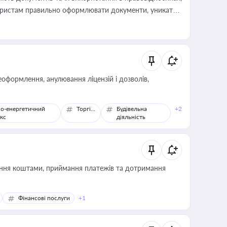
а юристам правильно оформлювати документи, уникати
влади та контрагентами
оформлення, анулювання ліцензій і дозволів,
о-енергетичний
Торгівля
Будівельна
+2
кс
діяльність
Фінансові послуги
+1