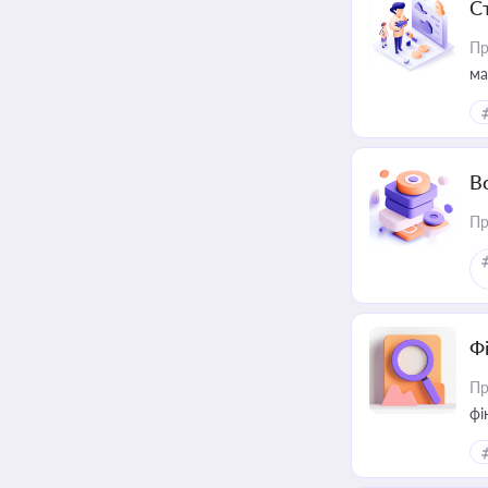
С
Пр
ма
В
Пр
Ф
Пр
фі