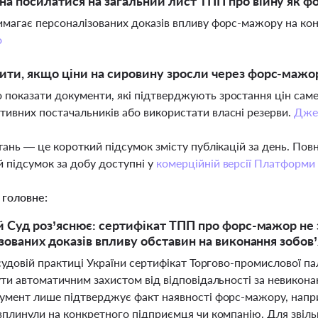
а посилатися на загальний лист ТПП про війну як 
вимагає персоналізованих доказів впливу форс-мажору на конк
о
ти, якщо ціни на сировину зросли через форс-мажо
 показати документи, які підтверджують зростання цін саме
тивних постачальників або використати власні резерви.
Дже
тань — це короткий підсумок змісту публікацій за день. По
 підсумок за добу доступні у
комерційній версії Платформи
 головне:
 Суд роз’яснює: сертифікат ТПП про форс-мажор не з
зованих доказів впливу обставин на виконання зобов’
 судовій практиці України сертифікат Торгово-промислової п
ти автоматичним захистом від відповідальності за невикона
умент лише підтверджує факт наявності форс-мажору, наприк
вплинули на конкретного підприємця чи компанію. Для звіль