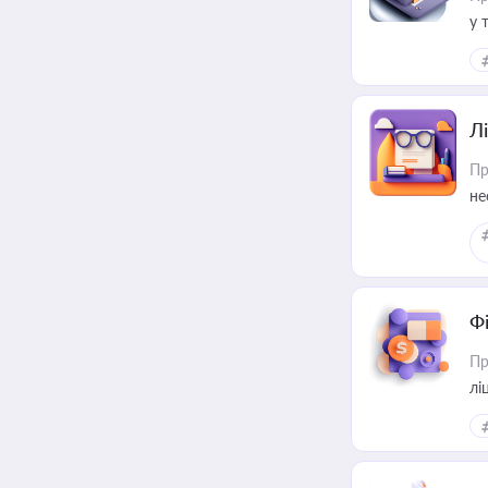
у 
ри
Лі
Пр
не
Ф
Пр
лі