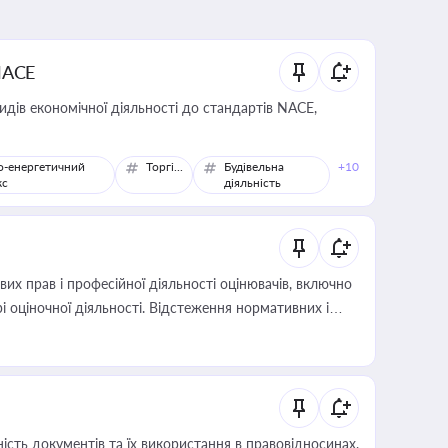
NACE
идів економічної діяльності до стандартів NACE,
о-енергетичний
Торгівля
Будівельна
+10
кс
діяльність
х прав і професійної діяльності оцінювачів, включно
і оціночної діяльності. Відстеження нормативних і
иста або бухгалтера під час оподаткування,
 статусу суб'єктів оціночної діяльності
сть документів та їх використання в правовідносинах,