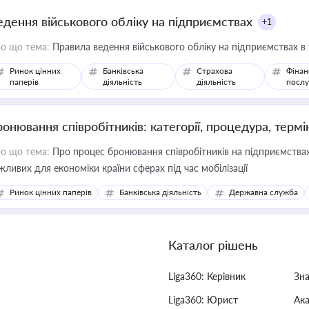
едення військового обліку на підприємствах
+1
о що тема:
Правила ведення військового обліку на підприємствах в
Ринок цінних
Банківська
Страхова
Фінан
паперів
діяльність
діяльність
послу
ронювання співробітників: категорії, процедура, термі
о що тема:
Про процес бронювання співробітників на підприємствах,
жливих для економіки країни сферах під час мобілізації
Ринок цінних паперів
Банківська діяльність
Державна служба
Каталог рішень
Liga360: Керівник
Зн
Liga360: Юрист
Ак