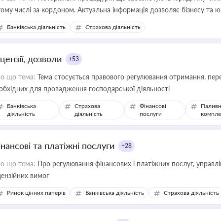
тому числі за кордоном. Актуальна інформація дозволяє бізнесу т
зиків недійсності та забезпечувати їх належне прийняття органами 
Банківська діяльність
Страхова діяльність
цензії, дозволи
+53
о що тема:
Тема стосується правового регулювання отримання, пере
обхідних для провадження господарської діяльності
Банківська
Страхова
Фінансові
Паливн
діяльність
діяльність
послуги
компле
інансові та платіжні послуги
+28
о що тема:
Про регулювання фінансових і платіжних послуг, управління коштами, приймання платежів та дотримання
цензійних вимог
Ринок цінних паперів
Банківська діяльність
Страхова діяльність