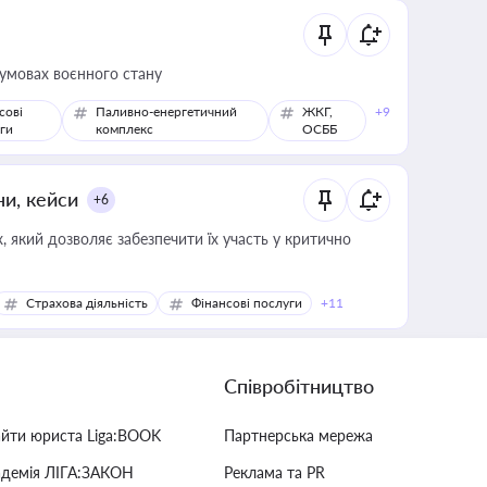
 умовах воєнного стану
сові
Паливно-енергетичний
ЖКГ,
+9
ги
комплекс
ОСББ
ни, кейси
+6
 який дозволяє забезпечити їх участь у критично
Страхова діяльність
Фінансові послуги
+11
Співробітництво
айти юриста Liga:BOOK
Партнерська мережа
адемія ЛІГА:ЗАКОН
Реклама та PR