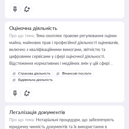
Оціночна діяльність
Про що тема:
Тема охоплює правове регулювання оцінки
майна, майнових прав і професійної діяльності оцінювачів,
включно з кваліфікаційними вимогами, звітністю та
цифровими сервісами у сфері оціночної діяльності.
Відстеження нормативних і медійних змін у цій сфері
корисне для власника бізнесу, керівника, юриста або
Страхова діяльність
Фінансові послуги
бухгалтера під час оподаткування, приватизації, оренди
Будівельна діяльність
державного майна, корпоративних угод і перевірки
статусу суб'єктів оціночної діяльності
Легалізація документів
Про що тема:
Нотаріальні процедури, що забезпечують
юридичну чинність документів та їх використання в