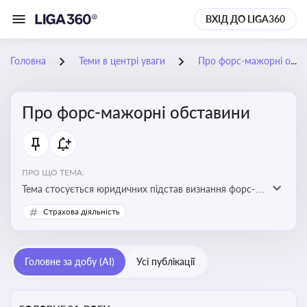
ВХІД ДО LIGA360
Головна
Теми в центрі уваги
Про форс-мажорні обставини
Про форс-мажорні обставини
ПРО ЩО ТЕМА:
Тема стосується юридичних підстав визнання форс-
мажорних обставин та звільнення від
Страхова діяльність
відповідальності у зв'язку з їх настанням
Головне за добу (AI)
Усі публікації