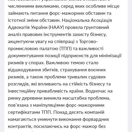
численними викликами, серед яких особливе місце
займають питання форс-мажорних обставин та
істотної зміни обставин. Національна Асоціація
Адвокатів України (НААУ) провела ґрунтовний
аналіз правових інструментів захисту бізнесу,
акцентуючи увагу на співпраці з Торгово-
промисловою палатою (ТПП) та важливості
документування позиції підприємств для мінімізації
ризиків у спорах. Важливою темою стало
відшкодування збитків, страхування воєнних
ризиків, а також проблеми тривалих судових
розглядів, які впливають на стійкість бізнесу та
інвестиційну привабливість країни. Водночас на
ринку деревини виникла масштабна проблема,
пов’язана з маніпуляціями форс-мажорними
сертифікатами ТПП. Понад десять компаній
намагаються уникнути виконання форвардних
контрактів, посилаючись на форс-мажор без