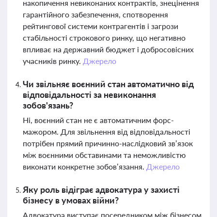
накопичення невиконаних контрактів, знецінення
гарантійного забезпечення, спотворення
рейтингової системи контрагентів і загрози
стабільності строкового ринку, що негативно
впливає на державний бюджет і добросовісних
учасників ринку.
Джерело
Чи звільняє воєнний стан автоматично від
відповідальності за невиконання
зобов'язань?
Ні, воєнний стан не є автоматичним форс-
мажором. Для звільнення від відповідальності
потрібен прямий причинно-наслідковий зв’язок
між воєнними обставинами та неможливістю
виконати конкретне зобов’язання.
Джерело
Яку роль відіграє адвокатура у захисті
бізнесу в умовах війни?
Адвокатура виступає посередником між бізнесом