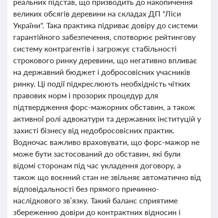
реальних підстав, що призводить до накопичення
великих обсягів деревини на складах ДП "Ліси
України". Така практика підриває довіру до системи
гарантійного забезпечення, спотворює рейтингову
систему контрагентів і загрожує стабільності
строкового ринку деревини, що негативно впливає
на державний бюджет і добросовісних учасників
ринку. Ці події підкреслюють необхідність чітких
правових норм і прозорих процедур для
підтвердження форс-мажорних обставин, а також
активної ролі адвокатури та державних інституцій у
захисті бізнесу від недобросовісних практик.
Водночас важливо враховувати, що форс-мажор не
може бути застосований до обставин, які були
відомі сторонам під час укладення договору, а
також що воєнний стан не звільняє автоматично від
відповідальності без прямого причинно-
наслідкового зв’язку. Такий баланс сприятиме
збереженню довіри до контрактних відносин і