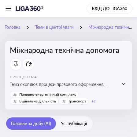
ВХІД ДО LIGA360
Головна
Теми в центрі уваги
Міжнародна технічна допомога
Міжнародна технічна допомога
ПРО ЩО ТЕМА:
Тема охоплює процеси правового оформлення,
адміністрування і контролю технічної допомоги, що
Паливно-енергетичний комплекс
надається Україні з-за кордону, і є критично
Будівельна діяльність
Транспорт
+2
важливою для ефективного використання ресурсів у
сфері розвитку, реформ та інфраструктурних проєктів
Головне за добу (AI)
Усі публікації