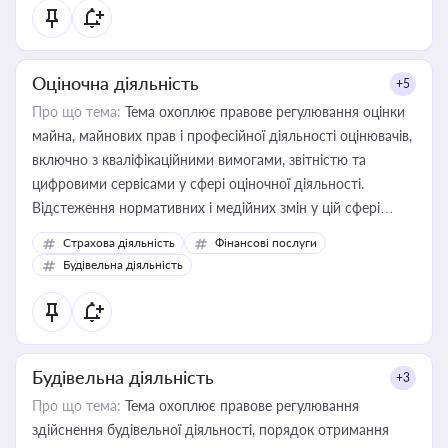
Оціночна діяльність
+5
Про що тема:
Тема охоплює правове регулювання оцінки
майна, майнових прав і професійної діяльності оцінювачів,
включно з кваліфікаційними вимогами, звітністю та
цифровими сервісами у сфері оціночної діяльності.
Відстеження нормативних і медійних змін у цій сфері
корисне для власника бізнесу, керівника, юриста або
Страхова діяльність
Фінансові послуги
бухгалтера під час оподаткування, приватизації, оренди
Будівельна діяльність
державного майна, корпоративних угод і перевірки
статусу суб'єктів оціночної діяльності
Будівельна діяльність
+3
Про що тема:
Тема охоплює правове регулювання
здійснення будівельної діяльності, порядок отримання