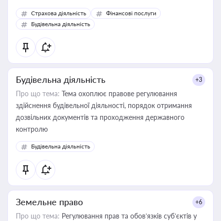
корисне для власника бізнесу, керівника, юриста або
Страхова діяльність
Фінансові послуги
бухгалтера під час оподаткування, приватизації, оренди
Будівельна діяльність
державного майна, корпоративних угод і перевірки
статусу суб'єктів оціночної діяльності
Будівельна діяльність
+3
Про що тема:
Тема охоплює правове регулювання
здійснення будівельної діяльності, порядок отримання
дозвільних документів та проходження державного
контролю
Будівельна діяльність
Земельне право
+6
Про що тема:
Регулювання прав та обов’язків суб’єктів у