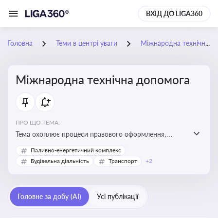
ВХІД ДО LIGA360
Головна
Теми в центрі уваги
Міжнародна технічна допомога
Міжнародна технічна допомога
ПРО ЩО ТЕМА:
Тема охоплює процеси правового оформлення,
адміністрування і контролю технічної допомоги, що
Паливно-енергетичний комплекс
надається Україні з-за кордону, і є критично
Будівельна діяльність
Транспорт
+2
важливою для ефективного використання ресурсів у
сфері розвитку, реформ та інфраструктурних проєктів
Головне за добу (AI)
Усі публікації