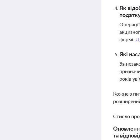
Як відо
податк
Операції
акцизног
формі.
Д
Які нас
За незак
призначи
років ув
Кожне з пи
розширений
Стисло про
Оновлення
та відпов