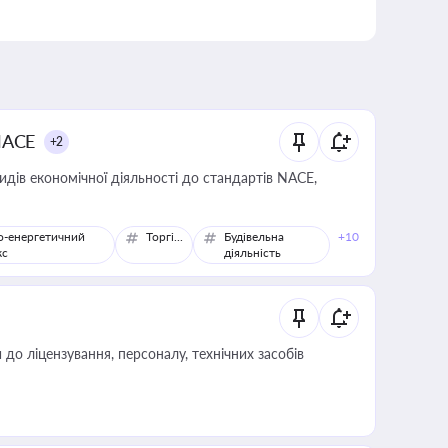
NACE
+2
идів економічної діяльності до стандартів NACE,
о-енергетичний
Торгівля
Будівельна
+10
кс
діяльність
о ліцензування, персоналу, технічних засобів