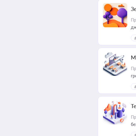
З
Пр
дж
М
Пр
гр
Т
Пр
бе