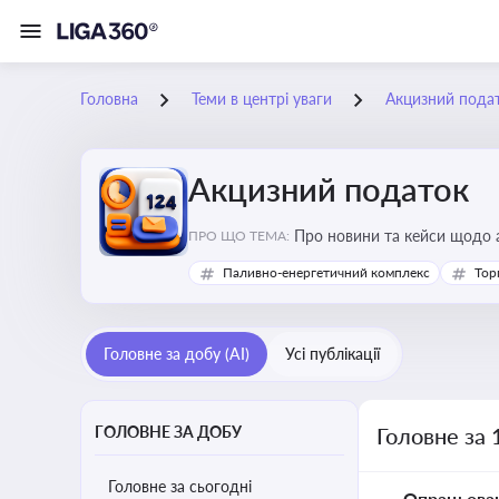
Головна
Теми в центрі уваги
Акцизний пода
Акцизний податок
Про новини та кейси щодо а
ПРО ЩО ТЕМА:
продукцію, з метою уникне
Паливно-енергетичний комплекс
Тор
Головне за добу (AI)
Усі публікації
ГОЛОВНЕ ЗА ДОБУ
Головне за 
Головне за сьогодні
Опрацьова