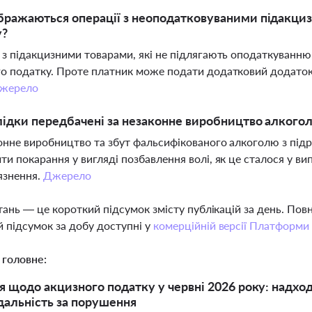
бражаються операції з неоподатковуваними підакциз
у?
 з підакцизними товарами, які не підлягають оподаткуванню
о податку. Проте платник може подати додатковий додаток 
жерело
лідки передбачені за незаконне виробництво алког
онне виробництво та збут фальсифікованого алкоголю з пі
ти покарання у вигляді позбавлення волі, як це сталося у в
’язнення.
Джерело
тань — це короткий підсумок змісту публікацій за день. По
 підсумок за добу доступні у
комерційній версії Платформи
 головне:
 щодо акцизного податку у червні 2026 року: надход
ідальність за порушення