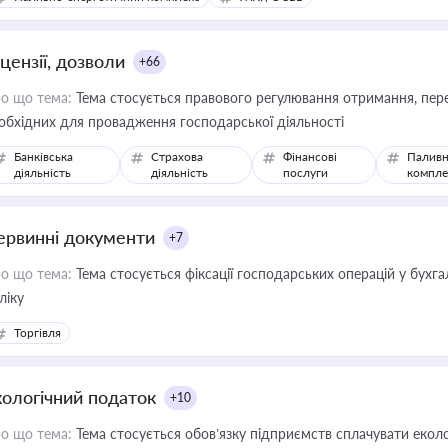
цензії, дозволи
+66
о що тема:
Тема стосується правового регулювання отримання, пере
обхідних для провадження господарської діяльності
Банківська
Страхова
Фінансові
Паливн
діяльність
діяльність
послуги
компле
ервинні документи
+7
о що тема:
Тема стосується фіксації господарських операцій у бухг
ліку
Торгівля
кологічний податок
+10
о що тема:
Тема стосується обов’язку підприємств сплачувати еколо