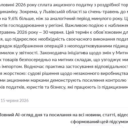
оловині 2026 року сплата акцизного податку з роздрібної то
инаміку. Зокрема, у Львівській області за січень-травень 
 на 9,6% більше, ніж за аналогічний період минулого року. 
єктів господарювання у регіоні. Важливою подією є наближе
травень 2026 року – 30 червня. Цей термін є обов’язковим дл
ня, що підкреслює необхідність своєчасного виконання подат
рядок відображення операцій з неоподатковуваними підакц
омилок у звітності. Законодавча ініціатива щодо змін у Ми
х товарів безпосередньо на митних складах, що узгоджує м
а імпортом. Водночас практика застосування відповідальност
я жорсткою: судові рішення щодо незаконного виробництва т
ми акцизними марками демонструють посилення контролю та
ів податків, юристів та бізнесу, які працюють із підакцизни
,
15 червня 2026
Повний AI-огляд дня та посилання на всі новини, статті, віде
сформований цей підсумо