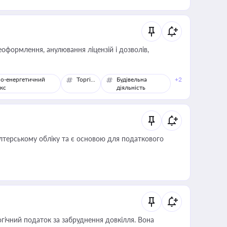
оформлення, анулювання ліцензій і дозволів,
о-енергетичний
Торгівля
Будівельна
+2
кс
діяльність
алтерському обліку та є основою для податкового
гічний податок за забруднення довкілля. Вона