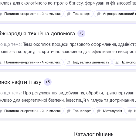
жлива для екологічного контролю бізнесу, формування фінансової 
конодавства
Паливно-енергетичний комплекс
Транспорт
Агропромисловий 
іжнародна технічна допомога
+3
о що тема:
Тема охоплює процеси правового оформлення, адміністр
раїні з-за кордону, і є критично важливою для ефективного використ
фраструктурних проєктів
Паливно-енергетичний комплекс
Будівельна діяльність
Транспо
нок нафти і газу
+8
о що тема:
Про регулювання видобування, обробки, транспортування
жливо для енергетичної безпеки, інвестицій у галузь та дотримання 
Паливно-енергетичний комплекс
Транспорт
Металургія
Каталог рішень