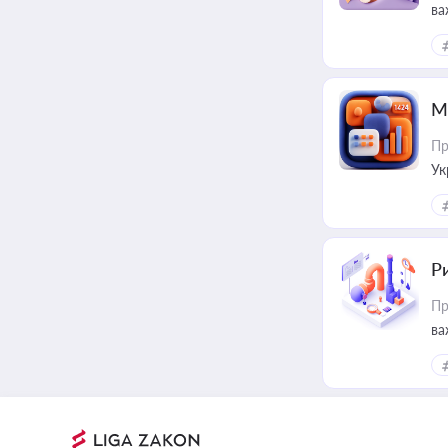
ва
за
М
Пр
Ук
ін
Ри
Пр
ва