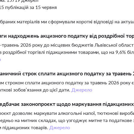
15 публікацій за 15 червня
ібраних матеріалів ми сформували короткі відповіді на актуал
яги надходжень акцизного податку від роздрібної торг
ь-травень 2026 року до місцевих бюджетів Львівської облас
з роздрібної торгівлі підакцизними товарами, що на 9,6% біл
о
аничний строк сплати акцизного податку за травень 
м строком сплати акцизного податку за травень 2026 року 
аткові зобов’язання до цієї дати.
Джерело
дбачає законопроєкт щодо маркування підакцизних
оєкт дозволяє маркувати алкогольні напої, тютюнові вироб
едньо на митних складах, що узгоджує митне та податкове 
 підакцизних товарів.
Джерело