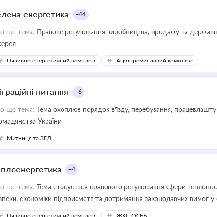
елена енергетика
+44
о що тема:
Правове регулювання виробництва, продажу та державної
ерел
Паливно-енергетичний комплекс
Агропромисловий комплекс
іграційні питання
+6
о що тема:
Тема охоплює порядок в’їзду, перебування, працевлаштув
омадянства України
Митниця та ЗЕД
еплоенергетика
+4
о що тема:
Тема стосується правового регулювання сфери теплопост
зпеки, економіки підприємств та дотримання законодавчих вимог у
Паливно-енергетичний комплекс
ЖКГ, ОСББ