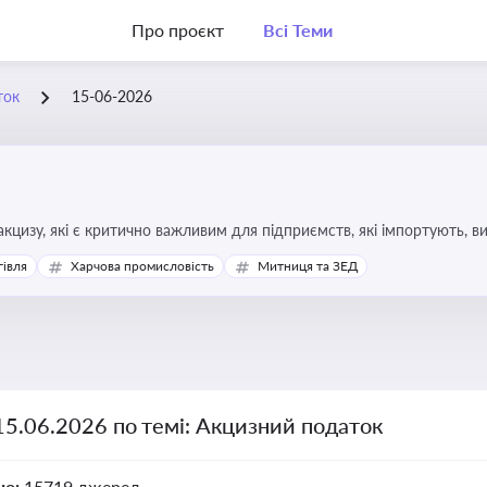
Про проєкт
Всі Теми
ток
15-06-2026
кцизу, які є критично важливим для підприємств, які імпортують, в
ння штрафів та ефективного податкового планування.
гівля
Харчова промисловість
Митниця та ЗЕД
15.06.2026 по темі: Акцизний податок
но:
15719 джерел