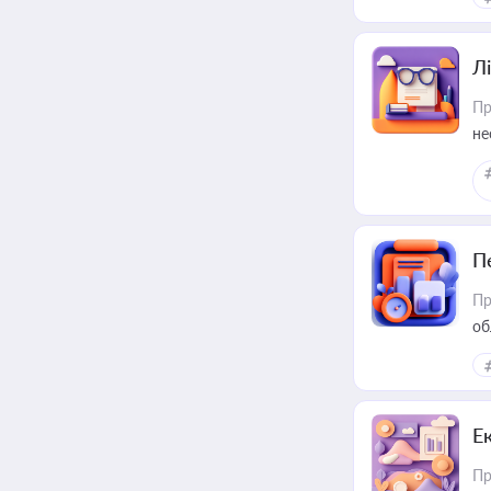
Лі
Пр
не
П
Пр
об
Е
Пр