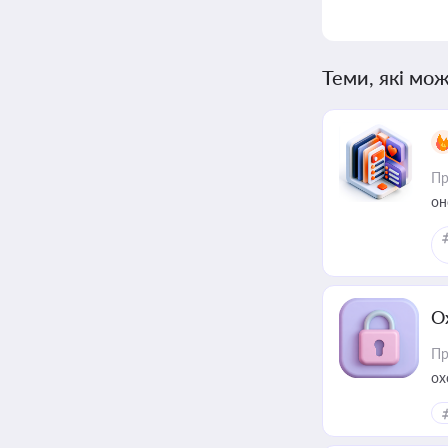
Теми, які мож
Пр
он
О
Пр
ох