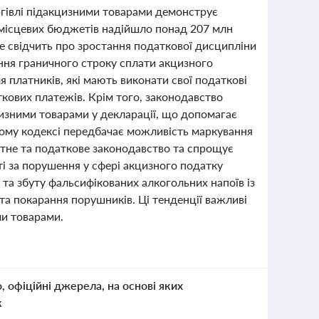
ргівлі підакцизними товарами демонструє
до місцевих бюджетів надійшло понад 207 млн
Це свідчить про зростання податкової дисципліни
ння граничного строку сплати акцизного
я платників, які мають виконати свої податкові
кових платежів. Крім того, законодавство
изними товарами у декларації, що допомагає
тному кодексі передбачає можливість маркування
итне та податкове законодавство та спрощує
і за порушення у сфері акцизного податку
а збуту фальсифікованих алкогольних напоїв із
 покарання порушників. Ці тенденції важливі
ми товарами.
о, офіційні джерела, на основі яких
к