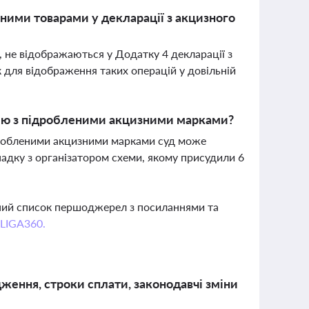
ними товарами у декларації з акцизного
, не відображаються у Додатку 4 декларації з
для відображення таких операцій у довільній
олю з підробленими акцизними марками?
дробленими акцизними марками суд може
ипадку з організатором схеми, якому присудили 6
вний список першоджерел з посиланнями та
 LIGA360.
ження, строки сплати, законодавчі зміни