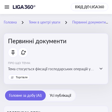
ВХІД ДО LIGA360
Головна
Теми в центрі уваги
Первинні документи
Первинні документи
ПРО ЩО ТЕМА:
Тема стосується фіксації господарських операцій у
бухгалтерському обліку та є основою для
Торгівля
податкового обліку
Головне за добу (AI)
Усі публікації