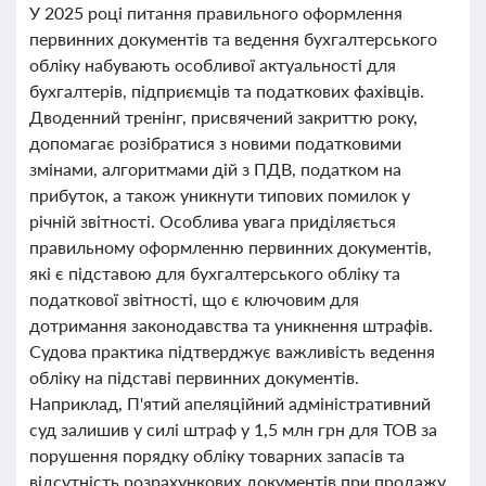
У 2025 році питання правильного оформлення
первинних документів та ведення бухгалтерського
обліку набувають особливої актуальності для
бухгалтерів, підприємців та податкових фахівців.
Дводенний тренінг, присвячений закриттю року,
допомагає розібратися з новими податковими
змінами, алгоритмами дій з ПДВ, податком на
прибуток, а також уникнути типових помилок у
річній звітності. Особлива увага приділяється
правильному оформленню первинних документів,
які є підставою для бухгалтерського обліку та
податкової звітності, що є ключовим для
дотримання законодавства та уникнення штрафів.
Судова практика підтверджує важливість ведення
обліку на підставі первинних документів.
Наприклад, П'ятий апеляційний адміністративний
суд залишив у силі штраф у 1,5 млн грн для ТОВ за
порушення порядку обліку товарних запасів та
відсутність розрахункових документів при продажу