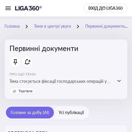
ВХІД ДО LIGA360
Головна
Теми в центрі уваги
Первинні документи
Первинні документи
ПРО ЩО ТЕМА:
Тема стосується фіксації господарських операцій у
бухгалтерському обліку та є основою для
Торгівля
податкового обліку
Головне за добу (AI)
Усі публікації