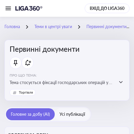
ВХІД ДО LIGA360
Головна
Теми в центрі уваги
Первинні документи
Первинні документи
ПРО ЩО ТЕМА:
Тема стосується фіксації господарських операцій у
бухгалтерському обліку та є основою для
Торгівля
податкового обліку
Головне за добу (AI)
Усі публікації