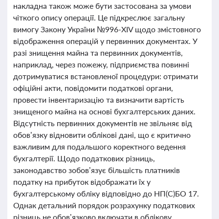
накладна також може бути застосована за умови
чіткого опису операції. Це підкреслює загальну
вимогу Закону України №996-XIV щодо змістовного
відображення операцій у первинних документах. У
разі знищення майна та первинних документів,
наприклад, через пожежу, підприємства повинні
дотримуватися встановленої процедури: отримати
офіційні акти, повідомити податкові органи,
провести інвентаризацію та визначити вартість
знищеного майна на основі бухгалтерських даних.
Відсутність первинних документів не звільняє від
обов’язку відновити облікові дані, що є критично
важливим для подальшого коректного ведення
бухгалтерії. Щодо податкових різниць,
законодавство зобов’язує більшість платників
податку на прибуток відображати їх у
бухгалтерському обліку відповідно до НП(С)БО 17.
Однак детальний порядок розрахунку податкових
різниць не обов’язково включати в облікову