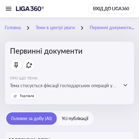
ВХІД ДО LIGA360
Головна
Теми в центрі уваги
Первинні документи
Первинні документи
ПРО ЩО ТЕМА:
Тема стосується фіксації господарських операцій у
бухгалтерському обліку та є основою для
Торгівля
податкового обліку
Головне за добу (AI)
Усі публікації