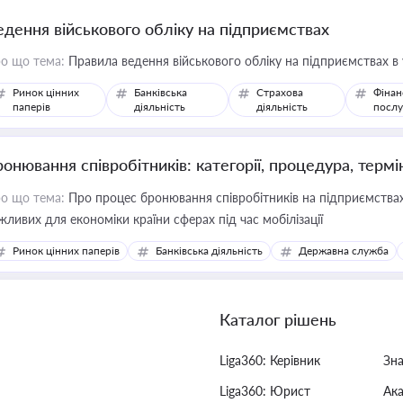
едення військового обліку на підприємствах
о що тема:
Правила ведення військового обліку на підприємствах в
Ринок цінних
Банківська
Страхова
Фінан
паперів
діяльність
діяльність
послу
ронювання співробітників: категорії, процедура, термі
о що тема:
Про процес бронювання співробітників на підприємствах,
жливих для економіки країни сферах під час мобілізації
Ринок цінних паперів
Банківська діяльність
Державна служба
Каталог рішень
Liga360: Керівник
Зн
Liga360: Юрист
Ак