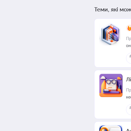
Теми, які мож
Пр
он
Лі
Пр
не
А