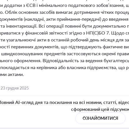
и додатки з ЄСВ і мінімального податкового зобов’язання,
о. Облік основних засобів вимагає дотримання чітких проц
окументів (накладні, акти приймання-передачі) до введення
та інвентаризації. Всі операції повинні бути документально
криватися у фінансовій звітності згідно з НП(С)БО 7. Щодо 
и узагальнюючі акти в останній робочий день місяця для за
ності первинних документів, що підтверджують фактичне ви
 швидкозношуваних предметів застосовуються окремі прави
ьного оформлення. Відповідальність за ведення бухгалтерс
 покладається на керівника або власника підприємства, що
ми актами.
,
23 грудня 2025
Повний AI-огляд дня та посилання на всі новини, статті, віде
сформований цей підсумо
ОЗНАЙОМИТИСЯ