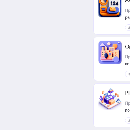
Пр
ре
О
Пр
ви
Р
Пр
по