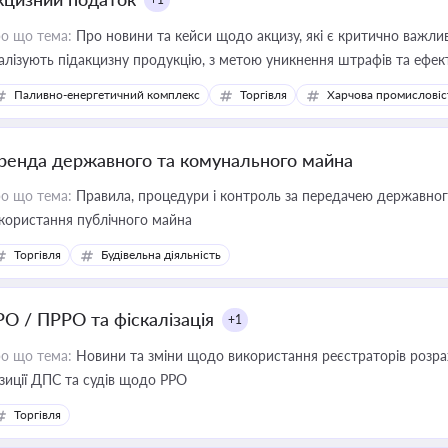
о що тема:
Про новини та кейси щодо акцизу, які є критично важли
алізують підакцизну продукцію, з метою уникнення штрафів та ефек
Паливно-енергетичний комплекс
Торгівля
Харчова промисловіс
ренда державного та комунального майна
о що тема:
Правила, процедури і контроль за передачею державног
користання публічного майна
Торгівля
Будівельна діяльність
РО / ПРРО та фіскалізація
+1
о що тема:
Новини та зміни щодо використання реєстраторів розрахункових операцій, ана
зиції ДПС та судів щодо РРО
Торгівля