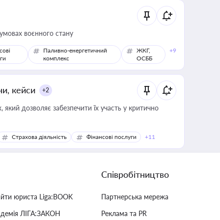
 умовах воєнного стану
сові
Паливно-енергетичний
ЖКГ,
+9
ги
комплекс
ОСББ
ни, кейси
+2
 який дозволяє забезпечити їх участь у критично
Страхова діяльність
Фінансові послуги
+11
Співробітництво
айти юриста Liga:BOOK
Партнерська мережа
адемія ЛІГА:ЗАКОН
Реклама та PR