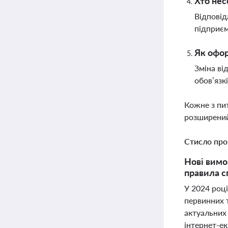
Хто нес
Відповід
підприєм
Як офор
Зміна ві
обов’язк
Кожне з пи
розширений
Стисло про
Нові вимо
правила с
У 2024 роц
первинних т
актуальних
інтернет-е