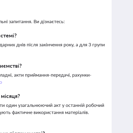
ьні запитання. Ви дізнаєтесь:
истемі?
рних днів після закінчення року, а для 3 групи
риємстві?
кладні, акти приймання-передачі, рахунки-
о
 місяця?
ти один узагальнюючий акт у останній робочий
ують фактичне використання матеріалів.