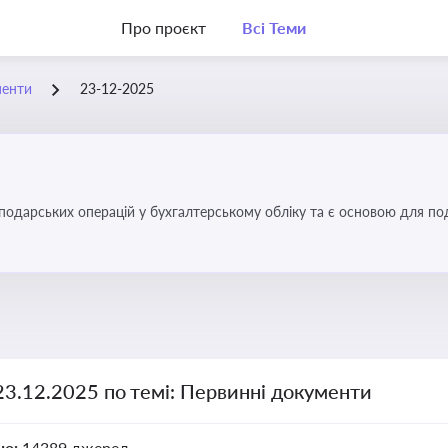
Про проєкт
Всі Теми
менти
23-12-2025
осподарських операцій у бухгалтерському обліку та є основою для по
23.12.2025 по темі: Первинні документи
но:
14389 джерел