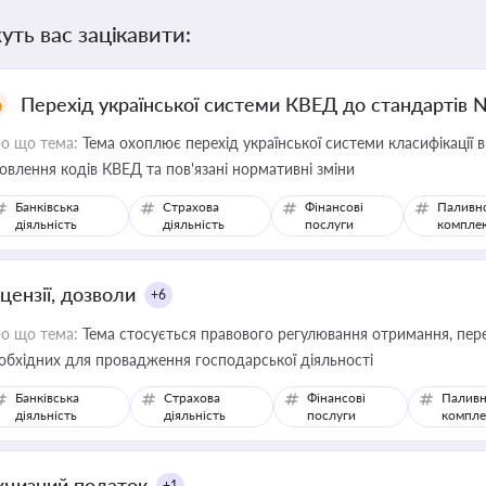
уть вас зацікавити:
Перехід української системи КВЕД до стандартів 
о що тема:
Тема охоплює перехід української системи класифікації в
овлення кодів КВЕД та пов'язані нормативні зміни
Банківська
Страхова
Фінансові
Паливн
діяльність
діяльність
послуги
компле
цензії, дозволи
+6
о що тема:
Тема стосується правового регулювання отримання, пере
обхідних для провадження господарської діяльності
Банківська
Страхова
Фінансові
Паливн
діяльність
діяльність
послуги
компле
кцизний податок
+1