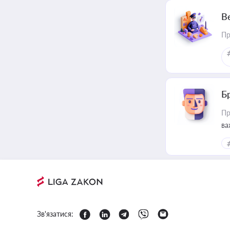
В
Пр
Б
Пр
ва
Зв'язатися: