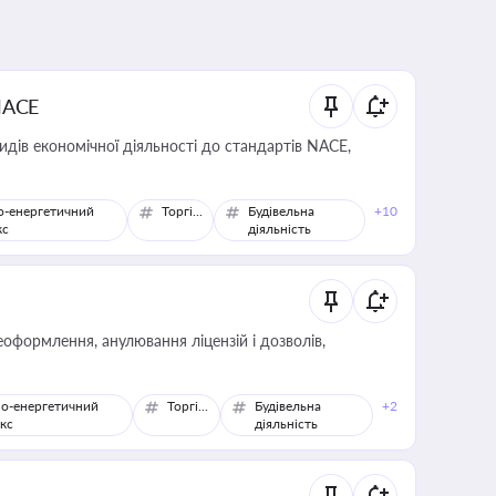
NACE
идів економічної діяльності до стандартів NACE,
о-енергетичний
Торгівля
Будівельна
+10
кс
діяльність
оформлення, анулювання ліцензій і дозволів,
о-енергетичний
Торгівля
Будівельна
+2
кс
діяльність