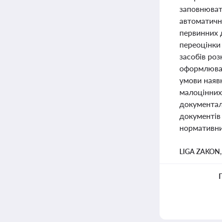
заповнюват
автоматичн
первинних д
переоцінки 
засобів роз
оформлюват
умови наяв
малоцінних
документал
документів
нормативни
LIGA ZAKON