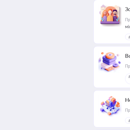
З
Пр
мі
В
Пр
Н
Пр