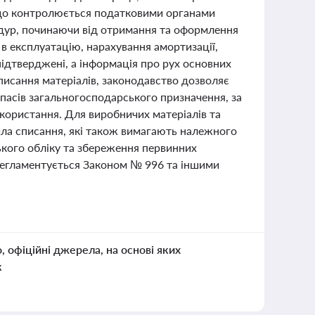
 що контролюється податковими органами
едур, починаючи від отримання та оформлення
 в експлуатацію, нарахування амортизації,
 підтверджені, а інформація про рух основних
списання матеріалів, законодавство дозволяє
пасів загальногосподарського призначення, за
користання. Для виробничих матеріалів та
ла списання, які також вимагають належного
ького обліку та збереження первинних
 регламентується Законом № 996 та іншими
о, офіційні джерела, на основі яких
к