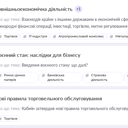
овнішньоекономічна діяльність
+1
о що тема:
Взаємодія країни з іншими державами в економічній сфері
жнародні фінансові операції, інвестиції, торгівлю, митне регулювання
Торгівля
IT-індустрія
Агропромисловий комплекс
Металу
оєнний стан: наслідки для бізнесу
о що тема:
Введення воєнного стану: що далі?
Ринок цінних
Банківська
Страхова
паперів
діяльність
діяльність
ові правила торговельного обслуговування
о що тема:
Кабмін затвердив нові правила торговельного обслугов
Торгівля