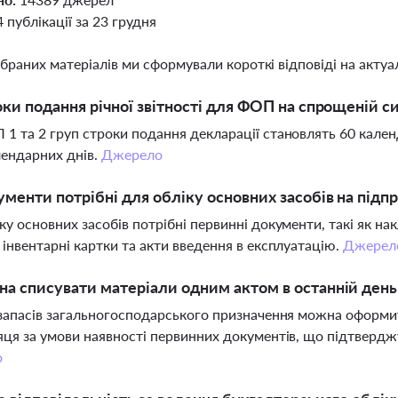
4 публікації за 23 грудня
ібраних матеріалів ми сформували короткі відповіді на актуал
оки подання річної звітності для ФОП на спрощеній с
1 та 2 груп строки подання декларації становлять 60 календа
ендарних днів.
Джерело
ументи потрібні для обліку основних засобів на підп
ку основних засобів потрібні первинні документи, такі як на
 інвентарні картки та акти введення в експлуатацію.
Джерел
а списувати матеріали одним актом в останній день
 запасів загальногосподарського призначення можна оформи
яця за умови наявності первинних документів, що підтвердж
о