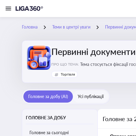
Головна
Теми в центрі уваги
Первинні доку
Первинні документи
Тема стосується фіксації г
ПРО ЩО ТЕМА:
Торгівля
Головне за добу (AI)
Усі публікації
ГОЛОВНЕ ЗА ДОБУ
Головне за 
Головне за сьогодні
Опрацьова