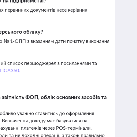
у на підприємстві?
ня первинних документів несе керівник
ерського обліку?
ю № 1-ОПП з вказанням дати початку виконання
вний список першоджерел з посиланнями та
 LIGA360.
звітність ФОП, облік основних засобів та
особливо уважно ставитись до оформлення
і. Визначення доходу має базуватися на
рахуванні платежів через POS-термінали,
ди та не доходні операції, а також правильно