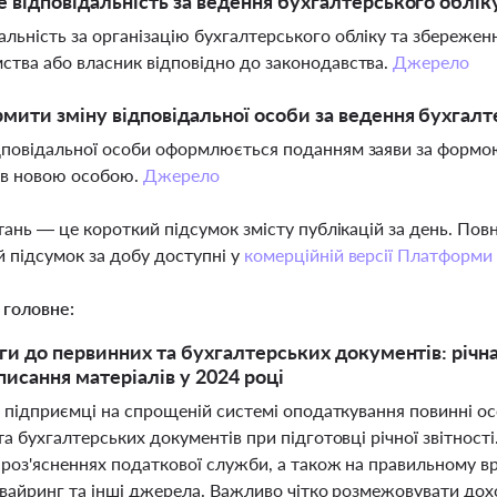
е відповідальність за ведення бухгалтерського облік
альність за організацію бухгалтерського обліку та збережен
ства або власник відповідно до законодавства.
Джерело
мити зміну відповідальної особи за ведення бухгалт
дповідальної особи оформлюється поданням заяви за формо
ів новою особою.
Джерело
тань — це короткий підсумок змісту публікацій за день. По
 підсумок за добу доступні у
комерційній версії Платформи
 головне:
ги до первинних та бухгалтерських документів: річна 
писання матеріалів у 2024 році
і підприємці на спрощеній системі оподаткування повинні 
а бухгалтерських документів при підготовці річної звітност
 роз'ясненнях податкової служби, а також на правильному в
квайринг та інші джерела. Важливо чітко розмежовувати дохо