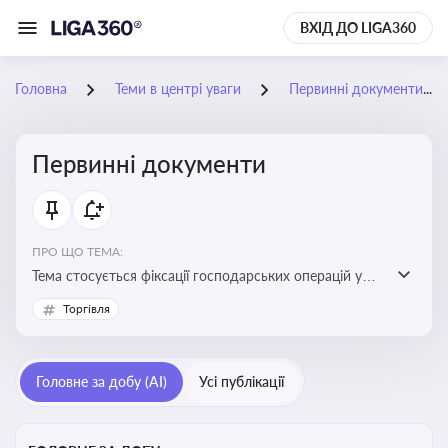
ВХІД ДО LIGA360
Головна
Теми в центрі уваги
Первинні документи
Первинні документи
ПРО ЩО ТЕМА:
Тема стосується фіксації господарських операцій у
бухгалтерському обліку та є основою для
Торгівля
податкового обліку
Головне за добу (AI)
Усі публікації