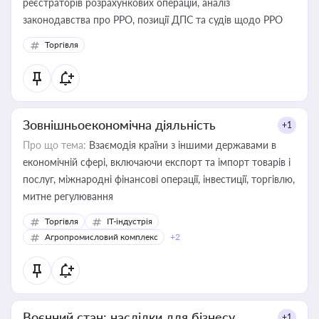
реєстраторів розрахункових операцій, аналіз
законодавства про РРО, позиції ДПС та судів щодо РРО
Торгівля
Зовнішньоекономічна діяльність
+1
Про що тема:
Взаємодія країни з іншими державами в
економічній сфері, включаючи експорт та імпорт товарів і
послуг, міжнародні фінансові операції, інвестиції, торгівлю,
митне регулювання
Торгівля
IT-індустрія
Агропромисловий комплекс
+2
Воєнний стан: наслідки для бізнесу
+1