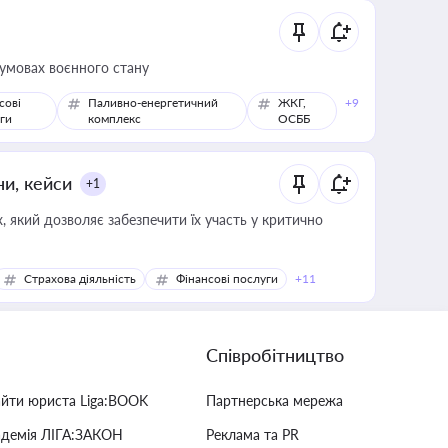
 умовах воєнного стану
сові
Паливно-енергетичний
ЖКГ,
+9
ги
комплекс
ОСББ
ни, кейси
+1
 який дозволяє забезпечити їх участь у критично
Страхова діяльність
Фінансові послуги
+11
Співробітництво
айти юриста Liga:BOOK
Партнерська мережа
адемія ЛІГА:ЗАКОН
Реклама та PR