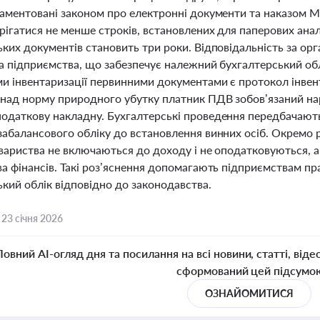
ламентовані законом про електронні документи та наказом М
рігатися не менше строків, встановлених для паперових анал
ьких документів становить три роки. Відповідальність за ор
а підприємства, що забезпечує належний бухгалтерський облік
и інвентаризації первинними документами є протокол інвента
онад норму природного убутку платник ПДВ зобов’язаний на
одаткову накладну. Бухгалтерські проведення передбачають
забалансового обліку до встановлення винних осіб. Окремо 
вариства не включаються до доходу і не оподатковуються, а
ва фінансів. Такі роз’яснення допомагають підприємствам 
кий облік відповідно до законодавства.
,
23 січня 2026
Повний AI-огляд дня та посилання на всі новини, статті, віде
сформований цей підсумо
ОЗНАЙОМИТИСЯ