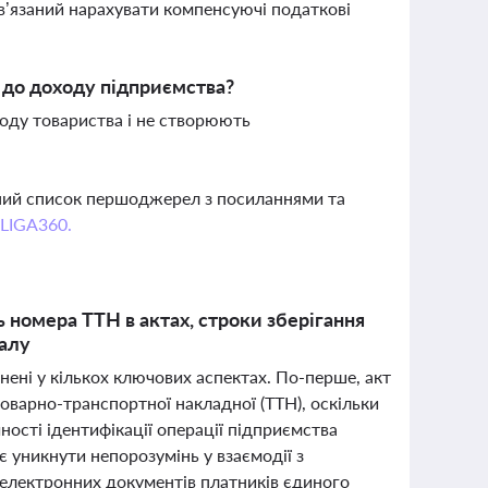
в’язаний нарахувати компенсуючі податкові
 до доходу підприємства?
ходу товариства і не створюють
вний список першоджерел з посиланнями та
 LIGA360.
 номера ТТН в актах, строки зберігання
талу
нені у кількох ключових аспектах. По-перше, акт
оварно-транспортної накладної (ТТН), оскільки
ності ідентифікації операції підприємства
 уникнути непорозумінь у взаємодії з
 електронних документів платників єдиного