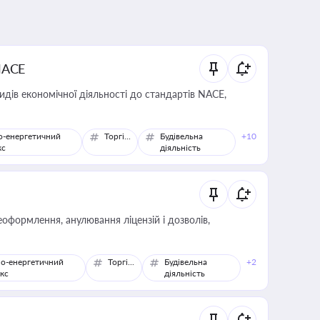
NACE
идів економічної діяльності до стандартів NACE,
о-енергетичний
Торгівля
Будівельна
+10
кс
діяльність
оформлення, анулювання ліцензій і дозволів,
о-енергетичний
Торгівля
Будівельна
+2
кс
діяльність