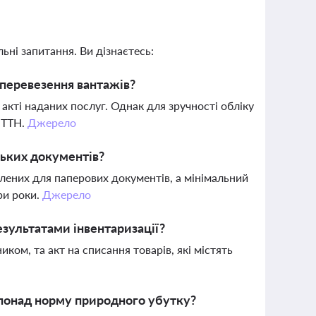
ьні запитання. Ви дізнаєтесь:
 перевезення вантажів?
акті наданих послуг. Однак для зручності обліку
 ТТН.
Джерело
ських документів?
влених для паперових документів, а мінімальний
ри роки.
Джерело
езультатами інвентаризації?
ком, та акт на списання товарів, які містять
 понад норму природного убутку?