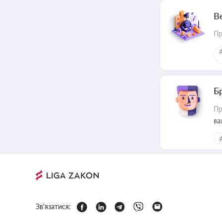
В
Пр
Б
Пр
ва
Зв'язатися: