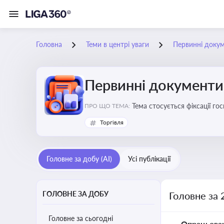
Головна
Теми в центрі уваги
Первинні доку
Первинні документи
Тема стосується фіксації г
ПРО ЩО ТЕМА:
Торгівля
Головне за добу (AI)
Усі публікації
ГОЛОВНЕ ЗА ДОБУ
Головне за 
Головне за сьогодні
Опрацьова