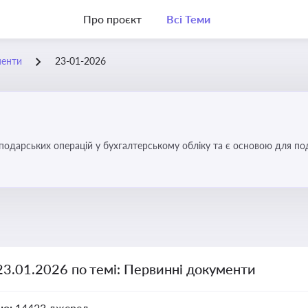
Про проєкт
Всі Теми
менти
23-01-2026
осподарських операцій у бухгалтерському обліку та є основою для по
23.01.2026 по темі: Первинні документи
но:
14423 джерел