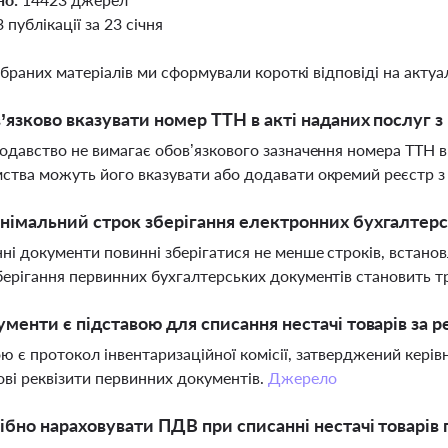
3 публікації за 23 січня
ібраних матеріалів ми сформували короткі відповіді на актуал
’язково вказувати номер ТТН в акті наданих послуг з
нодавство не вимагає обов’язкового зазначення номера ТТН в 
ства можуть його вказувати або додавати окремий реєстр з
німальний строк зберігання електронних бухгалтер
ні документи повинні зберігатися не менше строків, встано
берігання первинних бухгалтерських документів становить т
ументи є підставою для списання нестачі товарів за р
ю є протокол інвентаризаційної комісії, затверджений керівни
ові реквізити первинних документів.
Джерело
ібно нараховувати ПДВ при списанні нестачі товарів