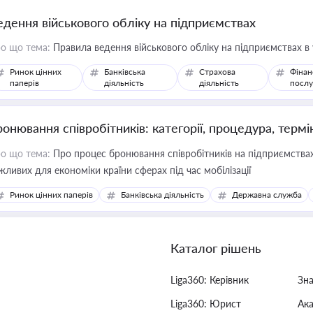
едення військового обліку на підприємствах
о що тема:
Правила ведення військового обліку на підприємствах в
Ринок цінних
Банківська
Страхова
Фінан
паперів
діяльність
діяльність
послу
ронювання співробітників: категорії, процедура, термі
о що тема:
Про процес бронювання співробітників на підприємствах,
жливих для економіки країни сферах під час мобілізації
Ринок цінних паперів
Банківська діяльність
Державна служба
Каталог рішень
Liga360: Керівник
Зн
Liga360: Юрист
Ак