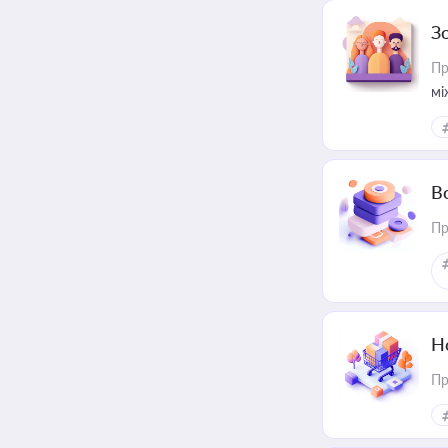
З
Пр
мі
В
Пр
Н
Пр