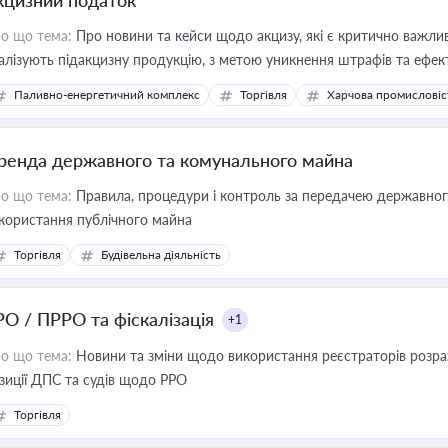
кцизний податок
о що тема:
Про новини та кейси щодо акцизу, які є критично важли
алізують підакцизну продукцію, з метою уникнення штрафів та ефек
Паливно-енергетичний комплекс
Торгівля
Харчова промисловіс
ренда державного та комунального майна
о що тема:
Правила, процедури і контроль за передачею державног
користання публічного майна
Торгівля
Будівельна діяльність
РО / ПРРО та фіскалізація
+1
о що тема:
Новини та зміни щодо використання реєстраторів розрахункових операцій, ана
зиції ДПС та судів щодо РРО
Торгівля