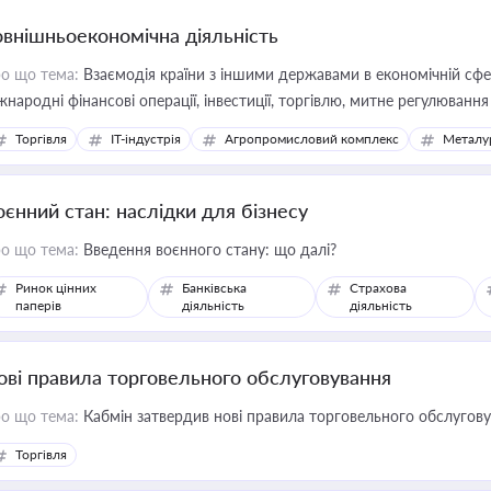
овнішньоекономічна діяльність
о що тема:
Взаємодія країни з іншими державами в економічній сфері
жнародні фінансові операції, інвестиції, торгівлю, митне регулювання
Торгівля
IT-індустрія
Агропромисловий комплекс
Металу
оєнний стан: наслідки для бізнесу
о що тема:
Введення воєнного стану: що далі?
Ринок цінних
Банківська
Страхова
паперів
діяльність
діяльність
ові правила торговельного обслуговування
о що тема:
Кабмін затвердив нові правила торговельного обслугов
Торгівля