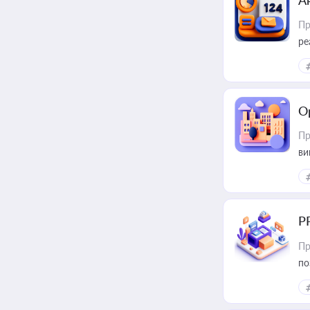
А
Пр
ре
О
Пр
ви
Р
Пр
по