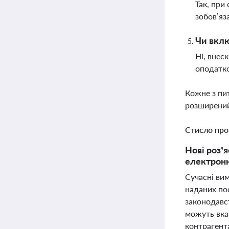
Так, при
зобов’яз
Чи вклю
Ні, внес
оподатко
Кожне з пи
розширений
Стисло про
Нові роз’
електронн
Сучасні вим
наданих пос
законодавст
можуть вка
контрагент