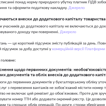
 списанні понад норму природного убутку платник ПДВ зобо
ання та оформити податкову накладну.
Джерело
чаються внески до додаткового капіталу товариства
ки учасників до додаткового капіталу не включаються до до
вуваного доходу при поверненні.
Джерело
тань — це короткий підсумок змісту публікацій за день. По
 підсумок за добу доступні у
комерційній версії Платформи
 головне:
яснення щодо первинних документів: необов’язковість
их документів та облік внесків до додаткового капі
оги до первинних документів у бухгалтерському обліку уточ
луг з перевезення вантажів не зобов’язаний містити номер т
во не включає цей реквізит до обов’язкових. Проте для зруч
зувати номер ТТН або додавати окремий реєстр. Це дозволяє
ами та спрощує облік операцій. По-друге, строки зберігання