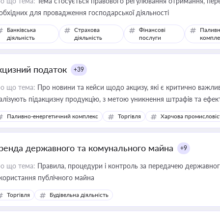
о що тема:
Тема стосується правового регулювання отримання, пере
обхідних для провадження господарської діяльності
Банківська
Страхова
Фінансові
Паливн
діяльність
діяльність
послуги
компле
кцизний податок
+39
о що тема:
Про новини та кейси щодо акцизу, які є критично важли
алізують підакцизну продукцію, з метою уникнення штрафів та ефек
Паливно-енергетичний комплекс
Торгівля
Харчова промисловіс
ренда державного та комунального майна
+9
о що тема:
Правила, процедури і контроль за передачею державног
користання публічного майна
Торгівля
Будівельна діяльність