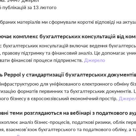
6 публікацій за 13 лютого
ібраних матеріалів ми сформували короткі відповіді на актуал
чає комплекс бухгалтерських консультацій від компа
 бухгалтерських консультацій включає ведення бухгалтерсь
і, правову підтримку та фінансовий аналіз. Це допомагає ун
вати фінансові процеси підприємств.
Джерело
ь Peppol у стандартизації бухгалтерських документів
 інфраструктурою для уніфікованого електронного обміну бі
изацію форматів первинних та бухгалтерських документів. Це
кого бізнесу в євросоюзівський економічний простір.
Джере
овні теми розглядаються на вебінарі з податкового ауди
охоплює аналіз бізнес-процесів, податкові ризики, облік перв
ня, взаємозв’язок бухгалтерського та податкового обліку, а