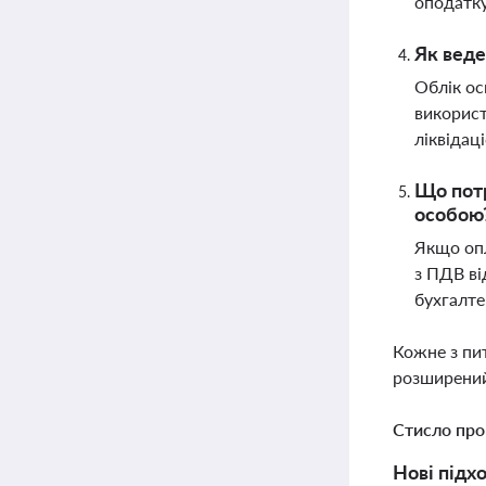
оподатк
Як веде
Облік ос
використ
ліквідац
Що потр
особою
Якщо опл
з ПДВ ві
бухгалте
Кожне з пи
розширений
Стисло про
Нові підх