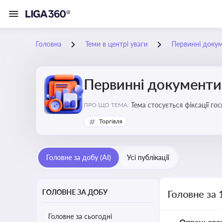
Головна
Теми в центрі уваги
Первинні доку
Первинні документи
Тема стосується фіксації г
ПРО ЩО ТЕМА:
Торгівля
Головне за добу (AI)
Усі публікації
ГОЛОВНЕ ЗА ДОБУ
Головне за 
Головне за сьогодні
Опрацьова