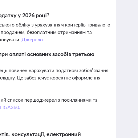
одатку у 2026 році?
ького обліку з урахуванням критеріїв тривалого
 з продажем, безоплатним отриманням та
аховувати.
Джерело
при оплаті основних засобів третьою
ець повинен нарахувати податкові зобов’язання
акладну. Це забезпечує коректне оформлення
вний список першоджерел з посиланнями та
 LIGA360.
тів: консультації, електронний