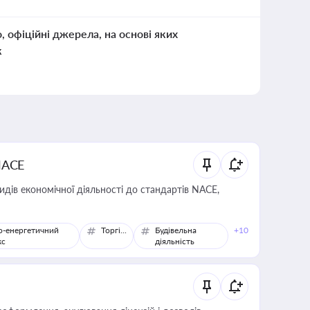
о, офіційні джерела, на основі яких
к
NACE
идів економічної діяльності до стандартів NACE,
о-енергетичний
Торгівля
Будівельна
+10
кс
діяльність