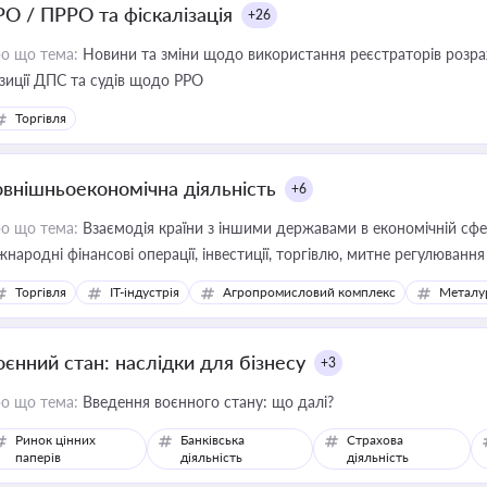
РО / ПРРО та фіскалізація
+26
о що тема:
Новини та зміни щодо використання реєстраторів розрахункових операцій, ана
зиції ДПС та судів щодо РРО
Торгівля
овнішньоекономічна діяльність
+6
о що тема:
Взаємодія країни з іншими державами в економічній сфері
жнародні фінансові операції, інвестиції, торгівлю, митне регулювання
Торгівля
IT-індустрія
Агропромисловий комплекс
Металу
оєнний стан: наслідки для бізнесу
+3
о що тема:
Введення воєнного стану: що далі?
Ринок цінних
Банківська
Страхова
паперів
діяльність
діяльність