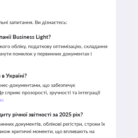
ьні запитання. Ви дізнаєтесь:
нії Business Light?
кого обліку, податкову оптимізацію, складання
икнути помилок у первинних документах і
 в Україні?
знес-документами, що забезпечує
 сприяє прозорості, зручності та інтеграції
ло
ту річної звітності за 2025 рік?
инних документів, облікові регістри, строки їх
 також критичні моменти, що впливають на