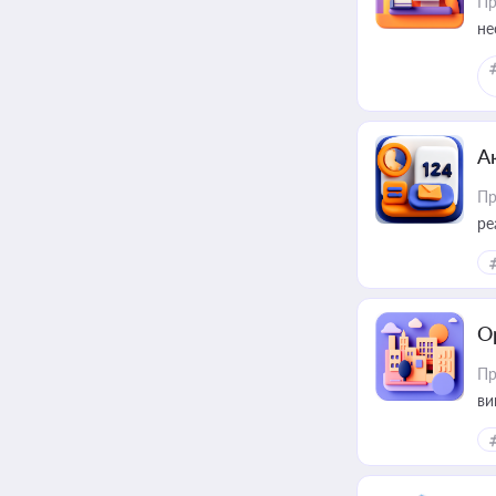
Пр
не
А
Пр
ре
О
Пр
ви