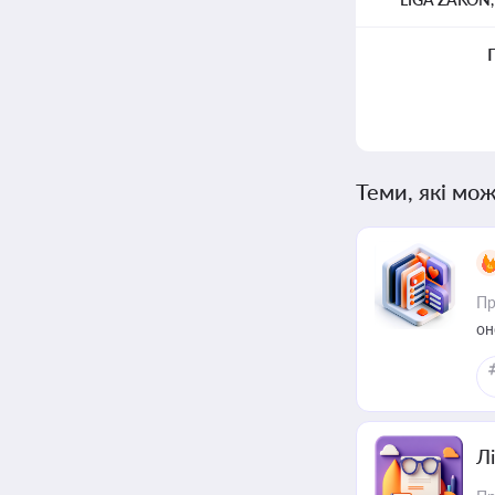
Теми, які мож
Пр
он
Лі