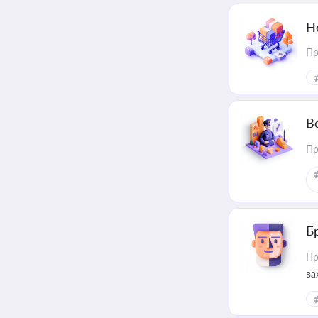
Н
Пр
В
Пр
Б
Пр
ва