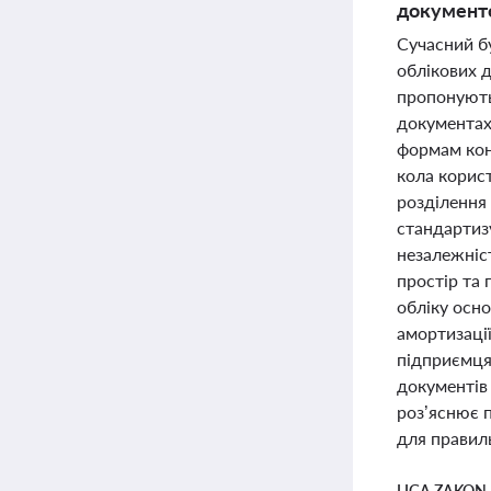
документо
Сучасний бу
облікових д
пропонують
документах,
формам кон
кола корис
розділення 
стандартиз
незалежніст
простір та 
обліку осно
амортизаці
підприємцям
документів
роз’яснює 
для правил
LIGA ZAKON