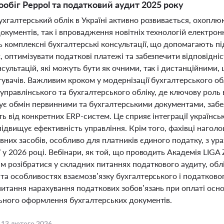
обіг Peppol та податковий аудит 2025 року
хгалтерський облік в Україні активно розвивається, охоплю
окументів, так і впровадження новітніх технологій електронн
 комплексні бухгалтерські консультації, що допомагають п
 оптимізувати податкові платежі та забезпечити відповідні
сультацій, які можуть бути як очними, так і дистанційними
тувачів. Важливим кроком у модернізації бухгалтерського о
управлінського та бухгалтерського обліку, де ключову роль 
ує обмін первинними та бухгалтерськими документами, забез
ь від конкретних ERP-систем. Це сприяє інтеграції українсь
підвищує ефективність управління. Крім того, фахівці наго
вних засобів, особливо для платників єдиного податку, з у
ї у 2026 році. Вебінари, як той, що проводить Академія LI
 розібратися у складних питаннях податкового аудиту, облі
 та особливостях взаємозв’язку бухгалтерського і податков
питання нарахування податкових зобов’язань при оплаті осн
ьного оформлення бухгалтерських документів.
,
13 лютого 2026