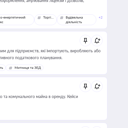
оформлення, анулювання ліцензій і дозволів,
о-енергетичний
Торгівля
Будівельна
+2
кс
діяльність
вим для підприємств, які імпортують, виробляють або
тивного податкового планування.
ть
Митниця та ЗЕД
о та комунального майна в оренду. Кейси