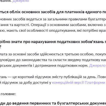
ування.
Джерело
ться облік основних засобів для платників єдиного п
новних засобів ведеться за загальними правилами бухгалтерс
ання та вартості. Операції з основними засобами, включно
ією, мають свої особливості оподаткування, які потрібно вр
ібно знати про нарахування податкових зобов’язань 
?
ата за основні засоби здійснюється третьою особою, покуп
дповідно до законодавства та скласти зведену податкову н
рських документів і дотримання податкових норм.
Джерело
тань — це короткий підсумок змісту публікацій за день. По
 підсумок за добу доступні у
комерційній версії Платформи
 головне:
оди до ведення первинних та бухгалтерських докумен