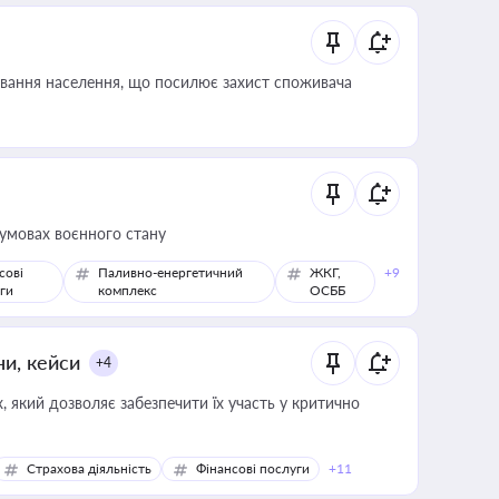
ування населення, що посилює захист споживача
 умовах воєнного стану
сові
Паливно-енергетичний
ЖКГ,
+9
ги
комплекс
ОСББ
ни, кейси
+4
 який дозволяє забезпечити їх участь у критично
Страхова діяльність
Фінансові послуги
+11