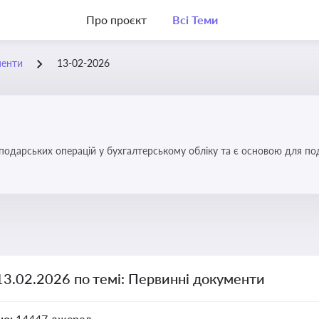
Про проєкт
Всі Теми
менти
13-02-2026
осподарських операцій у бухгалтерському обліку та є основою для по
13.02.2026 по темі: Первинні документи
но:
14447 джерел