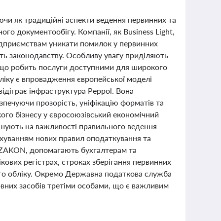
ючи як традиційні аспекти ведення первинних та
ого документообігу. Компанії, як Business Light,
ідприємствам уникати помилок у первинних
сть законодавству. Особливу увагу приділяють
, що робить послуги доступними для широкого
бліку є впровадження європейської моделі
відіграє інфраструктура Peppol. Вона
печуючи прозорість, уніфікацію форматів та
кого бізнесу у євросоюзівський економічний
лошують на важливості правильного ведення
рахуванням нових правил оподаткування та
GA ZAKON, допомагають бухгалтерам та
кових регістрах, строках зберігання первинних
ого обліку. Окремо Державна податкова служба
овних засобів третіми особами, що є важливим