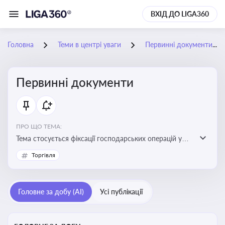
ВХІД ДО LIGA360
Головна
Теми в центрі уваги
Первинні документи
Первинні документи
ПРО ЩО ТЕМА:
Тема стосується фіксації господарських операцій у
бухгалтерському обліку та є основою для
Торгівля
податкового обліку
Головне за добу (AI)
Усі публікації