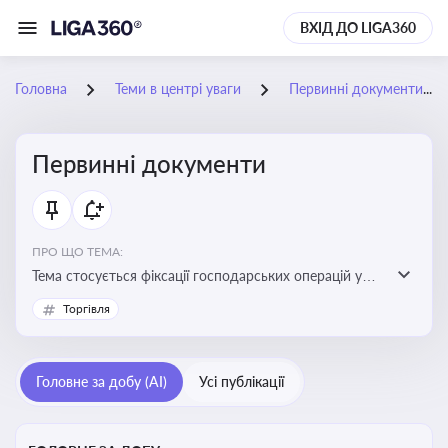
ВХІД ДО LIGA360
Головна
Теми в центрі уваги
Первинні документи
Первинні документи
ПРО ЩО ТЕМА:
Тема стосується фіксації господарських операцій у
бухгалтерському обліку та є основою для
Торгівля
податкового обліку
Головне за добу (AI)
Усі публікації