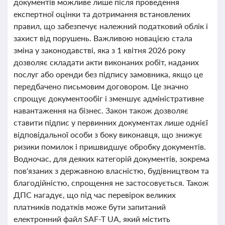
документів можливе лише після проведення
експертної оцінки та дотримання встановлених
правил, що забезпечує належний податковий облік і
захист від порушень. Важливою новацією стала
зміна у законодавстві, яка з 1 квітня 2026 року
дозволяє складати акти виконаних робіт, наданих
послуг або оренди без підпису замовника, якщо це
передбачено письмовим договором. Це значно
спрощує документообіг і зменшує адміністративне
навантаження на бізнес. Закон також дозволяє
ставити підпис у первинних документах лише однієї
відповідальної особи з боку виконавця, що знижує
ризики помилок і пришвидшує обробку документів.
Водночас, для деяких категорій документів, зокрема
пов'язаних з державною власністю, будівництвом та
благодійністю, спрощення не застосовується. Також
ДПС нагадує, що під час перевірок великих
платників податків може бути запитаний
електронний файл SAF-T UA, який містить