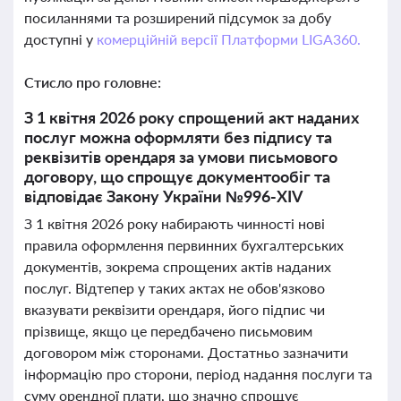
посиланнями та розширений підсумок за добу
доступні у
комерційній версії Платформи LIGA360.
Стисло про головне:
З 1 квітня 2026 року спрощений акт наданих
послуг можна оформляти без підпису та
реквізитів орендаря за умови письмового
договору, що спрощує документообіг та
відповідає Закону України №996-XIV
З 1 квітня 2026 року набирають чинності нові
правила оформлення первинних бухгалтерських
документів, зокрема спрощених актів наданих
послуг. Відтепер у таких актах не обов'язково
вказувати реквізити орендаря, його підпис чи
прізвище, якщо це передбачено письмовим
договором між сторонами. Достатньо зазначити
інформацію про сторони, період надання послуги та
суму орендної плати, що значно спрощує