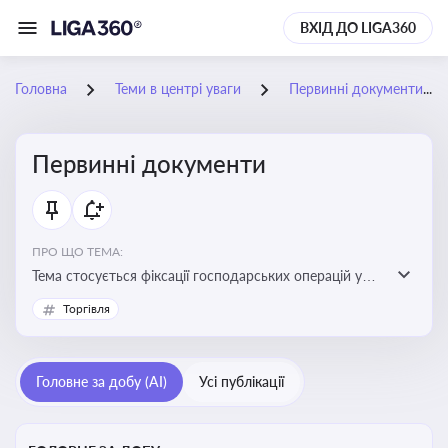
ВХІД ДО LIGA360
Головна
Теми в центрі уваги
Первинні документи
Первинні документи
ПРО ЩО ТЕМА:
Тема стосується фіксації господарських операцій у
бухгалтерському обліку та є основою для
Торгівля
податкового обліку
Головне за добу (AI)
Усі публікації