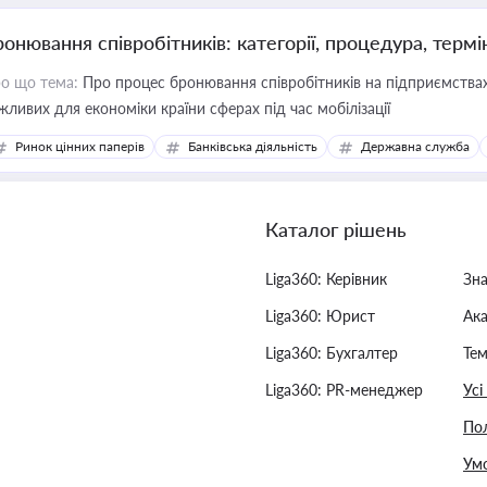
ронювання співробітників: категорії, процедура, термі
о що тема:
Про процес бронювання співробітників на підприємствах,
жливих для економіки країни сферах під час мобілізації
Ринок цінних паперів
Банківська діяльність
Державна служба
Каталог рішень
Liga360: Керівник
Зн
Liga360: Юрист
Ак
Liga360: Бухгалтер
Тем
Liga360: PR-менеджер
Усі
Пол
Умо