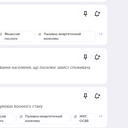
Фінансові
Паливно-енергетичний
+9
послуги
комплекс
ування населення, що посилює захист споживача
 умовах воєнного стану
сові
Паливно-енергетичний
ЖКГ,
+9
ги
комплекс
ОСББ