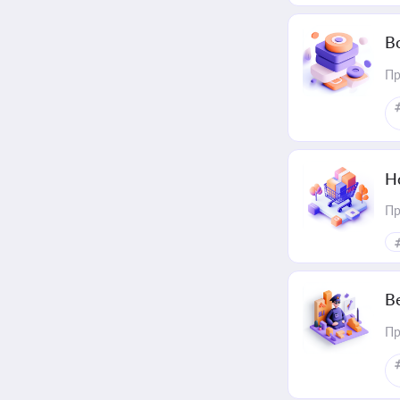
В
Пр
Н
Пр
В
Пр