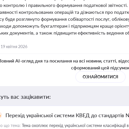
о контролю і правильного формування податкової звітності
аявності контрольованих операцій та дізнаються про податк
су буде розглянуто формування собівартості послуг, обліков
 заходи допоможуть бухгалтерам і підприємцям краще орієнту
ких документів, а також підвищити ефективність ведення обл
,
19 квітня 2026
Повний AI-огляд дня та посилання на всі новини, статті, віде
сформований цей підсумо
ОЗНАЙОМИТИСЯ
уть вас зацікавити:
Перехід української системи КВЕД до стандартів 
о що тема:
Тема охоплює перехід української системи класифікації в