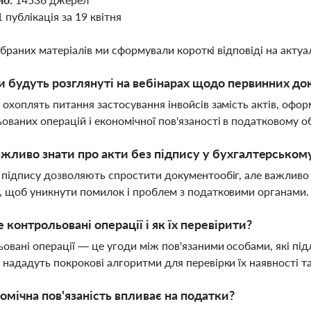
1 публікація за 19 квітня
ібраних матеріалів ми сформували короткі відповіді на актуал
и будуть розглянуті на вебінарах щодо первинних до
 охоплять питання застосування інвойсів замість актів, офор
ованих операцій і економічної пов'язаності в податковому о
жливо знати про акти без підпису у бухгалтерськом
 підпису дозволяють спростити документообіг, але важливо р
, щоб уникнути помилок і проблем з податковими органами
 контрольовані операції і як їх перевірити?
овані операції — це угоди між пов'язаними особами, які п
 нададуть покрокові алгоритми для перевірки їх наявності та
омічна пов'язаність впливає на податки?