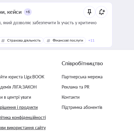
ни, кейси
+6
 який дозволяє забезпечити їх участь у критично
Страхова діяльність
Фінансові послуги
+11
Співробітництво
айти юриста Liga:BOOK
Партнерська мережа
адемія ЛІГА:ЗАКОН
Реклама та PR
и в центрі уваги
Контакти
 рішення і продукти
Підтримка абонентів
ітика конфіденційності
ви використання сайту