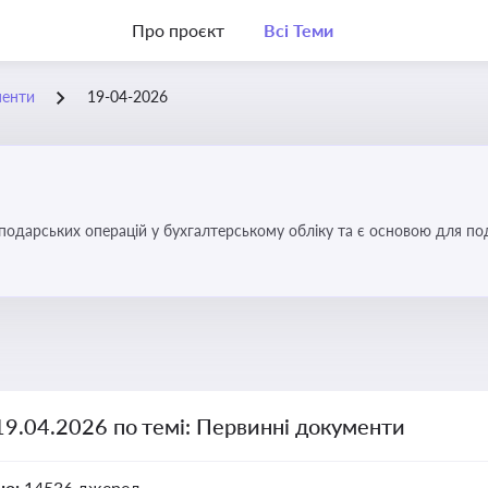
Про проєкт
Всі Теми
менти
19-04-2026
осподарських операцій у бухгалтерському обліку та є основою для по
19.04.2026 по темі: Первинні документи
но:
14536 джерел