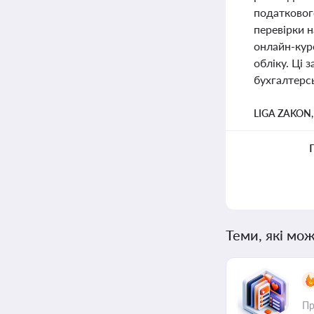
податковог
перевірки н
онлайн-кур
обліку. Ці
бухгалтерсь
LIGA ZAKON
Теми, які мож
Пр