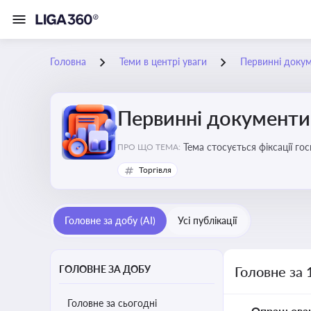
Головна
Теми в центрі уваги
Первинні доку
Первинні документи
Тема стосується фіксації г
ПРО ЩО ТЕМА:
Торгівля
Головне за добу (AI)
Усі публікації
ГОЛОВНЕ ЗА ДОБУ
Головне за 
Головне за сьогодні
Опрацьова