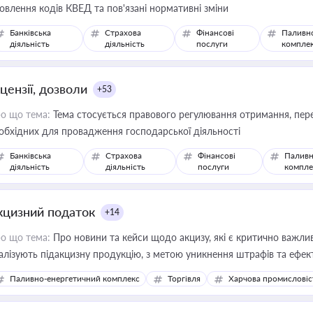
овлення кодів КВЕД та пов'язані нормативні зміни
Банківська
Страхова
Фінансові
Паливн
діяльність
діяльність
послуги
компле
цензії, дозволи
+53
о що тема:
Тема стосується правового регулювання отримання, пере
обхідних для провадження господарської діяльності
Банківська
Страхова
Фінансові
Паливн
діяльність
діяльність
послуги
компле
кцизний податок
+14
о що тема:
Про новини та кейси щодо акцизу, які є критично важли
алізують підакцизну продукцію, з метою уникнення штрафів та ефек
Паливно-енергетичний комплекс
Торгівля
Харчова промисловіс