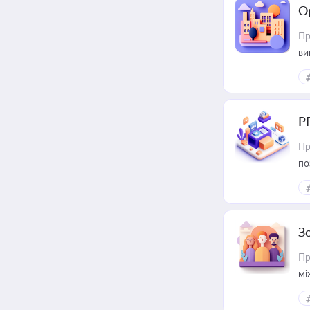
О
Пр
ви
Р
Пр
по
З
Пр
мі