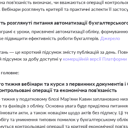
на пов'язаність визначає, чи вважаються операції контрольо
ь. Вебінари розглянуть критерії та практичні аспекти її засто
ть розглянуті питання автоматизації бухгалтерськог
рограмі є уроки, присвячені автоматизації обліку, формуванню
 підвищити ефективність роботи бухгалтерів.
Джерело
тань — це короткий підсумок змісту публікацій за день. По
 підсумок за добу доступні у
комерційній версії Платформи
 головне:
о тижня вебінари та курси з первинних документів і 
онтрольовані операції та економічна пов'язаність
 тижня у податковому блозі Мар'яни Кавин заплановано низк
 та фахівців з обліку. Основна увага буде приділена питанн
інювати акти, а також новаціям щодо актів без підпису. Ці
ігу та уникнення типових помилок у бухгалтерському обліку.
уться контрольовані операції та критерії економічної пов'