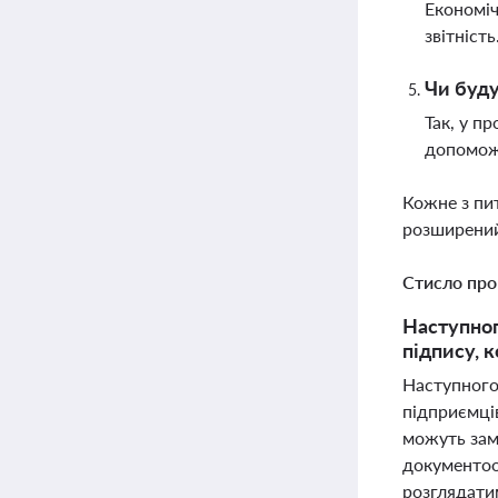
Економіч
звітніст
Чи буду
Так, у п
допоможе
Кожне з пи
розширений
Стисло про
Наступног
підпису, к
Наступного
підприємців
можуть зам
документооб
розглядатим