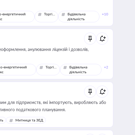
о-енергетичний
Торгівля
Будівельна
+10
кс
діяльність
оформлення, анулювання ліцензій і дозволів,
о-енергетичний
Торгівля
Будівельна
+2
кс
діяльність
вим для підприємств, які імпортують, виробляють або
тивного податкового планування.
ть
Митниця та ЗЕД