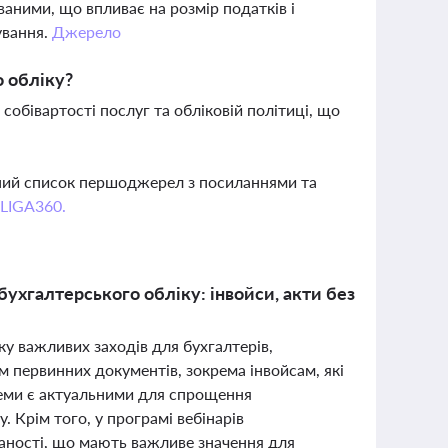
ваними, що впливає на розмір податків і
сування.
Джерело
о обліку?
 собівартості послуг та обліковій політиці, що
вний список першоджерел з посиланнями та
 LIGA360.
бухгалтерського обліку: інвойси, акти без
у важливих заходів для бухгалтерів,
ям первинних документів, зокрема інвойсам, які
 теми є актуальними для спрощення
 Крім того, у програмі вебінарів
язаності, що мають важливе значення для