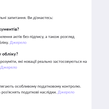
ьні запитання. Ви дізнаєтесь:
кументів?
млення актів без підпису, а також розгляд
бліку.
Джерело
у обліку?
озуміти, які новації реально застосовуються на
.
Джерело
ідлягають особливому податковому контролю.
 роз'яснять податкові наслідки.
Джерело