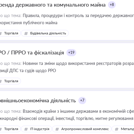
ренда державного та комунального майна
+8
о що тема:
Правила, процедури і контроль за передачею державног
користання публічного майна
Торгівля
Будівельна діяльність
РО / ПРРО та фіскалізація
+19
о що тема:
Новини та зміни щодо використання реєстраторів розрахункових операцій, ана
зиції ДПС та судів щодо РРО
Торгівля
овнішньоекономічна діяльність
+7
о що тема:
Взаємодія країни з іншими державами в економічній сфері
жнародні фінансові операції, інвестиції, торгівлю, митне регулювання
Торгівля
IT-індустрія
Агропромисловий комплекс
Металу