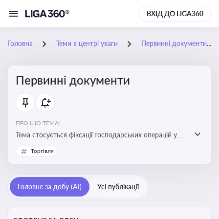
ВХІД ДО LIGA360
Головна
Теми в центрі уваги
Первинні документи
Первинні документи
ПРО ЩО ТЕМА:
Тема стосується фіксації господарських операцій у
бухгалтерському обліку та є основою для
Торгівля
податкового обліку
Головне за добу (AI)
Усі публікації