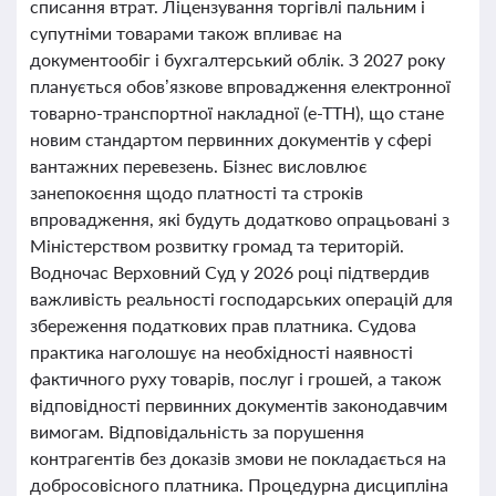
списання втрат. Ліцензування торгівлі пальним і
супутніми товарами також впливає на
документообіг і бухгалтерський облік. З 2027 року
планується обов’язкове впровадження електронної
товарно-транспортної накладної (е-ТТН), що стане
новим стандартом первинних документів у сфері
вантажних перевезень. Бізнес висловлює
занепокоєння щодо платності та строків
впровадження, які будуть додатково опрацьовані з
Міністерством розвитку громад та територій.
Водночас Верховний Суд у 2026 році підтвердив
важливість реальності господарських операцій для
збереження податкових прав платника. Судова
практика наголошує на необхідності наявності
фактичного руху товарів, послуг і грошей, а також
відповідності первинних документів законодавчим
вимогам. Відповідальність за порушення
контрагентів без доказів змови не покладається на
добросовісного платника. Процедурна дисципліна