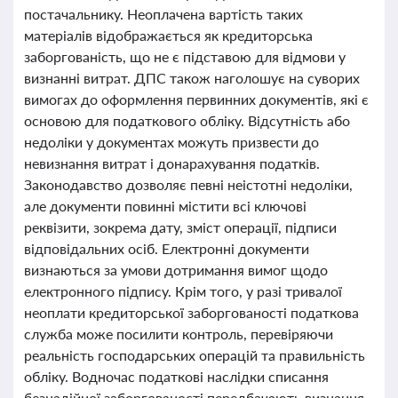
постачальнику. Неоплачена вартість таких
матеріалів відображається як кредиторська
заборгованість, що не є підставою для відмови у
визнанні витрат. ДПС також наголошує на суворих
вимогах до оформлення первинних документів, які є
основою для податкового обліку. Відсутність або
недоліки у документах можуть призвести до
невизнання витрат і донарахування податків.
Законодавство дозволяє певні неістотні недоліки,
але документи повинні містити всі ключові
реквізити, зокрема дату, зміст операції, підписи
відповідальних осіб. Електронні документи
визнаються за умови дотримання вимог щодо
електронного підпису. Крім того, у разі тривалої
неоплати кредиторської заборгованості податкова
служба може посилити контроль, перевіряючи
реальність господарських операцій та правильність
обліку. Водночас податкові наслідки списання
безнадійної заборгованості передбачають визнання