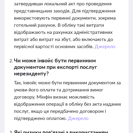
затвердивши локальний акт про проведення
представницьких заходів. Для підтвердження
використовують первинні документи, зокрема
готельний рахунок. В обліку такі витрати
відображають на рахунках адміністративних
витрат або витрат на збут, або включають до
первісної вартості основних засобів.
Джерело
Чи може інвойс бути первинним
документом при експорті послуг
нерезиденту?
Так, інвойс може бути первинним документом за
умови його оплати та дотримання вимог
договору. Мінфін визнає можливість
відображення операції в обліку без акта наданих
послуг, якщо це передбачено договором і
підтверджено оплатою.
Джерело
Які ризики пов’язані з використанням