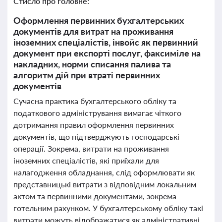
Стисло про головне:
Оформлення первинних бухгалтерських
документів для витрат на проживання
іноземних спеціалістів, інвойс як первинний
документ при експорті послуг, факсиміле на
накладних, норми списання палива та
алгоритм дій при втраті первинних
документів
Сучасна практика бухгалтерського обліку та
податкового адміністрування вимагає чіткого
дотримання правил оформлення первинних
документів, що підтверджують господарські
операції. Зокрема, витрати на проживання
іноземних спеціалістів, які приїхали для
налагодження обладнання, слід оформлювати як
представницькі витрати з відповідним локальним
актом та первинними документами, зокрема
готельним рахунком. У бухгалтерському обліку такі
витрати можуть відображатися як адміністративні