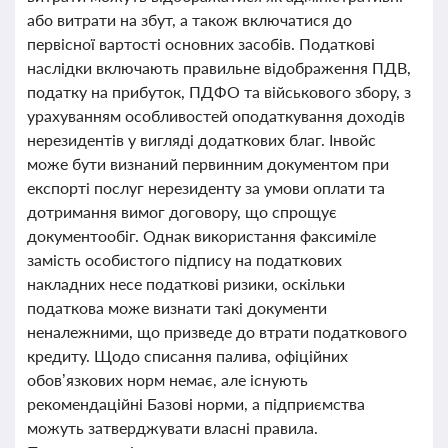
або витрати на збут, а також включатися до
первісної вартості основних засобів. Податкові
наслідки включають правильне відображення ПДВ,
податку на прибуток, ПДФО та військового збору, з
урахуванням особливостей оподаткування доходів
нерезидентів у вигляді додаткових благ. Інвойс
може бути визнаний первинним документом при
експорті послуг нерезиденту за умови оплати та
дотримання вимог договору, що спрощує
документообіг. Однак використання факсиміле
замість особистого підпису на податкових
накладних несе податкові ризики, оскільки
податкова може визнати такі документи
неналежними, що призведе до втрати податкового
кредиту. Щодо списання палива, офіційних
обов’язкових норм немає, але існують
рекомендаційні Базові норми, а підприємства
можуть затверджувати власні правила.