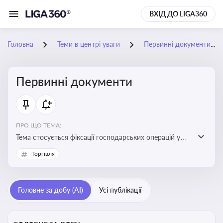
ВХІД ДО LIGA360
Головна
Теми в центрі уваги
Первинні документи
Первинні документи
ПРО ЩО ТЕМА:
Тема стосується фіксації господарських операцій у
бухгалтерському обліку та є основою для
Торгівля
податкового обліку
Головне за добу (AI)
Усі публікації