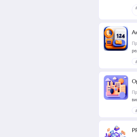
А
Пр
ре
О
Пр
ви
Р