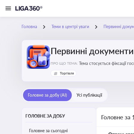
Головна
Теми в центрі уваги
Первинні доку
Первинні документи
Тема стосується фіксації г
ПРО ЩО ТЕМА:
Торгівля
Головне за добу (AI)
Усі публікації
ГОЛОВНЕ ЗА ДОБУ
Головне за 
Головне за сьогодні
Опрацьова