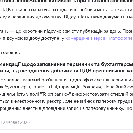
аткові зобов’язання виникають при списанні зіпсовани
ПДВ повинен нарахувати податкові зобов’язання та скласти 
ану у первинних документах. Відсутність таких документів 
тань — це короткий підсумок змісту публікацій за день. По
 підсумок за добу доступні у
комерційній версії Платформи
 головне:
мендації щодо заповнення первинних та бухгалтерськ
йна, підтвердження добових та ПДВ при списанні зап
і з'явилися важливі роз'яснення щодо оформлення первинни
я бухгалтерів, юристів і підприємців. Зокрема, Пенсійний 
 діяльність у полі "Текст запису" використовувати стислий 
ться в електронному реєстрі, але не змінює паперову трудо
рацівника внести відповідний запис і в паперову книжку, що
,
12 червня 2026