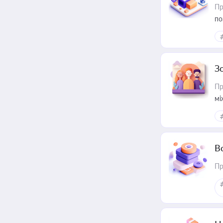
Пр
по
З
Пр
мі
В
Пр