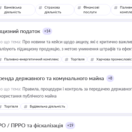
Банківська
Страхова
Фінансові
Паливн
діяльність
діяльність
послуги
компле
кцизний податок
+14
о що тема:
Про новини та кейси щодо акцизу, які є критично важли
алізують підакцизну продукцію, з метою уникнення штрафів та ефек
Паливно-енергетичний комплекс
Торгівля
Харчова промисловіс
ренда державного та комунального майна
+8
о що тема:
Правила, процедури і контроль за передачею державног
користання публічного майна
Торгівля
Будівельна діяльність
РО / ПРРО та фіскалізація
+19