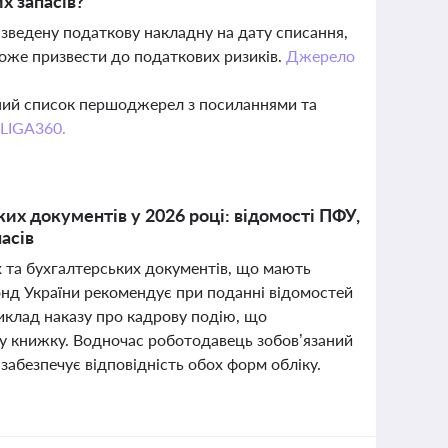
х запасів?
зведену податкову накладну на дату списання,
може призвести до податкових ризиків.
Джерело
вний список першоджерел з посиланнями та
 LIGA360.
их документів у 2026 році: відомості ПФУ,
асів
х та бухгалтерських документів, що мають
фонд України рекомендує при поданні відомостей
виклад наказу про кадрову подію, що
ву книжку. Водночас роботодавець зобов’язаний
 забезпечує відповідність обох форм обліку.