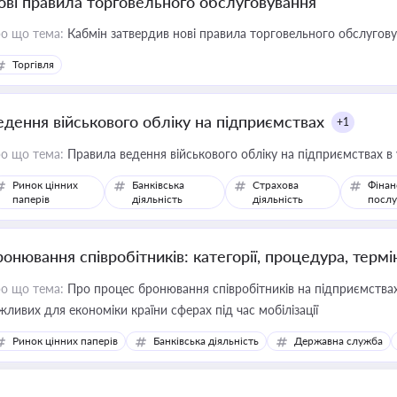
ові правила торговельного обслуговування
о що тема:
Кабмін затвердив нові правила торговельного обслугов
Торгівля
едення військового обліку на підприємствах
+1
о що тема:
Правила ведення військового обліку на підприємствах в
Ринок цінних
Банківська
Страхова
Фінан
паперів
діяльність
діяльність
послу
ронювання співробітників: категорії, процедура, термі
о що тема:
Про процес бронювання співробітників на підприємствах,
жливих для економіки країни сферах під час мобілізації
Ринок цінних паперів
Банківська діяльність
Державна служба