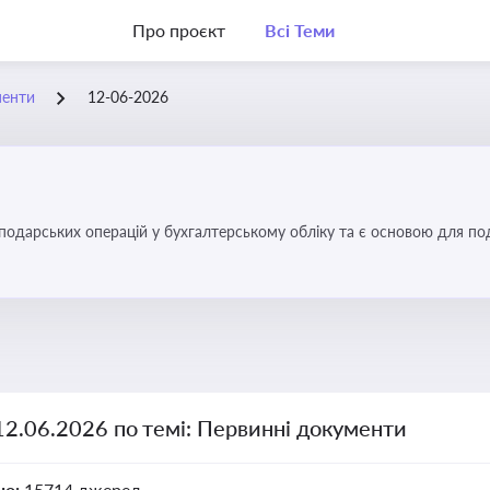
Про проєкт
Всі Теми
менти
12-06-2026
осподарських операцій у бухгалтерському обліку та є основою для по
12.06.2026 по темі: Первинні документи
но:
15714 джерел