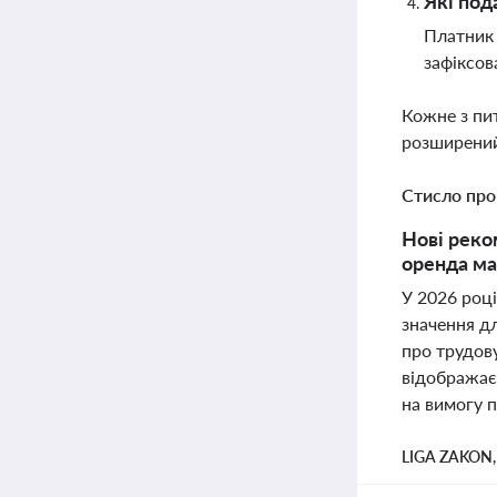
Які под
Платник 
зафіксов
Кожне з пи
розширений
Стисло про
Нові реко
оренда ма
У 2026 роц
значення дл
про трудову
відображає
на вимогу п
LIGA ZAKON