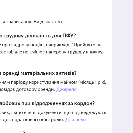
ьні запитання. Ви дізнаєтесь:
о трудову діяльність для ПФУ?
зу про кадрову подію, наприклад, "Прийнято на
єстрі, але не змінює паперову трудову книжку,
и оренді матеріальних активів?
ням періоду користування майном (місяць і рік).
повідає договору оренди.
Джерело
 добових при відрядженнях за кордон?
бових, якщо є інші документи, що підтверджують
в для податкового контролю.
Джерело