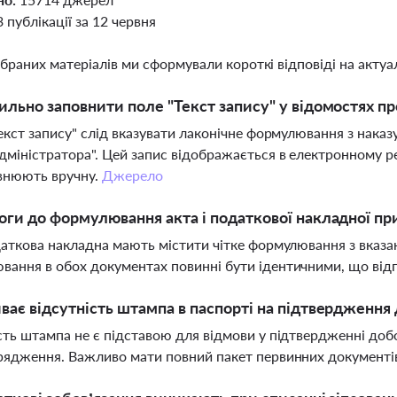
3 публікації за 12 червня
ібраних матеріалів ми сформували короткі відповіді на актуал
ильно заповнити поле "Текст запису" у відомостях пр
Текст запису" слід вказувати лаконічне формулювання з нака
дміністратора". Цей запис відображається в електронному ре
внюють вручну.
Джерело
оги до формулювання акта і податкової накладної пр
даткова накладна мають містити чітке формулювання з вказан
ання в обох документах повинні бути ідентичними, що від
ває відсутність штампа в паспорті на підтвердження
сть штампа не є підставою для відмови у підтвердженні до
рядження. Важливо мати повний пакет первинних документі