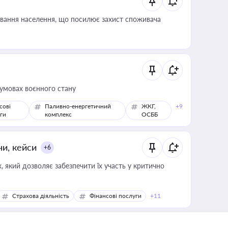
ування населення, що посилює захист споживача
 умовах воєнного стану
сові
Паливно-енергетичний
ЖКГ,
+9
ги
комплекс
ОСББ
ни, кейси
+6
 який дозволяє забезпечити їх участь у критично
Страхова діяльність
Фінансові послуги
+11