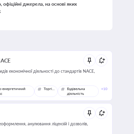
о, офіційні джерела, на основі яких
к
NACE
идів економічної діяльності до стандартів NACE,
о-енергетичний
Торгівля
Будівельна
+10
кс
діяльність
оформлення, анулювання ліцензій і дозволів,