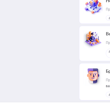
Н
Пр
В
Пр
Б
Пр
ва