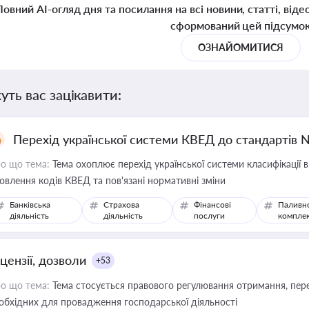
Повний AI-огляд дня та посилання на всі новини, статті, віде
сформований цей підсумо
ОЗНАЙОМИТИСЯ
уть вас зацікавити:
Перехід української системи КВЕД до стандартів 
о що тема:
Тема охоплює перехід української системи класифікації в
овлення кодів КВЕД та пов'язані нормативні зміни
Банківська
Страхова
Фінансові
Паливн
діяльність
діяльність
послуги
компле
цензії, дозволи
+53
о що тема:
Тема стосується правового регулювання отримання, пере
обхідних для провадження господарської діяльності