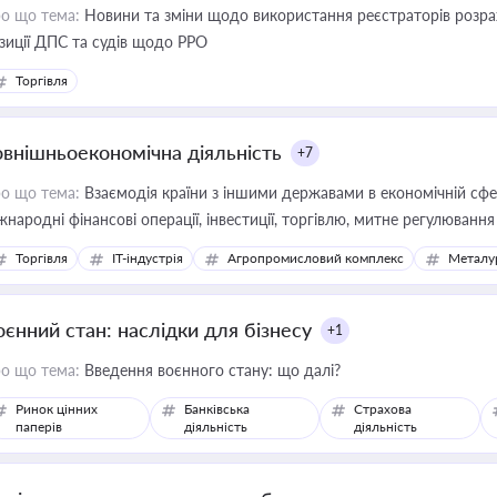
о що тема:
Новини та зміни щодо використання реєстраторів розрахункових операцій, ана
зиції ДПС та судів щодо РРО
Торгівля
овнішньоекономічна діяльність
+7
о що тема:
Взаємодія країни з іншими державами в економічній сфері
жнародні фінансові операції, інвестиції, торгівлю, митне регулювання
Торгівля
IT-індустрія
Агропромисловий комплекс
Металу
оєнний стан: наслідки для бізнесу
+1
о що тема:
Введення воєнного стану: що далі?
Ринок цінних
Банківська
Страхова
паперів
діяльність
діяльність