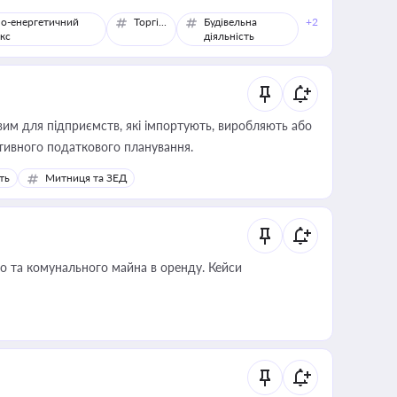
о-енергетичний
Торгівля
Будівельна
+2
кс
діяльність
вим для підприємств, які імпортують, виробляють або
тивного податкового планування.
ть
Митниця та ЗЕД
о та комунального майна в оренду. Кейси