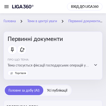
ВХІД ДО LIGA360
Головна
Теми в центрі уваги
Первинні документи
Первинні документи
ПРО ЩО ТЕМА:
Тема стосується фіксації господарських операцій у
бухгалтерському обліку та є основою для
Торгівля
податкового обліку
Головне за добу (AI)
Усі публікації