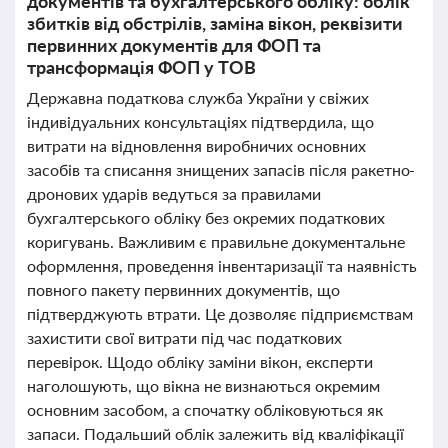
документів та бухгалтерського обліку: облік
збитків від обстрілів, заміна вікон, реквізити
первинних документів для ФОП та
трансформація ФОП у ТОВ
Державна податкова служба України у свіжих
індивідуальних консультаціях підтвердила, що
витрати на відновлення виробничих основних
засобів та списання знищених запасів після ракетно-
дронових ударів ведуться за правилами
бухгалтерського обліку без окремих податкових
коригувань. Важливим є правильне документальне
оформлення, проведення інвентаризації та наявність
повного пакету первинних документів, що
підтверджують втрати. Це дозволяє підприємствам
захистити свої витрати під час податкових
перевірок. Щодо обліку заміни вікон, експерти
наголошують, що вікна не визнаються окремим
основним засобом, а спочатку обліковуються як
запаси. Подальший облік залежить від кваліфікації