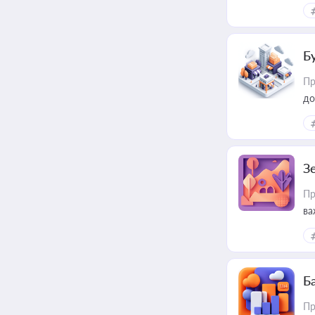
ри
Б
Пр
до
З
Пр
ва
ре
Ба
Пр