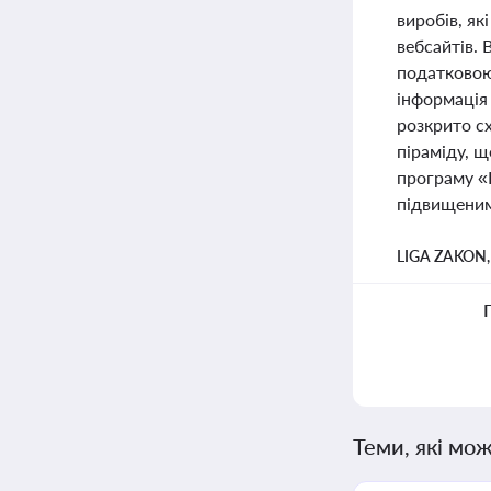
виробів, як
вебсайтів. 
податковою
інформація 
розкрито сх
піраміду, 
програму «
підвищеним
LIGA ZAKON
Теми, які мож