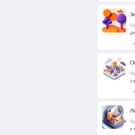
З
Пр
дж
О
Пр
з 
ме
пр
Л
Пр
у 