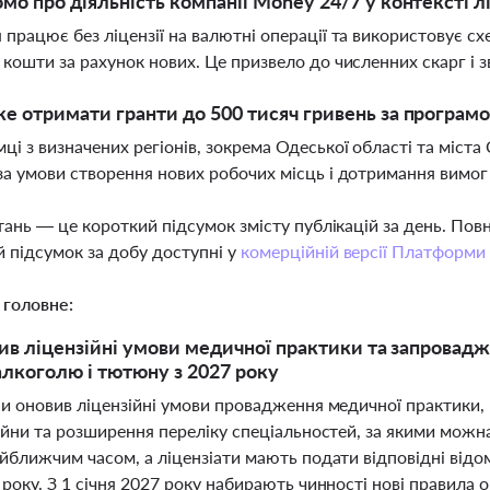
мо про діяльність компанії Money 24/7 у контексті л
 працює без ліцензії на валютні операції та використовує с
 кошти за рахунок нових. Це призвело до численних скарг і 
е отримати гранти до 500 тисяч гривень за програм
ці з визначених регіонів, зокрема Одеської області та міст
за умови створення нових робочих місць і дотримання вимо
тань — це короткий підсумок змісту публікацій за день. По
 підсумок за добу доступні у
комерційній версії Платформи
 головне:
ив ліцензійні умови медичної практики та запровадж
лкоголю і тютюну з 2027 року
ни оновив ліцензійні умови провадження медичної практики,
ійни та розширення переліку спеціальностей, за якими можн
йближчим часом, а ліцензіати мають подати відповідні відо
 року. З 1 січня 2027 року набирають чинності нові правила