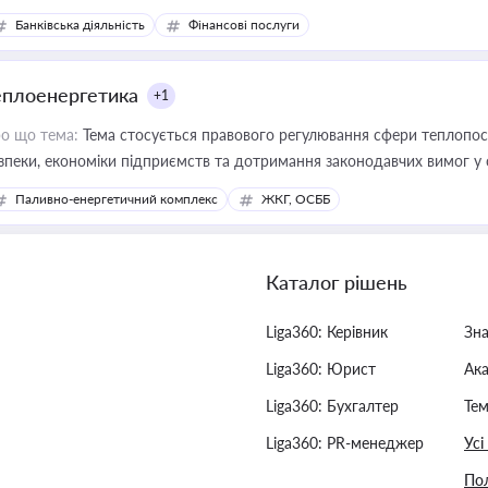
Банківська діяльність
Фінансові послуги
еплоенергетика
+1
о що тема:
Тема стосується правового регулювання сфери теплопост
зпеки, економіки підприємств та дотримання законодавчих вимог у
Паливно-енергетичний комплекс
ЖКГ, ОСББ
Каталог рішень
Liga360: Керівник
Зн
Liga360: Юрист
Ак
Liga360: Бухгалтер
Тем
Liga360: PR-менеджер
Усі
Пол