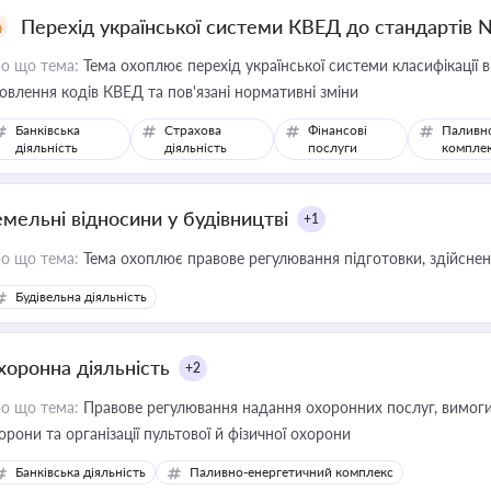
Перехід української системи КВЕД до стандартів 
о що тема:
Тема охоплює перехід української системи класифікації в
овлення кодів КВЕД та пов'язані нормативні зміни
Банківська
Страхова
Фінансові
Паливн
діяльність
діяльність
послуги
компле
емельні відносини у будівництві
+1
о що тема:
Тема охоплює правове регулювання підготовки, здійсненн
Будівельна діяльність
хоронна діяльність
+2
о що тема:
Правове регулювання надання охоронних послуг, вимоги д
орони та організації пультової й фізичної охорони
Банківська діяльність
Паливно-енергетичний комплекс