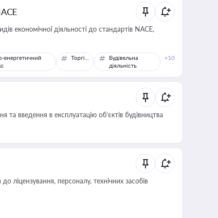
NACE
идів економічної діяльності до стандартів NACE,
о-енергетичний
Торгівля
Будівельна
+10
кс
діяльність
я та введення в експлуатацію об’єктів будівництва
о ліцензування, персоналу, технічних засобів