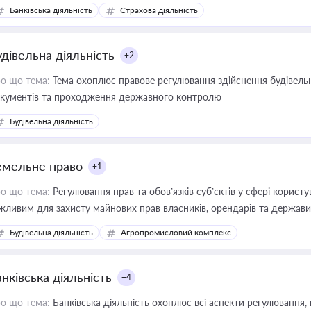
зиків недійсності та забезпечувати їх належне прийняття органами 
Банківська діяльність
Страхова діяльність
удівельна діяльність
+2
о що тема:
Тема охоплює правове регулювання здійснення будівельн
кументів та проходження державного контролю
Будівельна діяльність
емельне право
+1
о що тема:
Регулювання прав та обов’язків суб’єктів у сфері корист
жливим для захисту майнових прав власників, орендарів та держави
сурсами
Будівельна діяльність
Агропромисловий комплекс
нківська діяльність
+4
о що тема:
Банківська діяльність охоплює всі аспекти регулювання, 