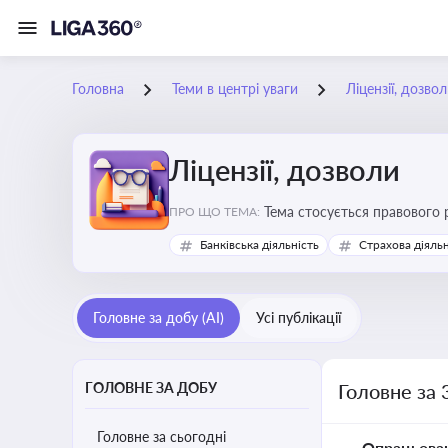
Головна
Теми в центрі уваги
Ліцензії, дозво
Ліцензії, дозволи
Тема стосується правового 
ПРО ЩО ТЕМА:
господарської діяльності
Банківська діяльність
Страхова діяльн
Головне за добу (AI)
Усі публікації
ГОЛОВНЕ ЗА ДОБУ
Головне за 
Головне за сьогодні
Опрацьова