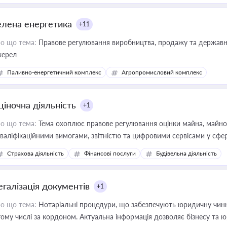
елена енергетика
+11
о що тема:
Правове регулювання виробництва, продажу та державної
ерел
Паливно-енергетичний комплекс
Агропромисловий комплекс
ціночна діяльність
+1
о що тема:
Тема охоплює правове регулювання оцінки майна, майнови
кваліфікаційними вимогами, звітністю та цифровими сервісами у сфер
дійних змін у цій сфері корисне для власника бізнесу, керівника, юр
Страхова діяльність
Фінансові послуги
Будівельна діяльність
иватизації, оренди державного майна, корпоративних угод і перевірки
егалізація документів
+1
о що тема:
Нотаріальні процедури, що забезпечують юридичну чинні
тому числі за кордоном. Актуальна інформація дозволяє бізнесу т