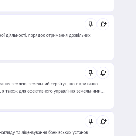
влади та контрагентами
ої діяльності, порядок отримання дозвільних
ування землею, земельний сервітут, що є критично
, а також для ефективного управління земельними
нагляду та ліцензування банківських установ