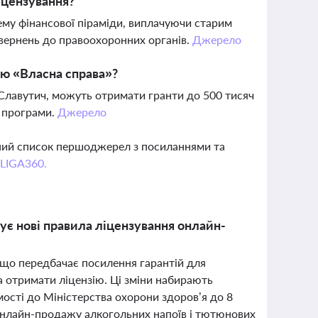
іцензування?
хему фінансової піраміди, виплачуючи старим
звернень до правоохоронних органів.
Джерело
ою «Власна справа»?
а Славутич, можуть отримати гранти до 500 тисяч
г програми.
Джерело
вний список першоджерел з посиланнями та
 LIGA360.
ує нові правила ліцензування онлайн-
 що передбачає посилення гарантій для
а отримати ліцензію. Ці зміни набирають
мості до Міністерства охорони здоров’я до 8
 онлайн-продажу алкогольних напоїв і тютюнових