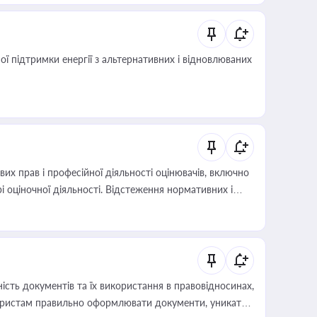
 підтримки енергії з альтернативних і відновлюваних
х прав і професійної діяльності оцінювачів, включно
і оціночної діяльності. Відстеження нормативних і
иста або бухгалтера під час оподаткування,
 статусу суб'єктів оціночної діяльності
сть документів та їх використання в правовідносинах,
а юристам правильно оформлювати документи, уникати