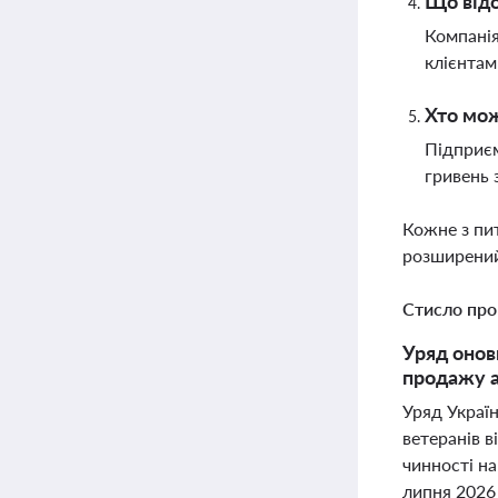
Що відо
Компанія
клієнтам
Хто мож
Підприєм
гривень 
Кожне з пи
розширений
Стисло про
Уряд онов
продажу а
Уряд Украї
ветеранів в
чинності на
липня 2026