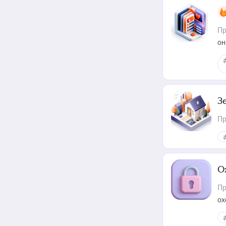
Пр
он
З
Пр
О
Пр
ох