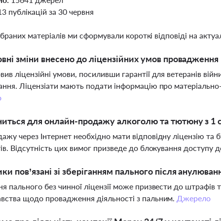
13 публікацій за 30 червня
ібраних матеріалів ми сформували короткі відповіді на актуал
овні зміни внесено до ліцензійних умов провадження
вив ліцензійні умови, посиливши гарантії для ветеранів вій
ання. Ліцензіати мають подати інформацію про матеріально-т
о
иться для онлайн-продажу алкоголю та тютюну з 1 с
ажу через Інтернет необхідно мати відповідну ліцензію та 
тів. Відсутність цих вимог призведе до блокування доступу
ики пов’язані зі зберіганням пального після анулюванн
ня пального без чинної ліцензії може призвести до штрафів 
вства щодо провадження діяльності з пальним.
Джерело