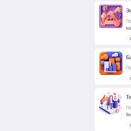
З
Пр
ва
ре
Ба
Пр
Т
Пр
бе