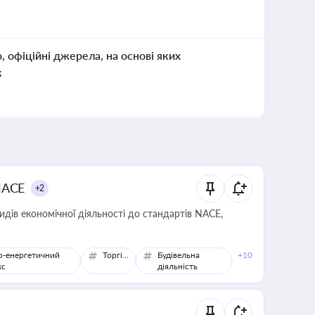
о, офіційні джерела, на основі яких
к
NACE
+2
идів економічної діяльності до стандартів NACE,
о-енергетичний
Торгівля
Будівельна
+10
кс
діяльність