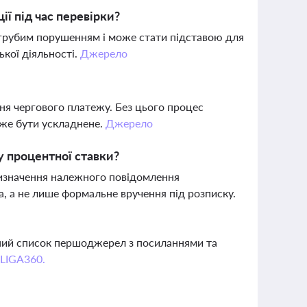
ії під час перевірки?
є грубим порушенням і може стати підставою для
ької діяльності.
Джерело
ння чергового платежу. Без цього процес
оже бути ускладнене.
Джерело
у процентної ставки?
визначення належного повідомлення
, а не лише формальне вручення під розписку.
вний список першоджерел з посиланнями та
 LIGA360.