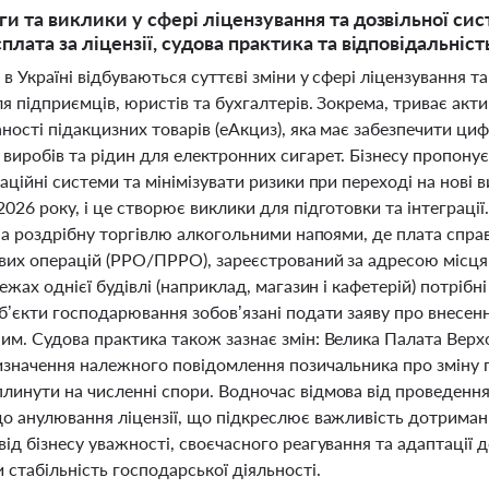
и та виклики у сфері ліцензування та дозвільної сист
плата за ліцензії, судова практика та відповідальніст
 в Україні відбуваються суттєві зміни у сфері ліцензування 
я підприємців, юристів та бухгалтерів. Зокрема, триває акт
ості підакцизних товарів (еАкциз), яка має забезпечити ци
виробів та рідин для електронних сигарет. Бізнесу пропону
аційні системи та мінімізувати ризики при переході на нові
026 року, і це створює виклики для підготовки та інтеграц
 на роздрібну торгівлю алкогольними напоями, де плата спр
их операцій (РРО/ПРРО), зареєстрований за адресою місця т
межах однієї будівлі (наприклад, магазин і кафетерій) потрібні
уб’єкти господарювання зобов’язані подати заяву про внесен
им. Судова практика також зазнає змін: Велика Палата Верх
визначення належного повідомлення позичальника про зміну 
инути на численні спори. Водночас відмова від проведення 
до анулювання ліцензії, що підкреслює важливість дотриман
ід бізнесу уважності, своєчасного реагування та адаптації 
 стабільність господарської діяльності.