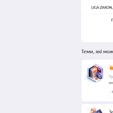
LIGA ZAKON
Теми, які мож
Пр
он
З