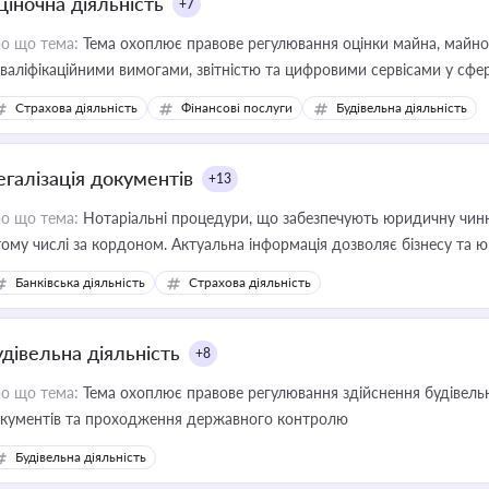
ціночна діяльність
+7
о що тема:
Тема охоплює правове регулювання оцінки майна, майнови
кваліфікаційними вимогами, звітністю та цифровими сервісами у сфер
дійних змін у цій сфері корисне для власника бізнесу, керівника, юр
Страхова діяльність
Фінансові послуги
Будівельна діяльність
иватизації, оренди державного майна, корпоративних угод і перевірки
егалізація документів
+13
о що тема:
Нотаріальні процедури, що забезпечують юридичну чинні
тому числі за кордоном. Актуальна інформація дозволяє бізнесу т
зиків недійсності та забезпечувати їх належне прийняття органами 
Банківська діяльність
Страхова діяльність
удівельна діяльність
+8
о що тема:
Тема охоплює правове регулювання здійснення будівельн
кументів та проходження державного контролю
Будівельна діяльність