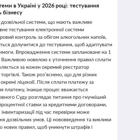
еми в Україні у 2026 році: тестування
ь бізнесу
та дозвільної системи, що мають важливе
ивне тестування електронної системи
фровий контроль за обігом алкогольних напоїв,
ється долучитися до тестування, щоб адаптувати
 вимоги. Впровадження системи заплановане на 1
ії. Важливою новелою є уточнення правил сплати
авляється за кожен окремий реєстратор
оргівлі. Також роз’яснено, що для різних
 окремі ліцензії. Після сплати платежу за
ня платежу, інакше процес вважається
овного Суду розглядає питання про гнучкіший
процентної ставки за кредитними договорами,
інвентаризації під час перевірки може
ня дозвільних умов. Ці нововведення та виклики
до нових правил, щоб уникнути штрафів і