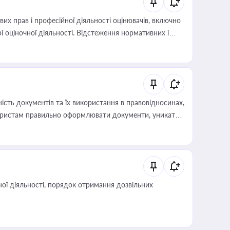
х прав і професійної діяльності оцінювачів, включно
і оціночної діяльності. Відстеження нормативних і
иста або бухгалтера під час оподаткування,
 статусу суб'єктів оціночної діяльності
сть документів та їх використання в правовідносинах,
а юристам правильно оформлювати документи, уникати
влади та контрагентами
ої діяльності, порядок отримання дозвільних