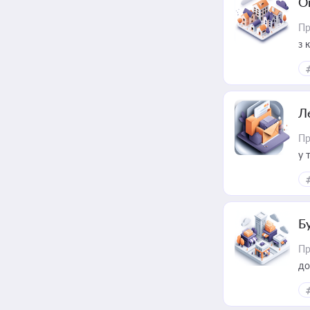
О
Пр
з 
ме
пр
Л
Пр
у 
ри
Б
Пр
до