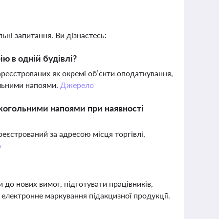
ьні запитання. Ви дізнаєтесь:
ію в одній будівлі?
ареєстрованих як окремі об’єкти оподаткування,
ольними напоями.
Джерело
алкогольними напоями при наявності
еєстрований за адресою місця торгівлі,
о
 до нових вимог, підготувати працівників,
а електронне маркування підакцизної продукції.