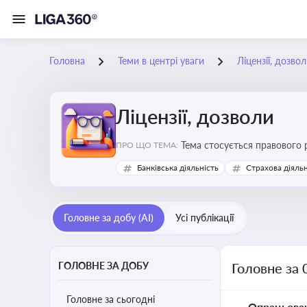
Головна
Теми в центрі уваги
Ліцензії, дозво
Ліцензії, дозволи
Тема стосується правового 
ПРО ЩО ТЕМА:
господарської діяльності
Банківська діяльність
Страхова діяльн
Головне за добу (AI)
Усі публікації
ГОЛОВНЕ ЗА ДОБУ
Головне за 
Головне за сьогодні
Опрацьова