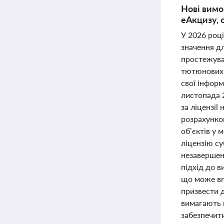
Нові вимог
еАкцизу, с
У 2026 році
значення дл
простежуван
тютюнових 
свої інформ
листопада 2
за ліцензії
розрахунков
об’єктів у 
ліцензію с
незавершен
підхід до 
що може впл
призвести 
вимагають в
забезпечити