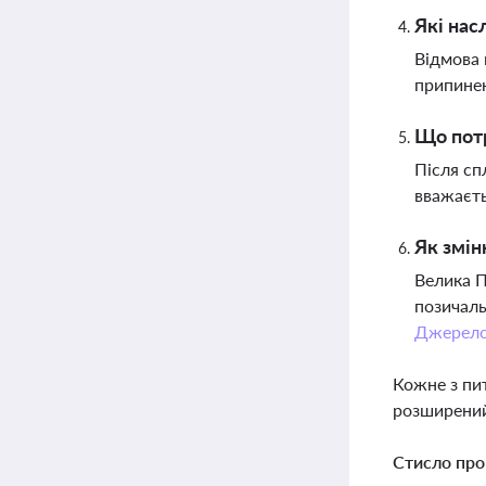
Які нас
Відмова 
припинен
Що потр
Після сп
вважаєть
Як змін
Велика П
позичаль
Джерел
Кожне з пи
розширений
Стисло про