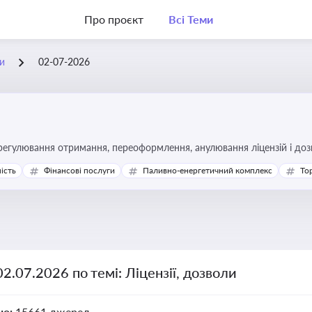
Про проєкт
Всі Теми
ли
02-07-2026
регулювання отримання, переоформлення, анулювання ліцензій і доз
ість
Фінансові послуги
Паливно-енергетичний комплекс
То
02.07.2026 по темі: Ліцензії, дозволи
но:
15661 джерел