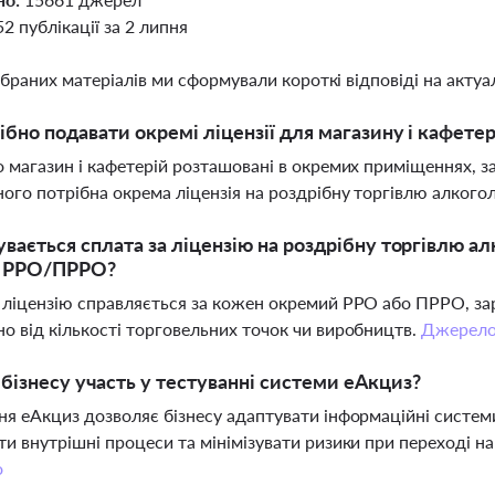
52 публікації за 2 липня
ібраних матеріалів ми сформували короткі відповіді на актуал
ібно подавати окремі ліцензії для магазину і кафетер
о магазин і кафетерій розташовані в окремих приміщеннях, з
ого потрібна окрема ліцензія на роздрібну торгівлю алког
увається сплата за ліцензію на роздрібну торгівлю 
х РРО/ПРРО?
 ліцензію справляється за кожен окремий РРО або ПРРО, зар
о від кількості торговельних точок чи виробництв.
Джерел
бізнесу участь у тестуванні системи еАкциз?
ня еАкциз дозволяє бізнесу адаптувати інформаційні системи
ти внутрішні процеси та мінімізувати ризики при переході н
о