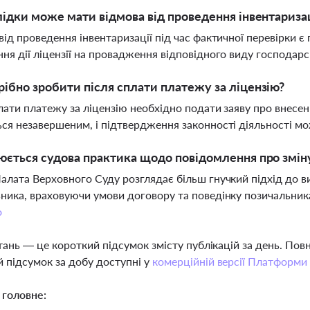
лідки може мати відмова від проведення інвентаризац
від проведення інвентаризації під час фактичної перевірки 
ня дії ліцензії на провадження відповідного виду господарс
ібно зробити після сплати платежу за ліцензію?
лати платежу за ліцензію необхідно подати заяву про внесе
ся незавершеним, і підтвердження законності діяльності м
юється судова практика щодо повідомлення про змін
алата Верховного Суду розглядає більш гнучкий підхід до 
ника, враховуючи умови договору та поведінку позичальника
о
тань — це короткий підсумок змісту публікацій за день. По
 підсумок за добу доступні у
комерційній версії Платформи
 головне: