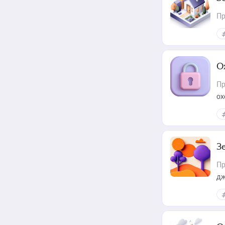
Пр
О
Пр
ох
З
Пр
дж