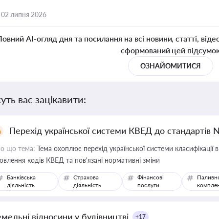
,
02 липня 2026
Повний AI-огляд дня та посилання на всі новини, статті, віде
сформований цей підсумо
ОЗНАЙОМИТИСЯ
уть вас зацікавити:
Перехід української системи КВЕД до стандартів 
о що тема:
Тема охоплює перехід української системи класифікації в
овлення кодів КВЕД та пов'язані нормативні зміни
Банківська
Страхова
Фінансові
Паливн
діяльність
діяльність
послуги
компле
емельні відносини у будівництві
+17