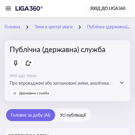
ВХІД ДО LIGA360
Головна
Теми в центрі уваги
Публічна (державна) служба
Публічна (державна) служба
ПРО ЩО ТЕМА:
Про впроваджені або заплановані зміни, аналітика
судової практики щодо держслужби, оцінка ризиків
Державна служба
для посадовців, вплив новацій на організаційну
структуру, трудові відносини в органах влади,
дотримання етичних стандартів
Головне за добу (AI)
Усі публікації