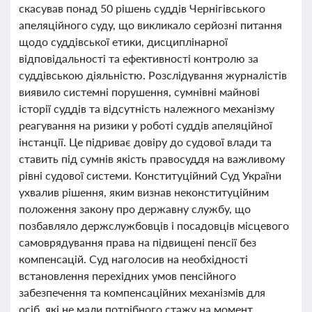
скасував понад 50 рішень суддів Чернігівського
апеляційного суду, що викликало серйозні питання
щодо суддівської етики, дисциплінарної
відповідальності та ефективності контролю за
суддівською діяльністю. Розслідування журналістів
виявило системні порушення, сумнівні майнові
історії суддів та відсутність належного механізму
реагування на ризики у роботі суддів апеляційної
інстанції. Це підриває довіру до судової влади та
ставить під сумнів якість правосуддя на важливому
рівні судової системи. Конституційний Суд України
ухвалив рішення, яким визнав неконституційним
положення закону про державну службу, що
позбавляло держслужбовців і посадовців місцевого
самоврядування права на підвищені пенсії без
компенсацій. Суд наголосив на необхідності
встановлення перехідних умов пенсійного
забезпечення та компенсаційних механізмів для
осіб, які не мали потрібного стажу на момент