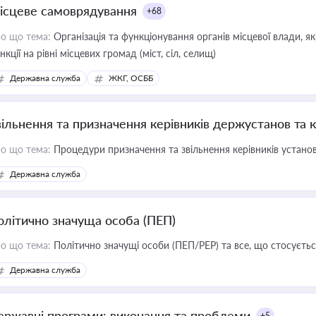
ісцеве самоврядування
+68
о що тема:
Організація та функціонування органів місцевої влади, я
нкції на рівні місцевих громад (міст, сіл, селищ)
Державна служба
ЖКГ, ОСББ
вільнення та призначення керівників держустанов та 
о що тема:
Процедури призначення та звільнення керівників устано
Державна служба
олітично значуща особа (ПЕП)
о що тема:
Політично значущі особи (ПЕП/PEP) та все, що стосується
Державна служба
ержавні програми: виконання та проблеми
+5