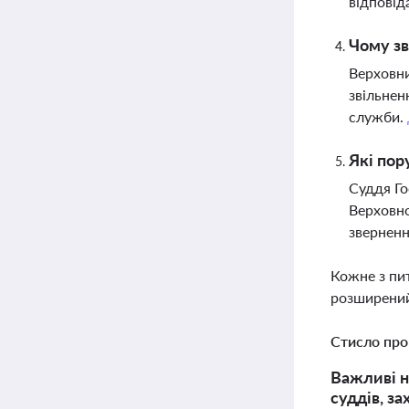
відповід
Чому зв
Верховни
звільнен
служби.
Які пор
Суддя Го
Верховно
зверненн
Кожне з пи
розширений
Стисло про
Важливі н
суддів, з