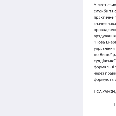
У лютневих 
служби та с
практичне 
значне нав
провадженн
врядування 
"Нова Енер
управління
до Вищої р
суддівсько
формальні з
через прави
формують су
LIGA ZAKON