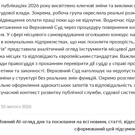
публікаціях 2026 року висвітлено ключові зміни та виклики
удової влади. Зокрема, робоча група окреслила реальні розм
підвищення оплати праці поки що не відчутне. Водночас під
антаження на Верховний Суд через процедуру повернення кошт
я. У сфері місцевого самоврядування оголошено конкурс на
в комунальних підприємствах, що має посилити прозорість, п
гія" представила аналітичний огляд інструментів місцевої д
 на місцях та відповідають європейським стандартам. Важлив
ади правосуддя з проханням перевірити дії судді у справі 
ї етики та законності. Верховний Суд наголошує на недопус
міни у структурі без реальних змін функцій. Окремо розгля
льне оформлення адвокатських запитів та відповідальність за
часний контекст розвитку публічної служби, судової систем
,
10 лютого 2026
Повний AI-огляд дня та посилання на всі новини, статті, віде
сформований цей підсумо