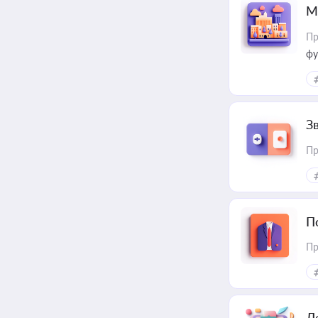
М
Пр
фу
З
Пр
П
Пр
Д