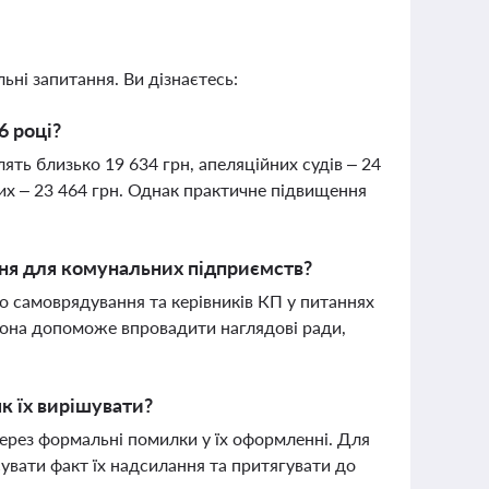
ьні запитання. Ви дізнаєтесь:
6 році?
лять близько 19 634 грн, апеляційних судів – 24
йних – 23 464 грн. Однак практичне підвищення
ння для комунальних підприємств?
 самоврядування та керівників КП у питаннях
 Вона допоможе впровадити наглядові ради,
як їх вирішувати?
через формальні помилки у їх оформленні. Для
увати факт їх надсилання та притягувати до