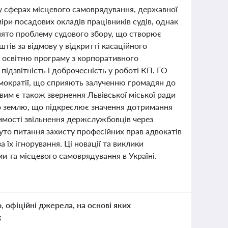
 у сферах місцевого самоврядування, державної
іри посадових окладів працівників судів, однак
нято проблему судового збору, що створює
ів за відмову у відкритті касаційного
 освітню програму з корпоративного
ідзвітність і доброчесність у роботі КП. ГО
емократії, що сприяють залученню громадян до
им є також звернення Львівської міської ради
про землю, що підкреслює значення дотримання
тимості звільнення держслужбовців через
нуто питання захисту професійних прав адвокатів
 їх ігнорування. Ці новації та виклики
и та місцевого самоврядування в Україні.
о, офіційні джерела, на основі яких
к