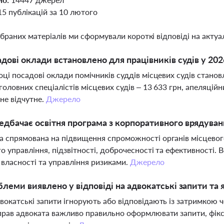
15 публікацій за 10 лютого
ібраних матеріалів ми сформували короткі відповіді на актуал
адові оклади встановлено для працівників судів у 202
оці посадові оклади помічників суддів місцевих судів станов
 головних спеціалістів місцевих судів – 13 633 грн, апеляці
не відчутне.
Джерело
дбачає освітня програма з корпоративного врядува
 спрямована на підвищення спроможності органів місцевого
о управління, підзвітності, доброчесності та ефективності.
 власності та управління ризиками.
Джерело
блеми виявлено у відповіді на адвокатські запити та 
вокатські запити ігнорують або відповідають із затримкою 
прав адвоката важливо правильно оформлювати запити, фікс