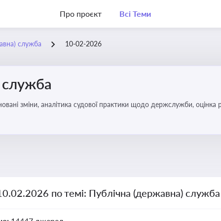
Про проєкт
Всі Теми
жавна) служба
10-02-2026
) служба
овані зміни, аналітика судової практики щодо держслужби, оцінка р
удові відносини в органах влади, дотримання етичних стандартів
10.02.2026 по темі: Публічна (державна) служба
но:
14447 джерел