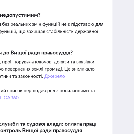
є недопустимим?
 без реальних змін функцій не є підставою для
 функцій, що захищає стабільність державної
я до Вищої ради правосуддя?
, проігнорувала ключові докази та вказівки
о повернення землі громаді. Це викликало
тики та законності.
Джерело
вний список першоджерел з посиланнями та
 LIGA360.
служби та судової влади: оплата праці
 контроль Вищої ради правосуддя