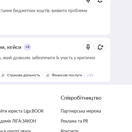
истання бюджетних коштів, виявити проблеми
ни, кейси
+4
 який дозволяє забезпечити їх участь у критично
Страхова діяльність
Фінансові послуги
+11
Співробітництво
айти юриста Liga:BOOK
Партнерська мережа
адемія ЛІГА:ЗАКОН
Реклама та PR
и в центрі уваги
Контакти