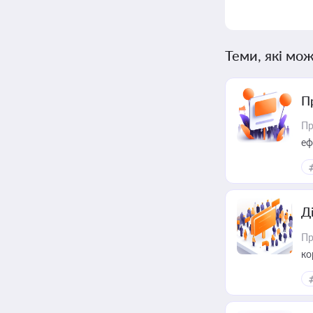
Теми, які мож
П
Пр
еф
Д
Пр
ко
та