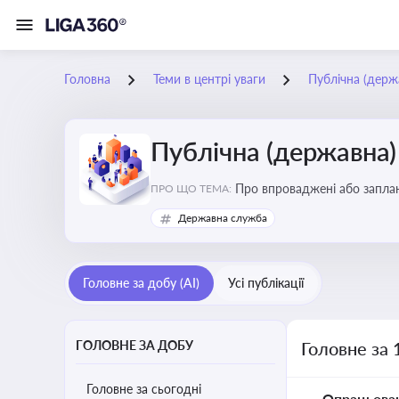
Головна
Теми в центрі уваги
Публічна (дер
Публічна (державна
Про впроваджені або заплан
ПРО ЩО ТЕМА:
організаційну структуру, тр
Державна служба
Головне за добу (AI)
Усі публікації
ГОЛОВНЕ ЗА ДОБУ
Головне за 
Головне за сьогодні
Опрацьова