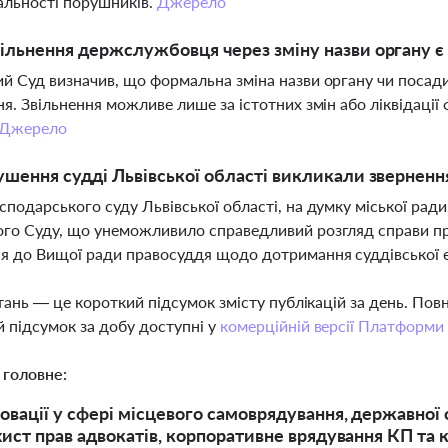
альності порушників.
Джерело
ільнення держслужбовця через зміну назви органу 
й Суд визначив, що формальна зміна назви органу чи посади
ня. Звільнення можливе лише за істотних змін або ліквідації
Джерело
ушення судді Львівської області викликали зверненн
сподарського суду Львівської області, на думку міської ради
го Суду, що унеможливило справедливий розгляд справи пр
я до Вищої ради правосуддя щодо дотримання суддівської е
тань — це короткий підсумок змісту публікацій за день. По
 підсумок за добу доступні у
комерційній версії Платформи
 головне:
овації у сфері місцевого самоврядування, державної 
ахист прав адвокатів, корпоративне врядування КП та