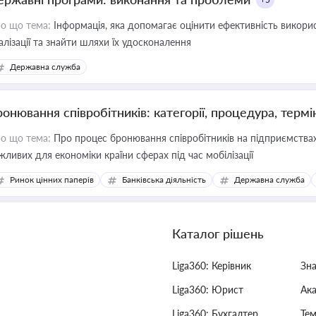
о що тема:
Інформація, яка допомагає оцінити ефективність викор
алізації та знайти шляхи їх удосконалення
Державна служба
ронювання співробітників: категорії, процедура, термі
о що тема:
Про процес бронювання співробітників на підприємствах,
жливих для економіки країни сферах під час мобілізації
Ринок цінних паперів
Банківська діяльність
Державна служба
Каталог рішень
Liga360: Керівник
Зн
Liga360: Юрист
Ак
Liga360: Бухгалтер
Тем