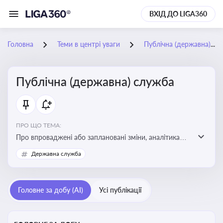
ВХІД ДО LIGA360
Головна
Теми в центрі уваги
Публічна (державна) служба
Публічна (державна) служба
ПРО ЩО ТЕМА:
Про впроваджені або заплановані зміни, аналітика
судової практики щодо держслужби, оцінка ризиків
Державна служба
для посадовців, вплив новацій на організаційну
структуру, трудові відносини в органах влади,
дотримання етичних стандартів
Головне за добу (AI)
Усі публікації