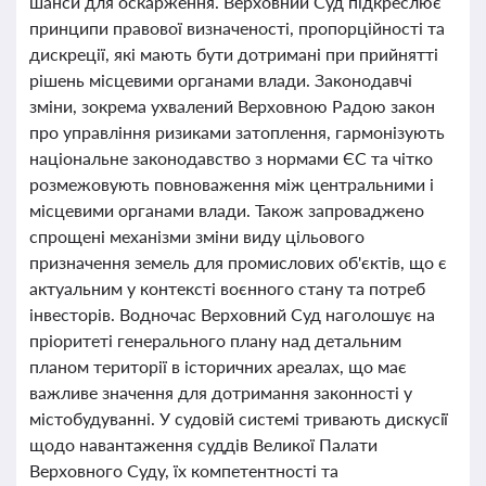
шанси для оскарження. Верховний Суд підкреслює
принципи правової визначеності, пропорційності та
дискреції, які мають бути дотримані при прийнятті
рішень місцевими органами влади. Законодавчі
зміни, зокрема ухвалений Верховною Радою закон
про управління ризиками затоплення, гармонізують
національне законодавство з нормами ЄС та чітко
розмежовують повноваження між центральними і
місцевими органами влади. Також запроваджено
спрощені механізми зміни виду цільового
призначення земель для промислових об'єктів, що є
актуальним у контексті воєнного стану та потреб
інвесторів. Водночас Верховний Суд наголошує на
пріоритеті генерального плану над детальним
планом території в історичних ареалах, що має
важливе значення для дотримання законності у
містобудуванні. У судовій системі тривають дискусії
щодо навантаження суддів Великої Палати
Верховного Суду, їх компетентності та