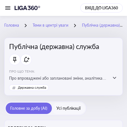
ВХІД ДО LIGA360
Головна
Теми в центрі уваги
Публічна (державна) служба
Публічна (державна) служба
ПРО ЩО ТЕМА:
Про впроваджені або заплановані зміни, аналітика
судової практики щодо держслужби, оцінка ризиків
Державна служба
для посадовців, вплив новацій на організаційну
структуру, трудові відносини в органах влади,
дотримання етичних стандартів
Головне за добу (AI)
Усі публікації