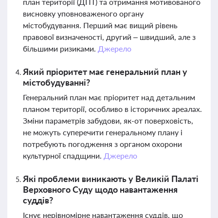
план території (ДПТ) та отримання мотивованого
висновку уповноваженого органу
містобудування. Перший має вищий рівень
правової визначеності, другий – швидший, але з
більшими ризиками.
Джерело
Який пріоритет має генеральний план у
містобудуванні?
Генеральний план має пріоритет над детальним
планом території, особливо в історичних ареалах.
Зміни параметрів забудови, як-от поверховість,
не можуть суперечити генеральному плану і
потребують погодження з органом охорони
культурної спадщини.
Джерело
Які проблеми виникають у Великій Палаті
Верховного Суду щодо навантаження
суддів?
Існує нерівномірне навантаження суддів, що