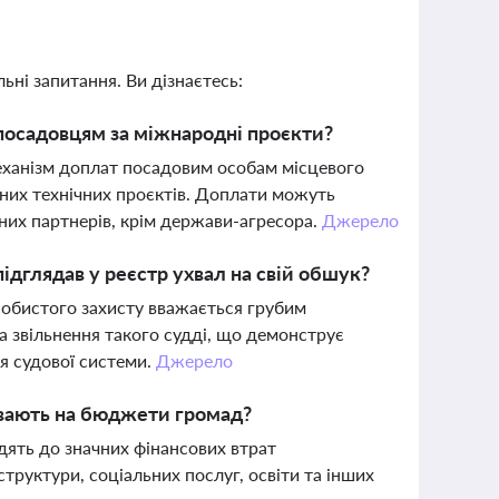
ьні запитання. Ви дізнаєтесь:
посадовцям за міжнародні проєкти?
еханізм доплат посадовим особам місцевого
них технічних проєктів. Доплати можуть
них партнерів, крім держави-агресора.
Джерело
підглядав у реєстр ухвал на свій обшук?
собистого захисту вважається грубим
 звільнення такого судді, що демонструє
я судової системи.
Джерело
вають на бюджети громад?
дять до значних фінансових втрат
труктури, соціальних послуг, освіти та інших