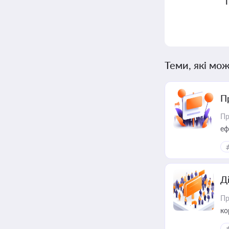
Теми, які мож
П
Пр
еф
Д
Пр
ко
та