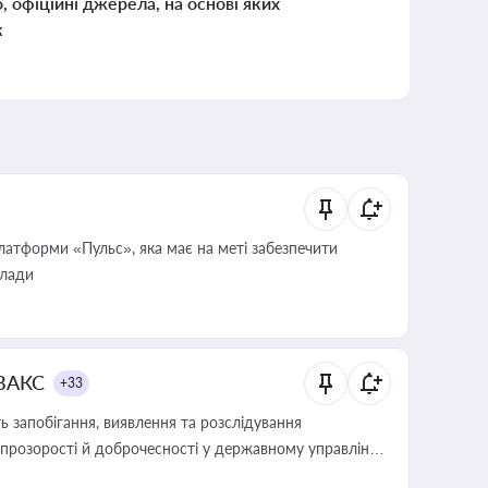
о, офіційні джерела, на основі яких
к
атформи «Пульс», яка має на меті забезпечити
влади
 ВАКС
+33
 запобігання, виявлення та розслідування
розорості й доброчесності у державному управлінні