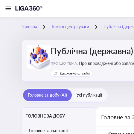
Головна
Теми в центрі уваги
Публічна (дер
Публічна (державна
Про впроваджені або заплан
ПРО ЩО ТЕМА:
організаційну структуру, тр
Державна служба
Головне за добу (AI)
Усі публікації
ГОЛОВНЕ ЗА ДОБУ
Головне за 
Головне за сьогодні
Опрацьова