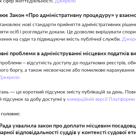
 сфер життєдіяльності.
Джерело
ює Закон «Про адміністративну процедуру» у взаємо
тановлює нові стандарти прийняття адміністративних рішень
яти осіб і розглядати докази. Це дозволяє вирішувати спор
ення на суди та підвищуючи якість публічної служби.
Джер
овні проблеми в адмініструванні місцевих податків 
проблеми – відсутність доступу до податкових реєстрів, обм
ого боргу, а також несвоєчасне або помилкове нарахування
Джерело
тань — це короткий підсумок змісту публікацій за день. По
 підсумок за добу доступні у
комерційній версії Платформи
 головне:
Рада ухвалила закон про доплати місцевим посадовц
арної відповідальності суддів у контексті судової е