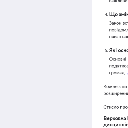
важливих
Що змін
Закон вс
повідомл
навантаж
Які осн
Основні 
податков
громад.
Кожне з пи
розширений
Стисло про
Верховна 
дисциплін