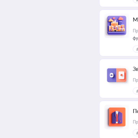
М
Пр
фу
З
Пр
П
Пр