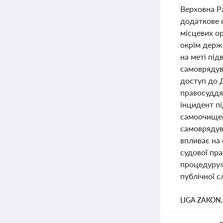
Верховна Р
додаткове 
місцевих о
окрім держа
на меті пі
самоврядув
доступ до 
правосуддя 
інцидент пі
самоочищен
самоврядув
впливає на
судової пр
процедуру»
публічної 
LIGA ZAKON