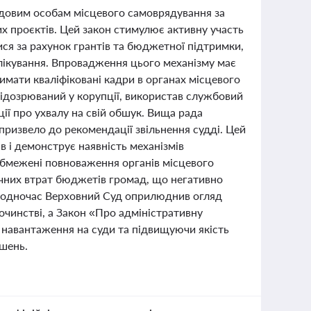
адовим особам місцевого самоврядування за
х проєктів. Цей закон стимулює активну участь
ся за рахунок грантів та бюджетної підтримки,
блікування. Впровадження цього механізму має
имати кваліфіковані кадри в органах місцевого
підозрюваний у корупції, використав службовий
ї про ухвалу на свій обшук. Вища рада
призвело до рекомендації звільнення судді. Цей
в і демонструє наявність механізмів
обмежені повноваження органів місцевого
ачних втрат бюджетів громад, що негативно
. Водночас Верховний Суд оприлюднив огляд
очинстві, а Закон «Про адміністративну
навантаження на суди та підвищуючи якість
ішень.