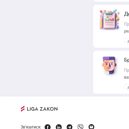
Д
Пр
ре
Б
Пр
ва
Зв'язатися: