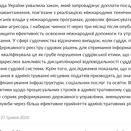
ада України ухвалила закон, який запроваджує доплати пос
навантаження, пов’язане з реалізацією міжнародних технічни
рганів влади у міжнародних програмах, дозволяє фінансувати
ви-агресора, і набирає чинності через три місяці після опу
двищити ефективність освоєння міжнародної допомоги та утр
ання. У сфері судочинства відзначено випадок, коли суддя, 
Державного реєстру судових рішень для отримання інформаці
кваліфікувала це як грубе порушення суддівської етики, що 
дкреслює важливість дисциплінарної відповідальності судді
ня судової системи. Крім того, дослідження показали, що 
ання в адмініструванні місцевих податків призводять до зн
 фінансування інфраструктури, соціальних послуг та освіти
актики щодо процесуальних строків в адміністративному суд
 сприяє реформуванню державного управління, зменшуючи 
служби через більш ефективне прийняття адміністративних р
,
27 травня 2026