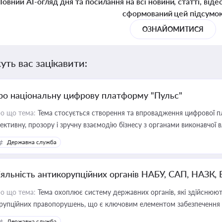
Повний AI-огляд дня та посилання на всі новини, статті, віде
сформований цей підсумо
ОЗНАЙОМИТИСЯ
уть вас зацікавити:
ро національну цифрову платформу "Пульс"
о що тема:
Тема стосується створення та впровадження цифрової пл
ективну, прозору і зручну взаємодію бізнесу з органами виконавчої 
Державна служба
іяльність антикорупційних органів НАБУ, САП, НАЗК,
о що тема:
Тема охоплює систему державних органів, які здійснюють
рупційних правопорушень, що є ключовим елементом забезпечення п
 бізнесі
Державна служба