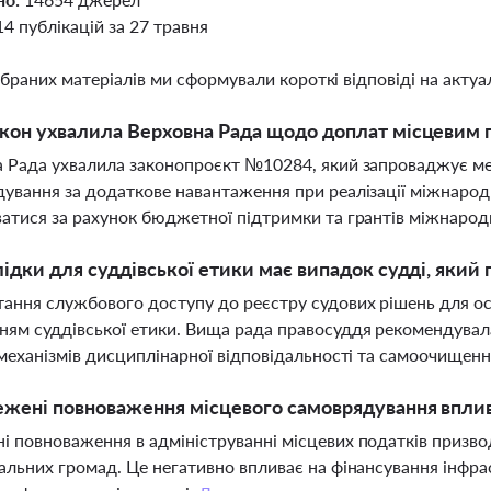
14 публікацій за 27 травня
ібраних матеріалів ми сформували короткі відповіді на актуал
кон ухвалила Верховна Рада щодо доплат місцевим 
 Рада ухвалила законопроєкт №10284, який запроваджує м
ування за додаткове навантаження при реалізації міжнарод
атися за рахунок бюджетної підтримки та грантів міжнарод
лідки для суддівської етики має випадок судді, який 
ання службового доступу до реєстру судових рішень для о
ям суддівської етики. Вища рада правосуддя рекомендувала
 механізмів дисциплінарної відповідальності та самоочищенн
ежені повноваження місцевого самоврядування впли
 повноваження в адмініструванні місцевих податків призво
альних громад. Це негативно впливає на фінансування інфрас