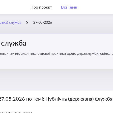
Про проєкт
Всі Теми
жавна) служба
27-05-2026
) служба
овані зміни, аналітика судової практики щодо держслужби, оцінка р
удові відносини в органах влади, дотримання етичних стандартів
27.05.2026 по темі: Публічна (державна) служба
но:
14654 джерел