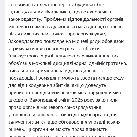
споживання електроенергії у будинках без
індивідуальних лічильників, що не суперечить
законодавству. Проблема відповідальності органів
місцевого самоврядування за наслідки підтоплень
після сильних злив також привернула увагу.
Законодавство покладає на місцеві ради обов’язок
утримувати інженерні мережі та об’єкти
благоустрою. У разі неналежного виконання цих
обов’язків можливі дисциплінарна, адміністративна,
цивільна та кримінальна відповідальність
посадовців. Громадяни можуть звертатися до суду
для відшкодування збитків, якщо доведуть
причинно-наслідковий зв’язок між порушеннями і
шкодою. Законодавчі зміни 2025 року закріпили
право органів місцевого самоврядування
утворювати консультативно-дорадчі органи для
залучення жителів до обговорення управлінських
рішень. Ці органи не мають права приймати
рішення, а лише готують пропозиції та проєкти