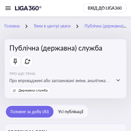
ВХІД ДО LIGA360
Головна
Теми в центрі уваги
Публічна (державна) служба
Публічна (державна) служба
ПРО ЩО ТЕМА:
Про впроваджені або заплановані зміни, аналітика
судової практики щодо держслужби, оцінка ризиків
Державна служба
для посадовців, вплив новацій на організаційну
структуру, трудові відносини в органах влади,
дотримання етичних стандартів
Головне за добу (AI)
Усі публікації