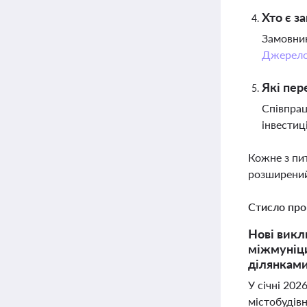
Хто є з
Замовник
Джерел
Які пер
Співпрац
інвестиц
Кожне з пи
розширений
Стисло про
Нові викл
міжмуніци
ділянками
У січні 202
містобудівн