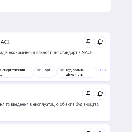
NACE
идів економічної діяльності до стандартів NACE,
о-енергетичний
Торгівля
Будівельна
+10
кс
діяльність
я та введення в експлуатацію об’єктів будівництва