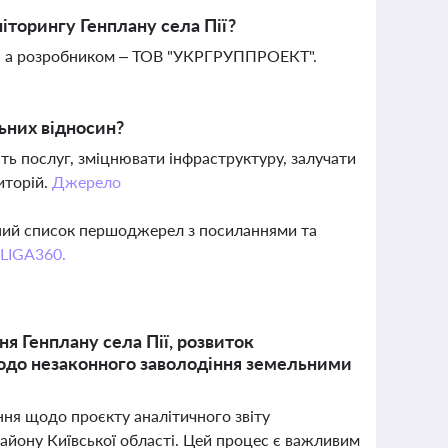
іторингу Генплану села Пії?
и, а розробником – ТОВ "УКРГРУППРОЕКТ".
льних відносин?
ть послуг, зміцнювати інфраструктуру, залучати
иторій.
Джерело
вний список першоджерел з посиланнями та
 LIGA360.
я Генплану села Пії, розвиток
одо незаконного заволодіння земельними
ння щодо проєкту аналітичного звіту
району Київської області. Цей процес є важливим