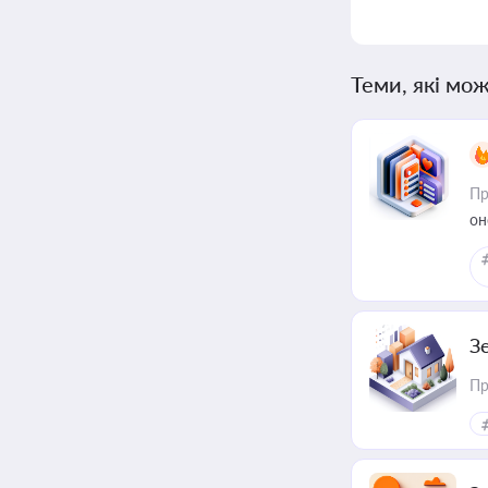
Теми, які мож
Пр
он
З
Пр