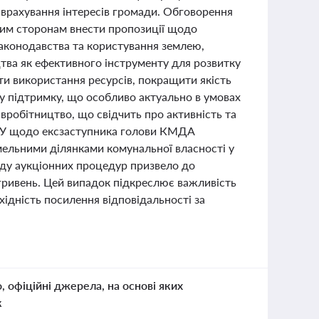
 врахування інтересів громади. Обговорення
ним сторонам внести пропозиції щодо
законодавства та користування землею,
ва як ефективного інструменту для розвитку
и використання ресурсів, покращити якість
у підтримку, що особливо актуально в умовах
івробітництво, що свідчить про активність та
АБУ щодо ексзаступника голови КМДА
ельними ділянками комунальної власності у
оду аукціонних процедур призвело до
 гривень. Цей випадок підкреслює важливість
хідність посилення відповідальності за
о, офіційні джерела, на основі яких
к