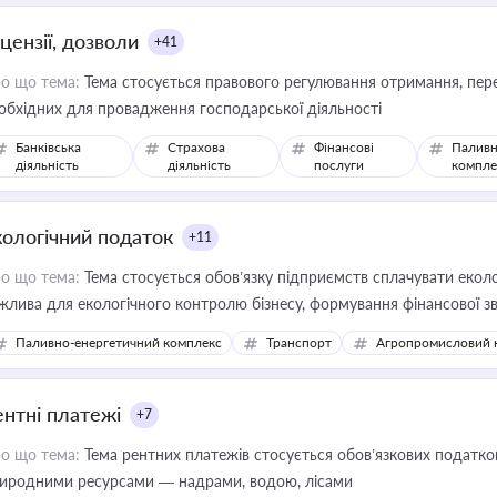
цензії, дозволи
+41
о що тема:
Тема стосується правового регулювання отримання, пере
обхідних для провадження господарської діяльності
Банківська
Страхова
Фінансові
Паливн
діяльність
діяльність
послуги
компле
кологічний податок
+11
о що тема:
Тема стосується обов’язку підприємств сплачувати еколо
жлива для екологічного контролю бізнесу, формування фінансової 
конодавства
Паливно-енергетичний комплекс
Транспорт
Агропромисловий 
ентні платежі
+7
о що тема:
Тема рентних платежів стосується обов’язкових податков
иродними ресурсами — надрами, водою, лісами