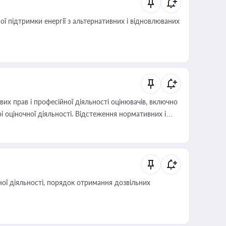
 підтримки енергії з альтернативних і відновлюваних
х прав і професійної діяльності оцінювачів, включно
і оціночної діяльності. Відстеження нормативних і
иста або бухгалтера під час оподаткування,
 статусу суб'єктів оціночної діяльності
ої діяльності, порядок отримання дозвільних