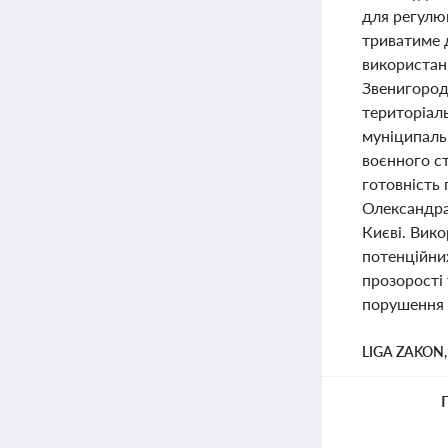
для регулю
триватиме 
використан
Звенигород
територіал
муніципаль
воєнного ст
готовність
Олександра
Києві. Вик
потенційни
прозорості 
порушення 
LIGA ZAKON