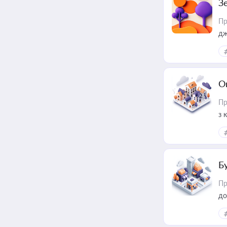
З
Пр
дж
О
Пр
з 
ме
пр
Б
Пр
до