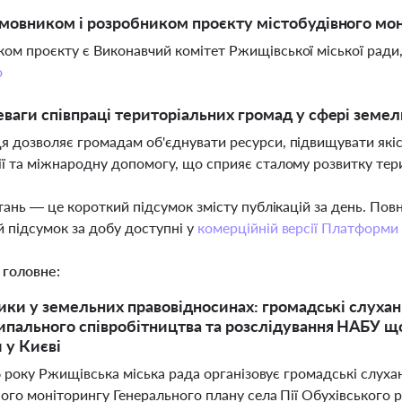
амовником і розробником проєкту містобудівного мон
ом проєкту є Виконавчий комітет Ржищівської міської рад
о
еваги співпраці територіальних громад у сфері земе
я дозволяє громадам об'єднувати ресурси, підвищувати якіс
ії та міжнародну допомогу, що сприяє сталому розвитку тер
тань — це короткий підсумок змісту публікацій за день. По
 підсумок за добу доступні у
комерційній версії Платформи
 головне:
ики у земельних правовідносинах: громадські слуханн
пального співробітництва та розслідування НАБУ щ
 у Києві
6 року Ржищівська міська рада організовує громадські слуха
ого моніторингу Генерального плану села Пії Обухівського 