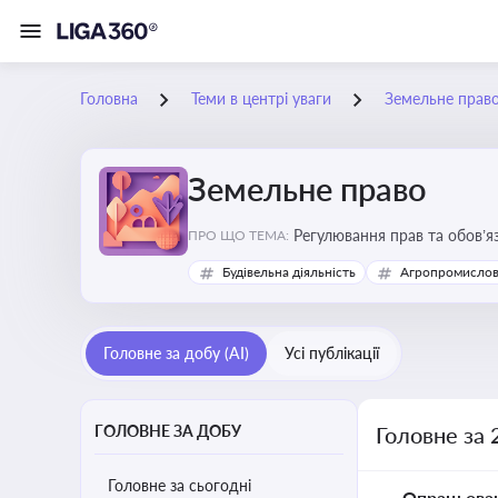
Головна
Теми в центрі уваги
Земельне прав
Земельне право
Регулювання прав та обов’я
ПРО ЩО ТЕМА:
прав власників, орендарів 
Будівельна діяльність
Агропромислов
Головне за добу (AI)
Усі публікації
ГОЛОВНЕ ЗА ДОБУ
Головне за 
Головне за сьогодні
Опрацьова