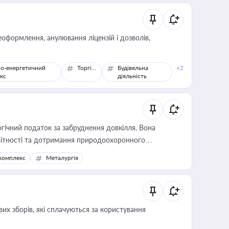
оформлення, анулювання ліцензій і дозволів,
о-енергетичний
Торгівля
Будівельна
+2
кс
діяльність
гічний податок за забруднення довкілля. Вона
звітності та дотримання природоохоронного
комплекс
Металургія
их зборів, які сплачуються за користування