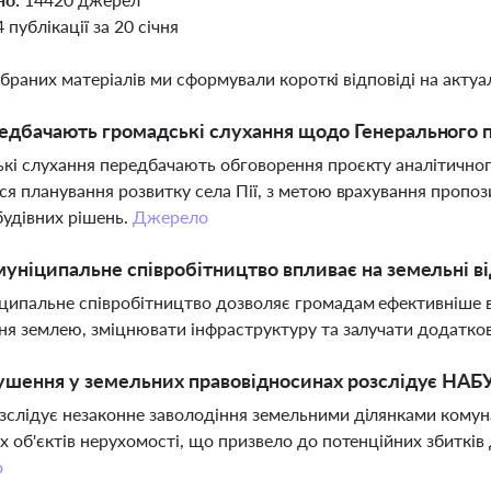
4 публікації за 20 січня
ібраних матеріалів ми сформували короткі відповіді на актуал
дбачають громадські слухання щодо Генерального п
кі слухання передбачають обговорення проєкту аналітичного
ся планування розвитку села Пії, з метою врахування пропо
будівних рішень.
Джерело
уніципальне співробітництво впливає на земельні в
ипальне співробітництво дозволяє громадам ефективніше в
ня землею, зміцнювати інфраструктуру та залучати додатко
ушення у земельних правовідносинах розслідує НАБУ
слідує незаконне заволодіння земельними ділянками комуна
х об'єктів нерухомості, що призвело до потенційних збитків
о