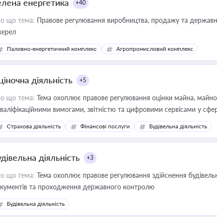
елена енергетика
+40
о що тема:
Правове регулювання виробництва, продажу та державної
ерел
Паливно-енергетичний комплекс
Агропромисловий комплекс
ціночна діяльність
+5
о що тема:
Тема охоплює правове регулювання оцінки майна, майнови
кваліфікаційними вимогами, звітністю та цифровими сервісами у сфер
дійних змін у цій сфері корисне для власника бізнесу, керівника, юр
Страхова діяльність
Фінансові послуги
Будівельна діяльність
иватизації, оренди державного майна, корпоративних угод і перевірки
удівельна діяльність
+3
о що тема:
Тема охоплює правове регулювання здійснення будівельн
кументів та проходження державного контролю
Будівельна діяльність