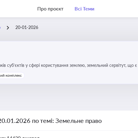
Про проєкт
Всі Теми
о
20-01-2026
зків суб’єктів у сфері користування землею, земельний сервітут, що
та держави, а також для ефективного управління земельними ресурс
ий комплекс
20.01.2026 по темі: Земельне право
но:
14420 джерел