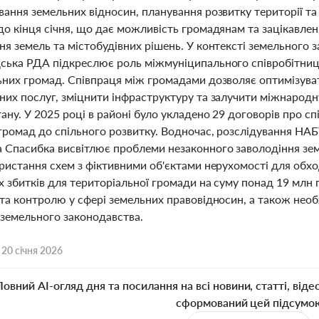
вання земельних відносин, планування розвитку території та
до кінця січня, що дає можливість громадянам та зацікавле
ня земель та містобудівних рішень. У контексті земельного 
ська РДА підкреслює роль міжмуніципального співробітницт
ьних громад. Співпраця між громадами дозволяє оптимізуват
них послуг, зміцнити інфраструктуру та залучити міжнародн
ану. У 2025 році в районі було укладено 29 договорів про сп
 громад до спільного розвитку. Водночас, розслідування Н
 Спасибка висвітлює проблеми незаконного заволодіння зем
ористання схем з фіктивними об'єктами нерухомості для обх
х збитків для територіальної громади на суму понад 19 млн
та контролю у сфері земельних правовідносин, а також необ
земельного законодавства.
,
20 січня 2026
Повний AI-огляд дня та посилання на всі новини, статті, віде
сформований цей підсумо