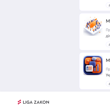
М
Пр
М
Пр
Ук
ін