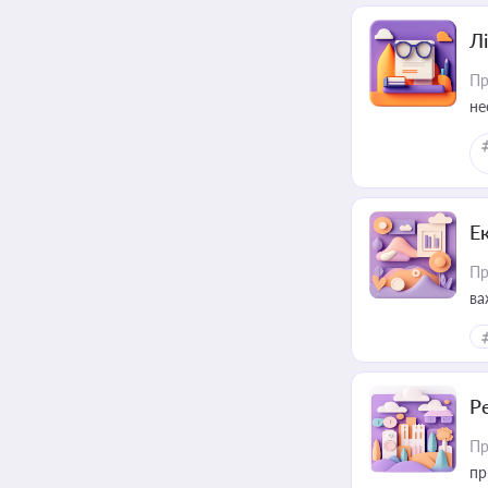
Лі
Пр
не
Е
Пр
ва
за
Р
Пр
пр