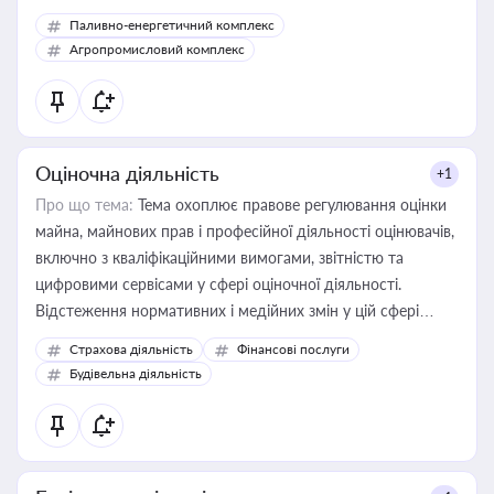
Паливно-енергетичний комплекс
Агропромисловий комплекс
Оціночна діяльність
+1
Про що тема:
Тема охоплює правове регулювання оцінки
майна, майнових прав і професійної діяльності оцінювачів,
включно з кваліфікаційними вимогами, звітністю та
цифровими сервісами у сфері оціночної діяльності.
Відстеження нормативних і медійних змін у цій сфері
корисне для власника бізнесу, керівника, юриста або
Страхова діяльність
Фінансові послуги
бухгалтера під час оподаткування, приватизації, оренди
Будівельна діяльність
державного майна, корпоративних угод і перевірки
статусу суб'єктів оціночної діяльності