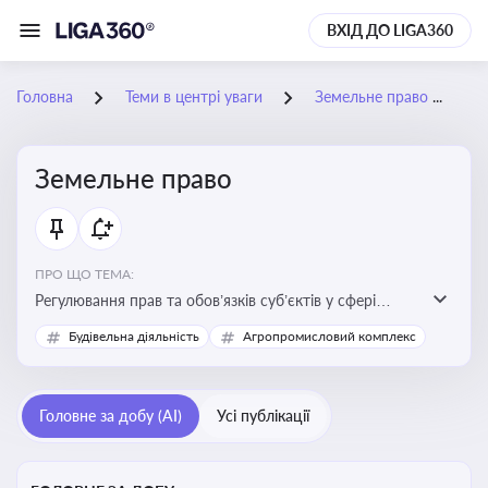
ВХІД ДО LIGA360
Головна
Теми в центрі уваги
Земельне право
Земельне право
ПРО ЩО ТЕМА:
Регулювання прав та обов’язків суб’єктів у сфері
користування землею, земельний сервітут, що є
Будівельна діяльність
Агропромисловий комплекс
критично важливим для захисту майнових прав
власників, орендарів та держави, а також для
ефективного управління земельними ресурсами
Головне за добу (AI)
Усі публікації